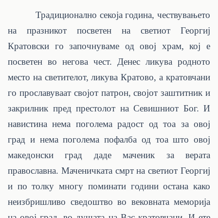
Традиционално секоја година, чествувањето
на празникот посветен на светиот Георгиј
Кратовски го започнуваме од овој храм, кој е
посветен во негова чест. Денес ликува родното
место на светителот, ликува Кратово, а кратовчани
го прославуваат својот патрон, својот заштитник и
закрилник пред престолот на Севишниот Бог. И
навистина нема поголема радост од тоа за овој
град и нема поголема пофалба од тоа што овој
македонски град даде маченик за верата
православна. Маченичката смрт на светиот Георгиј
и по толку многу поминати години остана како
неизбришливо сведоштво во вековната меморија
на овој град, во душата на Вас кратовчани. И ете