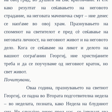
како резултат на сеќавањето на неговото
страдание, на неговата маченичка смрт – ние денес
се наоѓаме во овој храм. Празнувањето на
споменот на светителот е пред сè сеќавање на
неговата личност, на неговиот живот и на неговото
дело. Кога се сеќаваме на ликот и делото на
вашиот сограѓанин Георгиј, ние христијаните
треба и да се поучуваме од неговиот краток, но
свет живот.
Почитувани,
Оваа година, празнувањето на светиот
Георгиј, се падна во Втората подготвителна недела
– во неделата, позната, како Недела на блудниот
син. Не случајно денес пред нас се јавуваат два