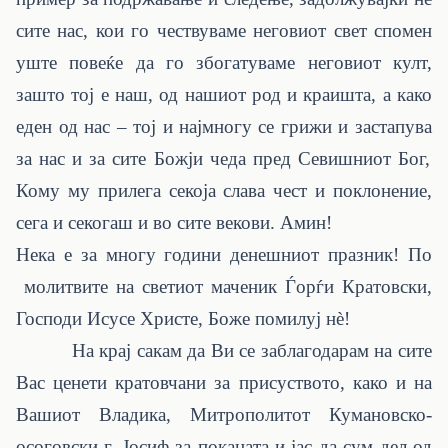
сите нас, кои го чествуваме неговиот свет спомен
уште повеќе да го збогатуваме неговиот култ,
зашто тој е наш, од нашиот род и краишта, а
како
еден од нас – тој и
најмногу се грижи и застапува
за нас и за сите Божји чеда
пред Севишниот
Бог,
Кому му прилега секоја слава чест и поклонение,
сега и секогаш и во сите векови. Амин!
Нека е за многу години денешниот празник! По
молитвите на светиот маченик Ѓорѓи Кратовски,
Господи Исусе Христе, Боже помилуј нè!
На крај сакам да Ви се заблагодарам на сите
Вас ценети кратовчани за присуството, како и на
Вашиот Владика, Митрополитот Кумановско-
осоговски г. Јосиф за поканата и јас да сум дел од