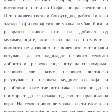
вистинскиот пат и во Софија покрај свештеникот
Петар живеел свето и богоугодно, работејќи како
златар. Тој и покрај сите ветувања за убав, богат и
развратен живот што ги добивал од
мухамеданците, кои сакаа да го потурчат –
воопшто не дозволил тие човечките материјални
ветувања да го надвладат неговото секогаш
доброто и трезвено срце, ниту да го помрачат
неговиот свет разум, неговото вистинско
расудување и неговата мудрост со која ги
разобличил сите тие што сакале насилно да го
примораат да се откаже од својата православна
вера. На секое нивно ветување, светителот како
вистински христијанин им кажувал дека него не му