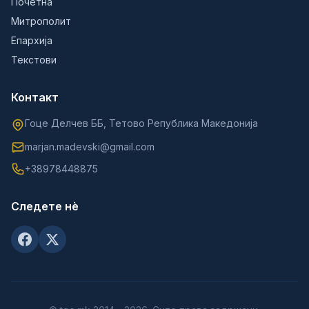
Почетна
Митрополит
Епархија
Текстови
Контакт
Гоце Делчев ББ, Тетово Република Македонија
marjan.madevski@gmail.com
+38978448875
Следете нè