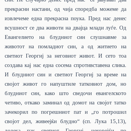
прекрасни настани, од чија споредба можеме да
извлечеме една прекрасна поука. Пред нас денес
всушност се два животи на двајца млади луѓе. Од
Евангелието на блудниот син слушнавме за
животот на помладиот син, а од житието на
светиот Георгиј за неговиот живот. И сето тоа
создава кај нас една сосема спротивставена слика.
И блудниот син и светиот Георгиј за време на
својот живот го напуштиле татковиот дом, но
блудниот син, како што сведочи евангелското
четиво, откако заминал од домот на својот татко
зачекорил по погрешниот пат и „го потрошил
својот дел, живеејќи блудно“ (сп. Лука 15,13),
додека пак светиот Георгиј, чекорејќи по