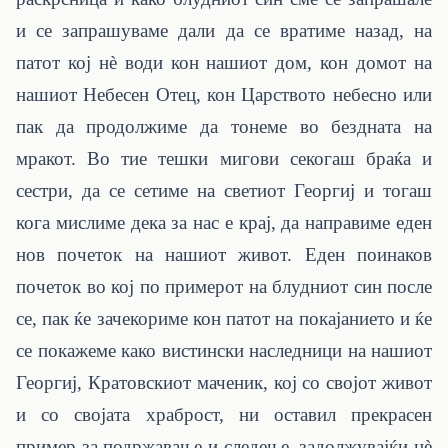
и се запрашуваме дали да се вратиме назад, на
патот кој нè води кон нашиот дом, кон домот на
нашиот Небесен Отец, кон Царството небесно или
пак да продолжиме да тонеме во бездната на
мракот. Во тие тешки мигови секогаш браќа и
сестри, да се сетиме на светиот Георгиј и тогаш
кога мислиме дека за нас е крај, да направиме еден
нов почеток на нашиот живот. Еден поинаков
почеток во кој по примерот на блудниот син после
се, пак ќе зачекориме кон патот на покајанието и ќе
се покажеме како вистински наследници на нашиот
Георгиј, Кратовскиот маченик, кој со својот живот
и со својата храброст, ни оставил прекрасен
пример за подржавање и следење, задолжувајќи нè