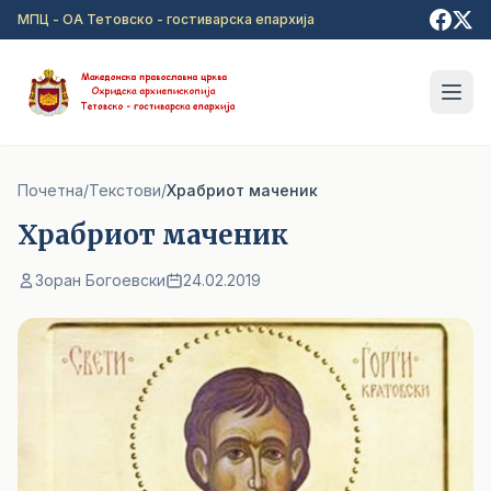
Прејди на главна содржина
МПЦ - ОА Тетовско - гостиварска епархија
Почетна
/
Текстови
/
Храбриот маченик
Храбриот маченик
Зоран Богоевски
24.02.2019