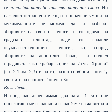
се
потребни ниту богатство, ниту пак слава
. Но
нажалост острастените срца и попрачени умови на
мухамеданците не можеле да ги разберат
зборовите на светиот Георгиј и го одвеле на
градскиот плоштад, каде го спалиле
осумнаесетгодишниот Георгиј, кој според
зборовите на апостолот Павле, „ги поднел
страдањата како храбар војник на Исуса Христа“
(сп. 2 Тим. 2,3) и на тој начин се вброил помеѓу
светиите на нашиот Троичен Бог.
Возљубени,
И пред нас денес имаме два пата. И сите ние
понекогаш сме се нашле и се наоѓаме на животната
раскрсница и како блудниот син сме се запрашале