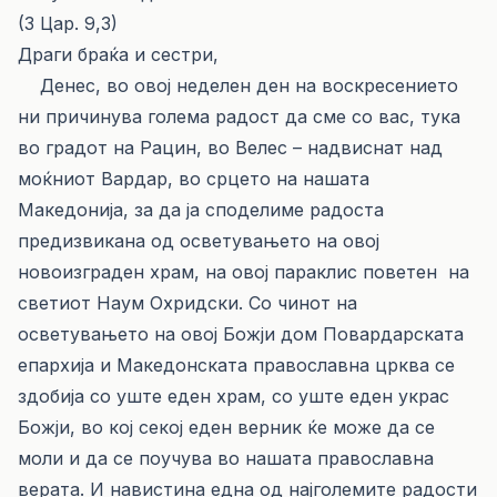
(3 Цар. 9,3)
Драги браќа и сестри,
Денес, во овој неделен ден на воскресението
ни причинува голема радост да сме со вас, тука
во градот на Рацин, во Велес – надвиснат над
моќниот Вардар, во срцето на нашата
Македонија, за да ја споделиме радоста
предизвикана од осветувањето на овој
новоизграден храм, на овој параклис поветен на
светиот Наум Охридски. Со чинот на
осветувањето на овој Божји дом Повардарската
епархија и Македонската православна црква се
здобија со уште еден храм, со уште еден украс
Божји, во кој секој еден верник ќе може да се
моли и да се поучува во нашата православна
верата. И навистина една од најголемите радости