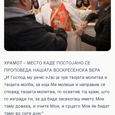
ХРАМОТ – МЕСТО КАДЕ ПОСТОЈАНО СЕ
ПРОПОВЕДА НАШАТА ВОСКРЕСЕНСКА ВЕРА
„И Господ му рече: »Јас ја чув твојата молитва и
твојата молба, за која Ме молеше и направив сѐ
според твојата молитва, го осветив тој храм, што
го изгради ти, за да биде засекогаш името Мое
таму довека, и очите Мои, и срцето Мое ќе бидат
таму во сите дни.“