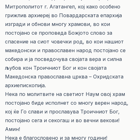
Митрополитот г. Агатангел, кој како особено
грижлив архиереј во Повардарската епархија
изгради и обнови многу храмови, во кои
постојано се проповеда Божјото слово за
спасение на сиот човечки род, во кои нашиот
македонски и православен народ постојано се
собира и ја посведочува својата вера и силна
љубов кон Троичниот Бог и кон својата
Македонска православна црква – Охридската
архиепископија.
Нека по молитвите на светиот Наум овој храм
постојано биде исполнет со многу верен народ,
кој ќе Го слави и прославува Троичниот Бог,
постојано сега и секогаш и во вечни векови!
Амин!
Нека е благословено и за многу години!