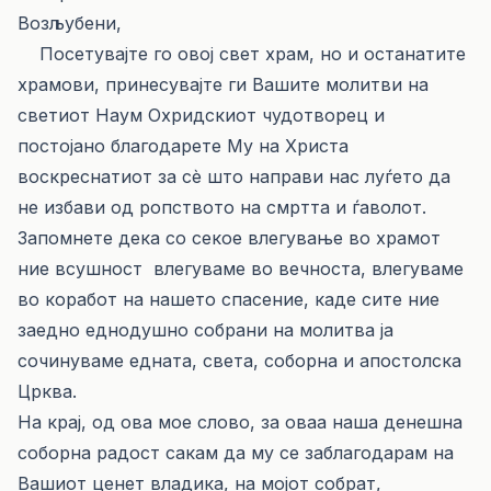
Возљубени,
Посетувајте го овој свет храм, но и останатите
храмови, принесувајте ги Вашите молитви на
светиот Наум Охридскиот чудотворец и
постојано благодарете Му на Христа
воскреснатиот за сè што направи нас луѓето да
не избави од ропството на смртта и ѓаволот.
Запомнете дека со секое влегување во храмот
ние всушност влегуваме во вечноста, влегуваме
во коработ на нашето спасение, каде сите ние
заедно еднодушно собрани на молитва ја
сочинуваме едната, света, соборна и апостолска
Црква.
На крај, од ова мое слово, за оваа наша денешна
соборна радост сакам да му се заблагодарам на
Вашиот ценет владика, на мојот собрат,