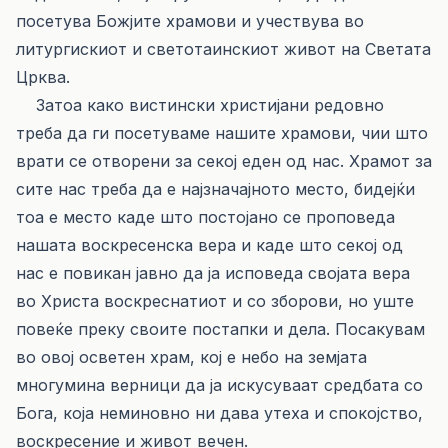
посетува Божјите храмови и учествува во
литургискиот и светотаинскиот живот на Светата
Црква.
Затоа како вистински христијани редовно
треба да ги посетуваме нашите храмови, чии што
врати се отворени за секој еден од нас. Храмот за
сите нас треба да е најзначајното место, бидејќи
тоа е место каде што постојано се проповеда
нашата воскресенска вера и каде што секој од
нас е повикан јавно да ја исповеда својата вера
во Христа воскреснатиот и со зборови, но уште
повеќе преку своите постапки и дела. Посакувам
во овој осветен храм, кој е небо на земјата
многумина верници да ја искусуваат средбата со
Бога, која неминовно ни дава утеха и спокојство,
воскресение и живот вечен.