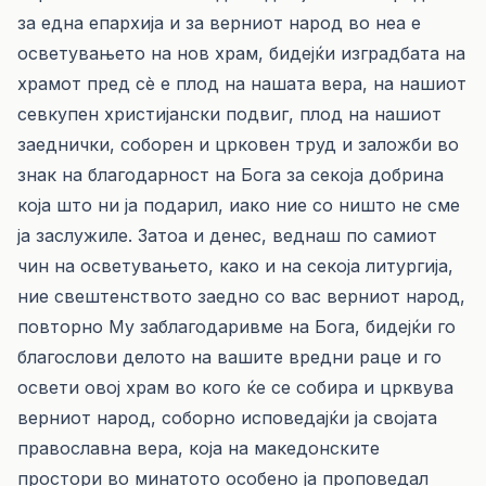
за една епархија и за верниот народ во неа е
осветувањето на нов храм, бидејќи изградбата на
храмот пред сè е плод на нашата вера, на нашиот
севкупен христијански подвиг, плод на нашиот
заеднички, соборен и црковен труд и заложби во
знак на благодарност на Бога за секоја добрина
која што ни ја подарил, иако ние со ништо не сме
ја заслужиле. Затоа и денес, веднаш по самиот
чин на осветувањето, како и на секоја литургија,
ние свештенството заедно со вас верниот народ,
повторно Му заблагодаривме на Бога, бидејќи го
благослови делото на вашите вредни раце и го
освети овој храм во кого ќе се собира и црквува
верниот народ, соборно исповедајќи ја својата
православна вера, која на македонските
простори во минатото особено ја проповедал