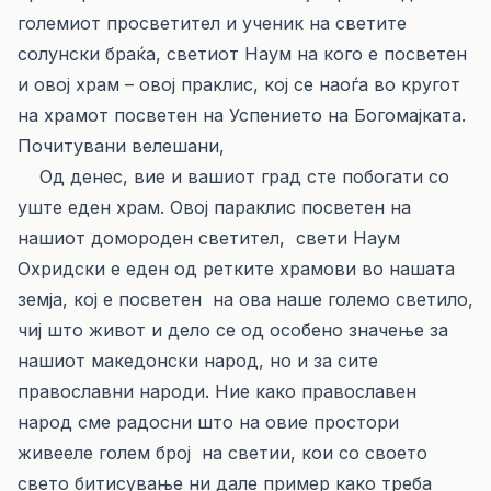
големиот просветител и ученик на светите
солунски браќа, светиот Наум на кого е посветен
и овој храм – овој праклис, кој се наоѓа во кругот
на храмот посветен на Успението на Богомајката.
Почитувани велешани,
Од денес, вие и вашиот град сте побогати со
уште еден храм. Овој параклис посветен на
нашиот домороден светител, свети Наум
Охридски е еден од ретките храмови во нашата
земја, кој е посветен на ова наше големо светило,
чиј што живот и дело се од особено значење за
нашиот македонски народ, но и за сите
православни народи. Ние како православен
народ сме радосни што на овие простори
живееле голем број на светии, кои со своето
свето битисување ни дале пример како треба