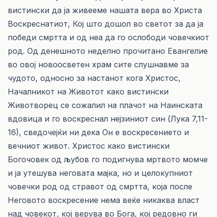
вистински да ја живееме нашата вера во Христа
Воскреснатиот, Кој што дошол во светот за да ја
победи смртта и од неа да го ослободи човечкиот
род. Од денешното неделно прочитано Евангелие
во овој новоосветен храм сите слушнавме за
чудото, односно за настанот кога Христос,
Началникот на Животот како вистински
Животворец се сожалил на плачот на Наинската
вдовица и го воскреснал нејзиниот син (Лука 7,11-
16), сведочејќи ни дека Он е воскресението и
вечниот живот. Христос како вистински
Богочовек од љубов го подигнува мртвото момче
и ја утешува неговата мајка, но и целокупниот
човечки род од стравот од смртта, која после
Неговото воскресение нема веќе никаква власт
над човекот, кој верува во Бога, кој редовно ги