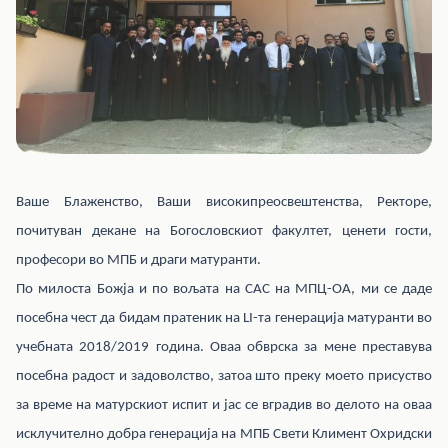
Ваше Блаженство, Ваши високипреосвештенства, Ректоре,
почитуван декане на Богословскиот факултет, ценети гости,
професори во МПБ и драги матуранти.
По милоста Божја и по вољата на САС на МПЦ-ОА, ми се даде
посебна чест да бидам пратеник на LI-та генерација матуранти во
учебната 2018/2019 година. Оваа обврска за мене преставува
посебна радост и задоволство, затоа што преку моето присуство
за време на матурскиот испит и јас се вградив во делото на оваа
исклучително добра генерација на МПБ Свети Климент Охридски