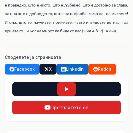
е праведно, што е чисто, што е љубезно, што е достојно за слава,
на она што е добродетел, што е за пофалба, само на тоа мислете!
И она, што го научивте, примивте, чувте и видовте во нас, тоа
вршете го - и Бог на мирот ќе биде со вас (Фил 4,8-9)! Амин.
Споделете ја страницата
Facebook
X
LinkedIn
Reddit
Претплатете се