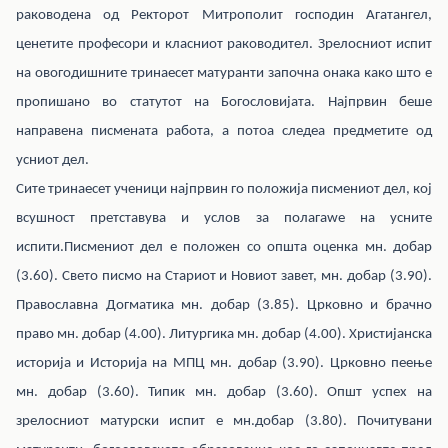
раководена од Ректорот Митрополит господин Агатангел,
ценетите професори и класниот раководител. Зрелосниот испит
на овогодишните тринаесет матуранти започна онака како што е
пропишано во статутот на Богословијата. Најпрвин беше
направена писмената работа, а потоа следеа предметите од
усниот дел.
Сите тринаесет ученици најпрвин го положија писмениот дел, кој
всушност претставува и услов за полагаwе на усните
испити.Писмениот дел е положен со општа оценка мн. добар
(3.60). Свето писмо на Стариот и Новиот завет, мн. добар (3.90).
Православна Догматика мн. добар (3.85). Црковно и брачно
право мн. добар (4.00). Литургика мн. добар (4.00). Христијанска
историја и Историја на МПЦ мн. добар (3.90). Црковно пеење
мн. добар (3.60). Типик мн. добар (3.60). Општ успех на
зрелосниот матурски испит е мн.добар (3.80). Почитувани