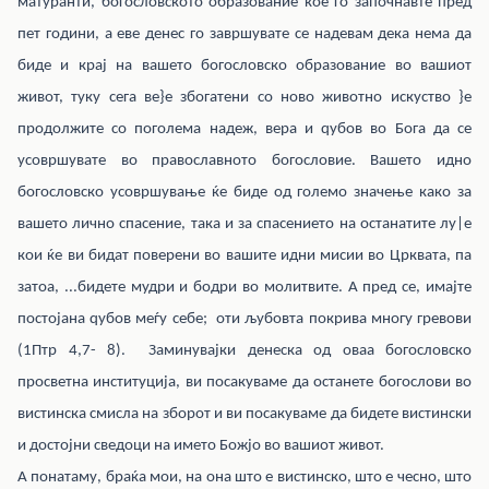
матуранти, богословското образование кое го започнавте пред
пет години, а еве денес го завршувате се надевам дека нема да
биде и крај на вашето богословско образование во вашиот
живот, туку сега ве}е збогатени со ново животно искуство }е
продолжите со поголема надеж, вера и qубов во Бога да се
усовршувате во православното богословие. Вашето идно
богословско усовршување ќе биде од големо значење како за
вашето лично спасение, така и за спасението на останатите лу|е
кои ќе ви бидат поверени во вашите идни мисии во Црквата, па
затоа, ...бидете мудри и бодри во молитвите. А пред се, имајте
постојана qубов меѓу себе; оти љубовта покрива многу гревови
(1Птр 4,7- 8). Заминувајки денеска од оваа богословско
просветна институција, ви посакуваме да останете богослови во
вистинска смисла на зборот и ви посакуваме да бидете вистински
и достојни сведоци на името Божјо во вашиот живот.
А понатаму, браќа мои, на она што е вистинско, што е чесно, што