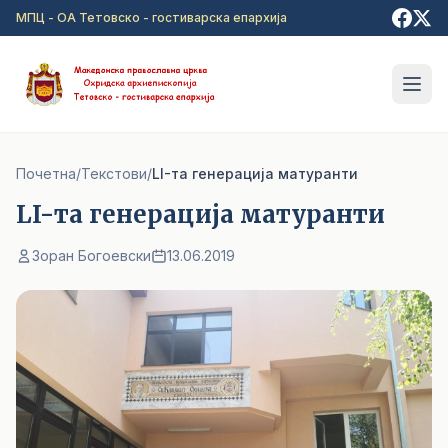
Прејди на главна содржина
МПЦ - ОА Тетовско - гостиварска епархија
Почетна
/
Текстови
/
LI-та генерација матуранти
LI-та генерација матуранти
Зоран Богоевски
13.06.2019