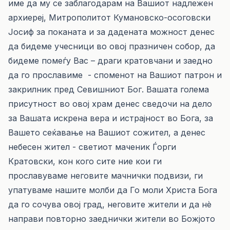
име да му се заблагодарам на Вашиот надлежен
архиереј, Митрополитот Кумановско-осоговски
Јосиф за поканата и за дадената можност денес
да бидеме учесници во овој празничен собор, да
бидеме помеѓу Вас – драги кратовчани и заедно
да го прославиме - споменот на Вашиот патрон и
закрилник пред Севишниот Бог. Вашата голема
присутност во овој храм денес сведочи на дело
за Вашата искрена вера и истрајност во Бога, за
Вашето сеќавање на Вашиот сожител, а денес
небесен жител - светиот маченик Ѓорги
Кратовски, кон кого сите ние кои ги
прославуваме неговите мачнички подвизи, ги
упатуваме нашите молби да Го моли Христа Бога
да го сочува овој град, неговите жители и да нè
направи повторно заеднички жители во Божјото