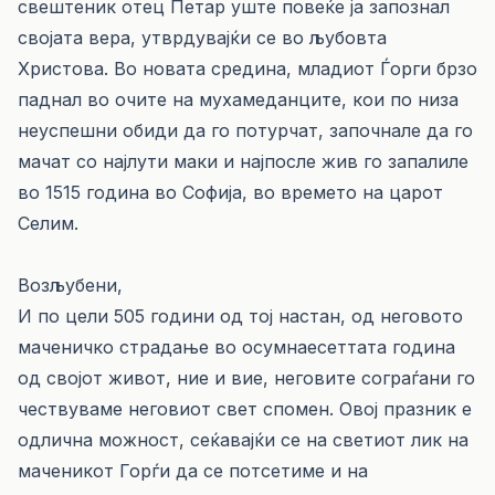
свештеник отец Петар уште повеќе ја запознал
својата вера, утврдувајќи се во љубовта
Христова. Во новата средина, младиот Ѓорги брзо
паднал во очите на мухамеданците, кои по низа
неуспешни обиди да го потурчат, започнале да го
мачат со најлути маки и најпосле жив го запалиле
во 1515 година во Софија, во времето на царот
Селим.
Возљубени,
И по цели 505 години од тој настан, од неговото
маченичко страдање во осумнаесеттата година
од својот живот, ние и вие, неговите сограѓани го
чествуваме неговиот свет спомен. Овој празник е
одлична можност, сеќавајќи се на светиот лик на
маченикот Горѓи да се потсетиме и на