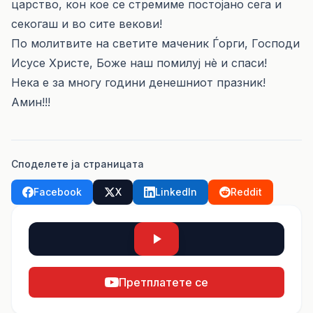
царство, кон кое се стремиме постојано сега и
секогаш и во сите векови!
По молитвите на светите маченик Ѓорги, Господи
Исусе Христе, Боже наш помилуј нè и спаси!
Нека е за многу години денешниот празник!
Амин!!!
Споделете ја страницата
Facebook
X
LinkedIn
Reddit
Претплатете се