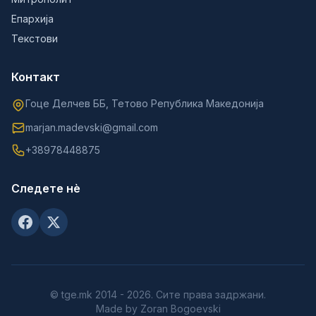
Епархија
Текстови
Контакт
Гоце Делчев ББ, Тетово Република Македонија
marjan.madevski@gmail.com
+38978448875
Следете нè
© tge.mk 2014 - 2026. Сите права задржани.
Made by Zoran Bogoevski