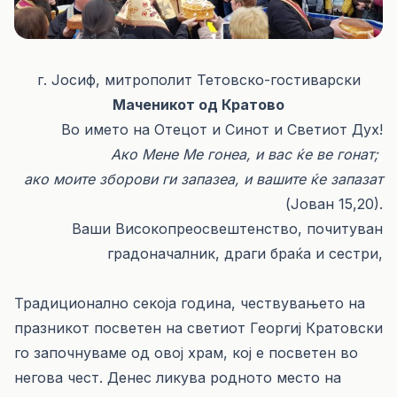
г. Јосиф, митрополит Тетовско-гостиварски
Маченикот од Кратово
Во името на Отецот и Синот и Светиот Дух!
Ако Мене Ме гонеа, и вас ќе ве гонат;
ако моите зборови ги запазеа, и вашите ќе запазат
(Јован 15,20).
Ваши Високопреосвештенство, почитуван
градоначалник, драги браќа и сестри,
Традиционално секоја година, чествувањето на
празникот посветен на светиот Георгиј Кратовски
го започнуваме од овој храм, кој е посветен во
негова чест. Денес ликува родното место на