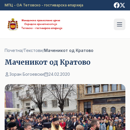
Прејди на главна содржина
МПЦ - ОА Тетовско - гостиварска епархија
Почетна
/
Текстови
/
Маченикот од Кратово
Маченикот од Кратово
Зоран Богоевски
24.02.2020