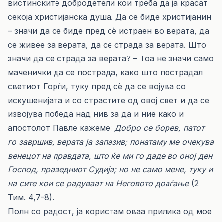
вистинските добродетели кои треба да ја красат
секоја христијанска душа. Да се биде христијанин
– значи да се биде пред сè истраен во верата, да
се живее за верата, да се страда за верата. Што
значи да се страда за верата? – Тоа не значи само
маченички да се пострада, како што пострадал
светиот Горѓи, туку пред сè да се војува со
искушенијата и со страстите од овој свет и да се
извојува победа над нив за да и ние како и
апостолот Павле кажеме:
Добро се борев, патот
го завршив, верата ја запазив; понатаму ме очекува
венецот на правдата, што ќе ми го даде во оној ден
Господ, праведниот Судија; но не само мене, туку и
на сите кои се радуваат на Неговото доаѓање
(2
Тим. 4,7-8).
Полн со радост, ја користам оваа прилика од мое