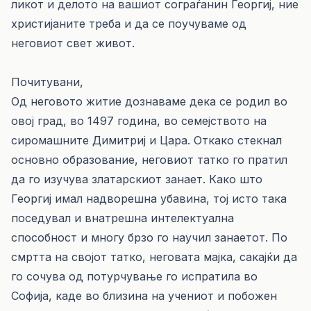
ликот и делото на вашиот сограѓанин Георгиј, ние
христијаните треба и да се поучуваме од
неговиот свет живот.
Почитувани,
Од неговото житие дознаваме дека се родил во
овој град, во 1497 година, во семејството на
сиромашните Димитриј и Цара. Откако стекнал
основно образование, неговиот татко го пратил
да го изучува златарскиот занает. Како што
Георгиј имал надворешна убавина, тој исто така
поседувал и внатрешна интелектуална
способност и многу брзо го научил занаетот. По
смртта на својот татко, неговата мајка, сакајќи да
го сочува од потурчување го испратила во
Софија, каде во близина на учениот и побожен