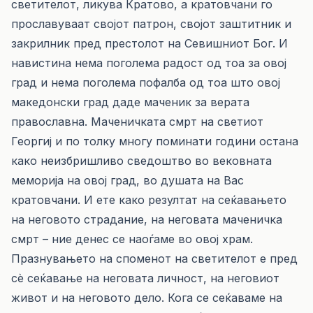
светителот, ликува Кратово, а кратовчани го
прославуваат својот патрон, својот заштитник и
закрилник пред престолот на Севишниот Бог. И
навистина нема поголема радост од тоа за овој
град и нема поголема пофалба од тоа што овој
македонски град даде маченик за верата
православна. Маченичката смрт на светиот
Георгиј и по толку многу поминати години остана
како неизбришливо сведоштво во вековната
меморија на овој град, во душата на Вас
кратовчани. И ете како резултат на сеќавањето
на неговото страдание, на неговата маченичка
смрт – ние денес се наоѓаме во овој храм.
Празнувањето на споменот на светителот е пред
сè сеќавање на неговата личност, на неговиот
живот и на неговото дело. Кога се сеќаваме на