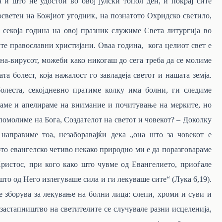
а и што нѐ удостои во овој јулски топол ден, и покрај сите
осветен на Божјиот угодник, на познатото Охридско светило,
секоја година на овој празник служиме Света литургија во
ите православни христијани. Оваа година, кога целиот свет е
на-вирусот, можеби како никогаш до сега треба да се молиме
та болест, која нажалост го завладеја светот и нашата земја.
олеста, секојдневно пратиме колку има болни, ги следиме
аме и апелираме на внимание и почитување на мерките, но
 помолиме на Бога, Создателот на светот и човекот? – Доколку
направиме тоа, незаборавајќи дека „она што за човекот е
то евангелско четиво некако природно ми е да поразговараме
Христос, при кого како што чувме од Евангелието, приоѓале
зашто од Него излегуваше сила и ги лекуваше сите“ (Лука 6,19).
е зборува за лекување на болни лица: слепи, хроми и суви и
 застапништво на светителите се случувале разни исцеленија,