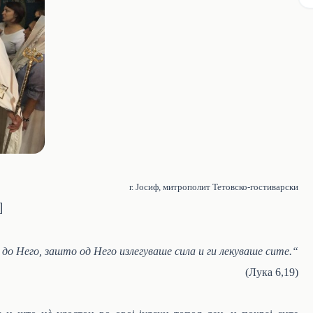
г. Јосиф, митрополит Тетовско-гостиварски
]
до Него, зашто од Него излегуваше сила и ги лекуваше сите.“
(Лука 6,19)