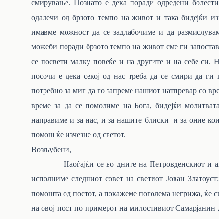
смирување. Познато е дека поради одредени болести,
одалечи од брзото темпо на живот и така бидејќи и
имавме можност да се задлабочиме и да размислувам
можеби поради брзото темпо на живот сме ги запостав
се посвети малку повеќе и на другите и на себе си. Н
посочи е дека секој од нас треба да се смири да ги
потребно за миг да го запреме нашиот натпревар со врем
време за да се помолиме на Бога, бидејќи молитва
направиме и за нас, и за нашите блиски и за оние кои 
помош ќе изчезне од светот.
Возљубени,
Наоѓајќи се во дните на Петровденскиот и апосто
исполниме следниот совет на светиот Јован Златоуст:
помошта од постот, а покажеме поголема негрижа, ќе си
на овој пост по примерот на милостивиот Самарјанин д