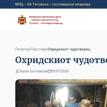
Прејди на главна содржина
МПЦ - ОА Тетовско - гостиварска епархија
Почетна
/
Текстови
/
Охридскиот чудотворец
Охридскиот чудотв
Зоран Богоевски
03.07.2020