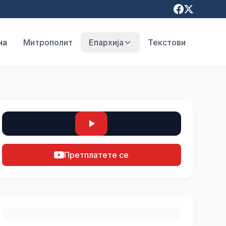
на
Митрополит
Епархија
Текстови
Претплатете се