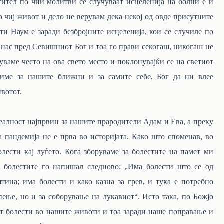
етител по чии молитви се случуваат исцеленија на болни е и
 чиј живот и дело не верувам дека некој од овде присутните
ети Наум е заради безбројните исцеленија, кои се случиле по
 нас
пред Севишниот Бог и тоа го прави секогаш, никогаш не
уваме често на ова свето место и поклонувајќи се на светиот
име за нашите ближни и за самите себе, Бог да ни влее
ивотот.
ност најпрвин за нашите прародители Адам и Ева, а преку
 пандемија не е прва во историјата. Како што споменав, во
лести кај луѓето. Кога зборуваме за болестите на памет ми
за болестите го напишал следново: „Има болести што се од
тина; има болести и како казна за грев, и тука е потребно
пење, но и за соборување на лукавиот“. Исто така, по Божјо
ат болести во нашите животи и тоа заради наше поправање и