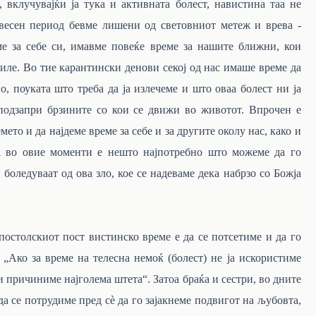
 вклучувајќи ја тука и активната болест, навистина таа не
звесен период бевме лишени од световниот метеж и врева -
е за себе си, имавме повеќе време за нашите ближни, кои
иле. Во тие карантински денови секој од нас имаше време да
о, поуката што треба да ја излечеме и што оваа болест ни ја
 подзапри брзините со кои се движи во животот. Впрочен е
ето и да најдеме време за себе и за другите околу нас, како и
та во овие моменти е нешто најпотребно што можеме да го
боледуваат од ова зло, кое се надеваме дека набрзо со Божја
лскиот пост вистинско време е да се потсетиме и да го
 „Ако за време на телесна немоќ (болест) не ја искористиме
 причиниме најголема штета“. Затоа браќа и сестри, во дните
а се потрудиме пред сѐ да го зајакнеме подвигот на љубовта,