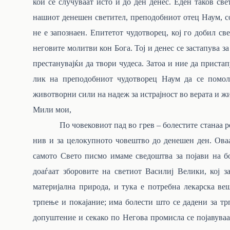
кои се случуваат исто и до ден денес. Еден таков св
нашиот денешен светител, преподобниот отец Наум, со
не е запознаен. Епитетот чудотворец, кој го добил св
неговите молитви кон Бога. Тој и денес
се застапува за
престанувајќи да твори чудеса. Затоа и ние да пристап
лик на преподобниот чудотворец Наум да се помол
животворни сили на надеж за истрајност во верата и ж
Мили мои,
По човековиот пад во грев – болестите станаа реал
нив и за целокупното човештво до денешен ден. Оваа
самото Свето писмо имаме сведоштва за појави на бо
доаѓаат зборовите на светиот Василиј Велики, кој 
материјална природа, и тука е потребна лекарска веш
трпење и покајание; има болести што се дадени за тр
допуштение и секако по Негова промисла се појавува