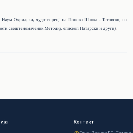
и Наум Охридски, чудотворец“ на Попова Шапка - Тетовско
, на
вети свештеномаченик Методиј, епископ Патарски и други)
.
ија
Контакт
Гоце Делчев ББ, Тетово