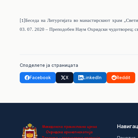
Беседа на Литургијата во манастирскиот храм „Свет
[1]
03. 07. 2020 – Преподобен Наум Охридски чудотворец; с
Споделете ја страницата
Facebook
X
LinkedIn
Reddit
Навигац
Почетна