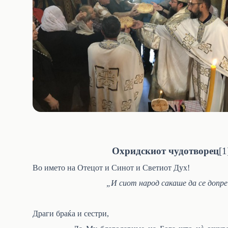
Охридскиот чудотворец
[1
Во името на Отецот и Синот и Светиот Дух!
„И сиот народ сакаше да се допре 
Драги браќа и сестри,