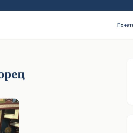
Почет
орец