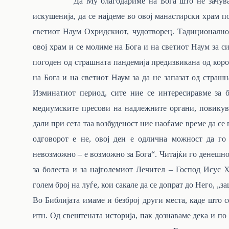
Да Му благодариме на Бога што н
ѐ зачув
искушенија, да се најдеме во овој манастирски храм п
светиот Наум Охридскиот, чудотворец. Тадиционално 
овој храм и се молиме на Бога и на светиот Наум за с
погоден од страшната пандемија предизвикана од коро
на Бога и на светиот Наум за да не запазат од страшна
Изминатиот период, сите ние се интересиравме за б
медиумските пресови на надлежните органи, повикув
дали при сета таа возбуденост ние наоѓаме време да се
одговорот е не, овој ден е одлична можност да го 
невозможно – е возможно за Бога“. Читајќи го денешно
за болеста и за најголемиот Лечител – Господ Исус 
голем број на луѓе, кои сакале да се допрат до Него, „
Во Библијата имаме и безброј други места, каде што с
итн. Од свештената историја, пак дознаваме дека и по