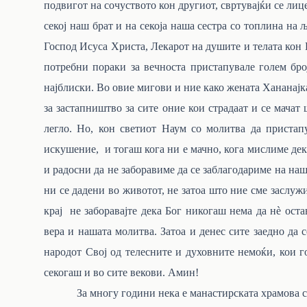
подвигот на сочуството кон другиот, свртувајќи се лиц
секој наш брат и на секоја наша сестра со топлина на 
Господ Исуса Христа, Лекарот на душите и телата кон 
потребни пораки за вечноста пристапувале голем број
најблиски. Во овие мигови и ние како жената Хананајк
за застапништво за сите оние кои страдаат и се мача
легло. Но, кон светиот Наум со молитва да пристап
искушение, и тогаш кога ни е мачно, кога мислиме дека 
и радосни да не заборавиме да се заблагодариме на наш
ни се дадени во животот, не затоа што ние сме заслуж
крај не заборавајте дека Бог никогаш нема да нѐ ост
вера и нашата молитва. Затоа и денес сите заедно да
народот Свој од телесните и духовните немоќи, кои го
секогаш и во сите векови. Амин!
За многу години нека е манастирската храмова с