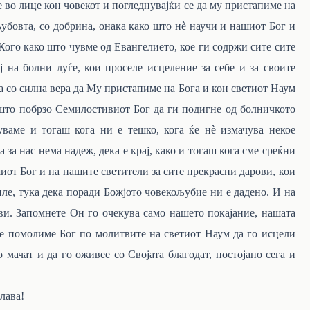
е во лице кон човекот и погледнувајќи се да му пристапиме на
љубовта, со добрина, онака како што нѐ научи и нашиот Бог и
Кого како што чувме од Евангелието, кое ги содржи сите сите
 на болни луѓе, кои проселе исцеление за себе и за своите
а со силна вера да Му пристапиме на Бога и кон светиот Наум
т што побрзо Семилостивиот Бог да ги подигне од болничкото
уваме и тогаш кога ни е тешко, кога ќе нѐ измачува некое
за нас нема надеж, дека е крај, како и тогаш кога сме среќни
иот Бог и на нашите светители за сите прекрасни дарови, кои
иле, тука дека поради Божјото човекољубие ни е дадено. И на
ави. Запомнете Он го очекува само нашето покајание, нашата
 се помолиме Бог по молитвите на светиот Наум да го исцели
 мачат и да го оживее со Својата благодат, постојано сега и
лава!