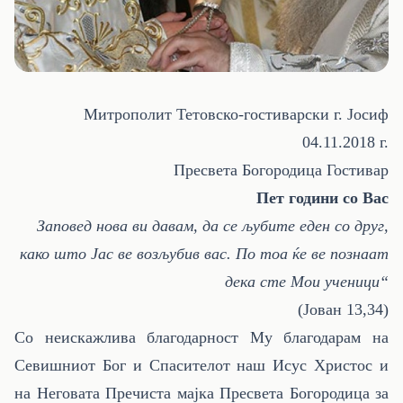
Митрополит Тетовско-гостиварски г. Јосиф
04.11.2018
г.
Пресвета Богородица Гостивар
Пет години со Вас
Заповед нова ви давам, да се љубите еден со друг,
како што Јас ве возљубив вас. По тоа ќе ве познаат
дека сте Мои ученици“
(Јован 13,34)
Со неискажлива благодарност Му благодарам на
Севишниот Бог и Спасителот наш Исус Христос и
на Неговата Пречиста мајка Пресвета Богородица за