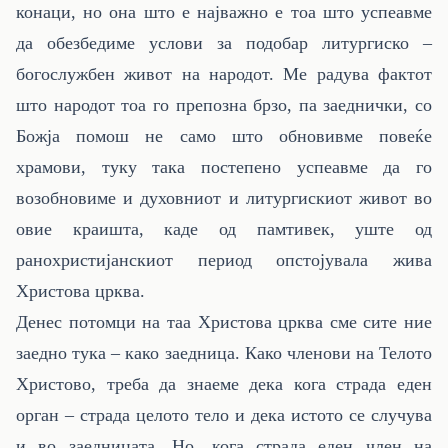
конаци, но она што е најважно е тоа што успеавме
да обезбедиме услови за подобар литургиско –
богослужбен живот на народот. Ме радува фактот
што народот тоа го препозна брзо, па заеднички, со
Божја помош не само што обновивме повеќе
храмови, туку така постепено успеавме да го
возобновиме и духовниот и литургискиот живот во
овие краишта, каде од памтивек, уште од
ранохристијанскиот период опстојувала жива
Христова црква.
Денес потомци на таа Христова црква сме сите ние
заедно тука – како заедница. Како членови на Телото
Христово, треба да знаеме дека кога страда еден
орган – страда целото тело и дека истото се случува
и во заедницата. Но, кога страда еден член на