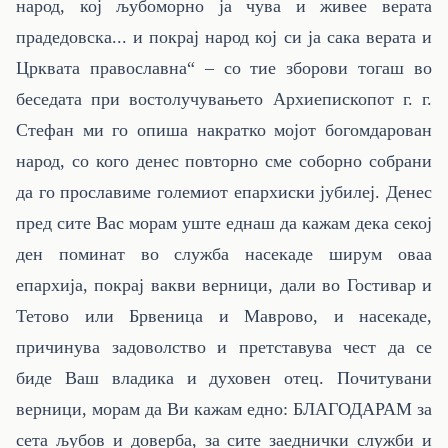
народ, кој љубоморно ја чува и живее верата
прадедовска... и покрај народ кој си ја сака верата и
Црквата православна“ – со тие зборови тогаш во
беседата при востолучувањето Архиепископот г. г.
Стефан ми го опиша накратко мојот богомдарован
народ, со кого денес повторно сме соборно собрани
да го прославиме големиот епархиски јубилеј. Денес
пред сите Вас морам уште еднаш да кажам дека секој
ден поминат во служба насекаде ширум оваа
епархија, покрај вакви верници, дали во Гостивар и
Тетово или Брвеница и Маврово, и насекаде,
причинува задоволство и претставува чест да се
биде Ваш владика и духовен отец. Почитувани
верници, морам да Ви кажам едно: БЛАГОДАРАМ за
сета љубов и доверба, за сите заеднички служби и