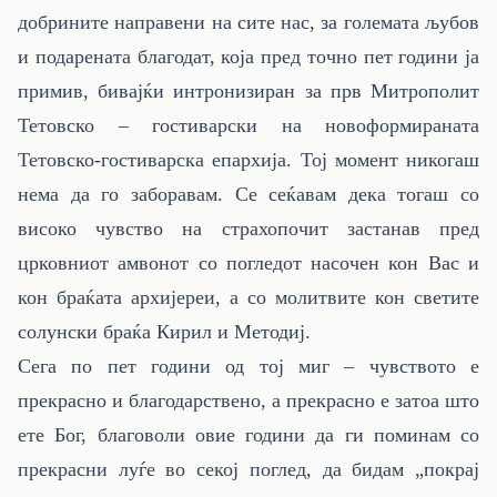
добрините направени на сите нас, за големата љубов
и подарената благодат, која пред точно пет години ја
примив, бивајќи интронизиран за прв Митрополит
Тетовско – гостиварски на новоформираната
Тетовско-гостиварска епархија. Тој момент никогаш
нема да го заборавам. Се сеќавам дека тогаш со
високо чувство на страхопочит застанав пред
црковниот амвонот со погледот насочен кон Вас и
кон браќата архијереи, а со молитвите кон светите
солунски браќа Кирил и Методиј.
Сега по пет години од тој миг – чувството е
прекрасно и благодарствено, а прекрасно е затоа што
ете Бог, благоволи овие години да ги поминам со
прекрасни луѓе во секој поглед, да бидам „покрај