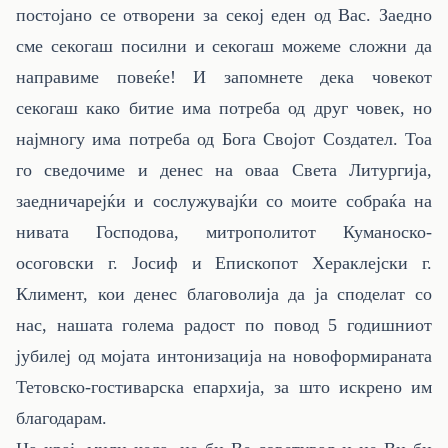
постојано се отворени за секој еден од Вас. Заедно
сме секогаш посилни и секогаш можеме сложни да
направиме повеќе! И запомнете дека човекот
секогаш како битие има потреба од друг човек, но
најмногу има потреба од Бога Својот Создател. Тоа
го сведочиме и денес на оваа Света Литургија,
заедничарејќи и сослужувајќи со моите собраќа на
нивата Господова, митрополитот Куманоско-
осоговски г. Јосиф и Епископот Хераклејски г.
Климент, кои денес благоволија да ја споделат со
нас, нашата голема радост по повод 5 годишниот
јубилеј од мојата интонизација на новоформираната
Тетовско-гостиварска епархија, за што искрено им
благодарам.