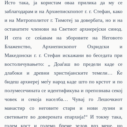
Исто така, ја користам оваа прилика да му се
заблагодарам и на Архиепискпопот г. г. Стефан, како
и на Митрополитот г. Тимотеј за довербата, но и на
останатите членови на Светиот архиерејски синод.
И сега се сеќавам на зборовите на Неговото
Блаженство, Архиепископот Охридски и
Македонски г. г. Стефан искажани во беседата при
востоличувањето: „ Доаѓаш во предели каде се
длабоки и древни христијанските темели… Ќе
бидеш архиереј меѓу народ каде што по крстот и по
полумесечината се идентификува и препознава секој
човек и секоја населба… Чувај го Лешочкиот
манастир со неговите стари и нови лузни и
светињите во доверената епархија!“ И токму така,
голем крст и големо бреме зедов врз мене, но