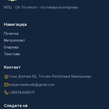
МПЦ - ОА Тетовско - гостиварска епархија
Навигација
Почетна
Митрополит
Епархија
Текстови
Контакт
Гоце Делчев ББ, Тетово Република Македонија
marjan.madevski@gmail.com
+38978448875
Следете нè