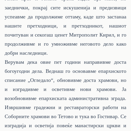
заеднички, покрај сите искушенија и предизвици
успеавме да продолжиме оттаму, каде што застанаа
нашите претходници, и претходникот, нашиот
почитуван и секогаш ценет Митрополит Кирил, и го
продолживме
и го умноживме неговото дело како
добри наследници.
Верувам дека овие пет години направивме доста
богоугодни дела. Веднаш го основавме епархиското
списание „Огледало“, обновивме доста храмови, но
и изградивме и осветивме нови храмови.
Ja
возобновивме епархиската административна зграда.
Извршивме градежни и реставраторски работи на
Соборните храмови во Тетово и тука во Гостивар. Се
изградија и осветија повеќе манастирски цркви и