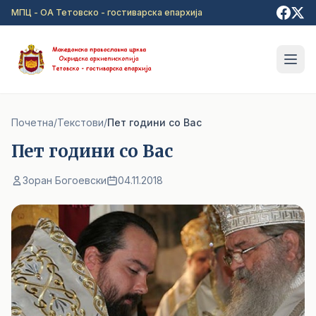
Прејди на главна содржина
МПЦ - ОА Тетовско - гостиварска епархија
Почетна
/
Текстови
/
Пет години со Вас
Пет години со Вас
Зоран Богоевски
04.11.2018