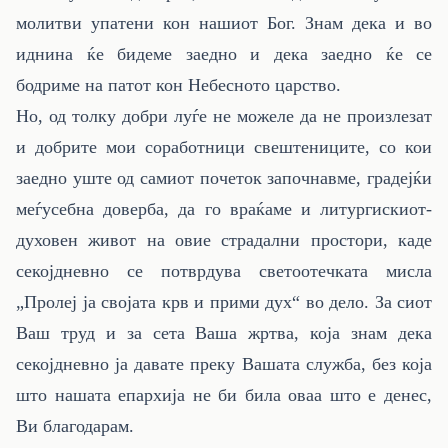
молитви упатени кон нашиот Бог. Знам дека и во
иднина ќе бидеме заедно и дека заедно ќе се
бодриме на патот кон Небесното царство.
Но, од толку добри луѓе не можеле да не произлезат
и добрите мои соработници свештениците, со кои
заедно уште од самиот почеток започнавме, градејќи
меѓусебна доверба, да го враќаме и литургискиот-
духовен живот на овие страдални простори, каде
секојдневно се потврдува светоотечката мисла
„Пролеј ја својата крв и прими дух“ во дело. За сиот
Ваш труд и за сета Ваша жртва, која знам дека
секојдневно ја давате преку Вашата служба, без која
што нашата епархија не би била оваа што е денес,
Ви благодарам.