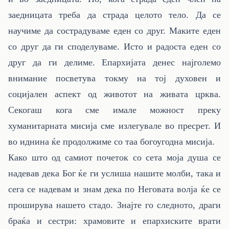
заедницата треба да страда целото тело. Да се
научиме да сострадуваме еден со друг. Маките еден
со друг да ги споделуваме. Исто и радоста еден со
друг да ги делиме. Епархијата денес најголемо
внимание посветува токму на тој духовен и
социјален аспект од животот на живата црква.
Секогаш кога сме имале можност преку
хуманитарната мисија сме излегувале во пресрет. И
во иднина ќе продолжиме со таа богоугодна мисија.
Како што од самиот почеток со сета моја душа се
надевав дека Бог ќе ги услиша нашите молби, така и
сега се надевам и знам дека по Неговата волја ќе се
проширува нашето стадо. Знајте го следното, драги
браќа и сестри: храмовите и епархиските врати