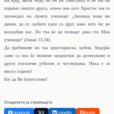
На крај, мили чеда, не би Ве советувал и не Ви би
порачал ништо друго, освен она што Христос им го
заповедал на своите ученици:
„Заповед нова ви
давам, да се љубите еден со друг, како што Јас ве
возљубив вас. По тоа ќе ве познаат дека сте Мои
ученици“ (Јован 13,34).
Да пребиваме во таа христијанска љубов, бидејќи
само со неа ќе можеме заеднички да дочекуваме и
други поголеми јубилеи и чествувања. Нека е за
многу години!
Бог да Ве благослови!
Споделете ја страницата
Facebook
X
LinkedIn
Reddit