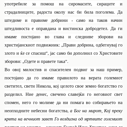
употребиле за помош на сиромасите, сираците и
страдалниците, радоста околу нас би била поголема. Да
штедиме и правиме добрини - само на таков начин
штедливоста е оправдана и вистинска добродетел. Да ги
имаме постојано во глава и следниве зборови на
христијанскиот подвижник: „Прави добрина, одбегнувај го
злото и ќе се спасиш“, јас само би дополнил со Христовите
зборови: „Одете и правете така“.
Во овој милостив и спасителен подвиг за наш пример,
постојано да го имаме правилото на верата големиот
светител, свети Никола, кој целото свое земно богатство го
разделил. Ние денес, свечено славејќи го неговиот свет
спомен, него го молиме да ни помага во собирањето на
неопходните небесни богатства,
а Бог на мирот, Кој преку
крвта на вечниот завет Го воздигна од мртвите големиот