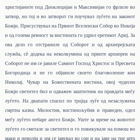
христијаните под Диоклецијан и Максимијан го фрлиле во
затвор, но тој и во затворот ги поучувал луѓето на законот
Божји. Присуствувал на Првиот Вселенски Собор во Никеја
и од голема ревност за вистината го удрил еретикот Ариј. За
ова дело го отстраниле од Соборот и од архиерејската
служба, сѐ додека на неколкумина од првите архиереи на
Соборот не им се јавиле Самиот Господ Христос и Пресвета
Богородица и не го објавиле своето благоволение кон
Николај. Чувар на Божествената вистина, овој чудесен
Божји светител бил и одважен заштитник на правдата меѓу
луѓето. На двапати спасил по тројца луѓе од незаслужена
смртна казна. Милостив, вистинољубив и праведен, одел
меѓу луѓето небаре ангел Божји. Уште за време на животот
луѓето го сметале за светител и го повикувале на помош во
маки и неволји и им се јавувал во сон и на јаве на тие што