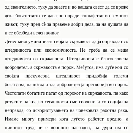
од евангелието, туку да знаете и во вашата свест да се вреже
дека богатството се дава не поради спокојство во земниот
живот, туку пред сè за правење добри дела, за на душата да
и се обезбеди вечен живот.
Денес многумина знаат својата скржавост да ја оправдаат со
штедливоста или економичноста. Не треба да се меша
штедливоста со скржавоста. Штедливоста е благословена
добродетел, а скржавоста е порок. Меѓутоа, има луѓе кои со
својата прекумерна штедливост придобија големи
богатства, па потоа и таа добродетел ја претворија во порок.
Честопати богатите патат од порокот на скржавоста, па како
резултат на тоа во сегашноста сме соочени и со социјална
неправда, со искористувањето на човековата работна рака.
Имаме многу примери кога луѓето работат вредно, а
нивниот труд не е воопшто награден, па дури им се