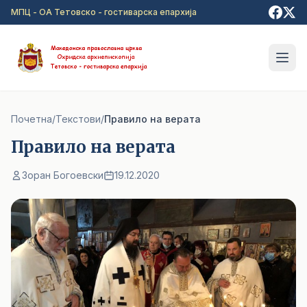
Прејди на главна содржина
МПЦ - ОА Тетовско - гостиварска епархија
Почетна
/
Текстови
/
Правило на верата
Правило на верата
Зоран Богоевски
19.12.2020