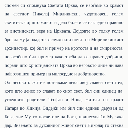
спомен си спомнува Светата Црква, се наоѓаме во храмот
на светиот Николај Мирликиски, чудотворец, голем
светител, чиј што живот и дела биле и се нагледно правило
за вистинската вера на Црквата. Дојдовте во толку голем
број да му ја одадете заслужената почит на Мириликискиот
архипастир, кој бил и пример на кротоста и на смиреноста,
но особено бил пример како треба да се прават добрини,
поради што христијанската Црква во неговото лице ни дава
највозвишен пример на милосрдие и добртворство.
Од неговото житие дознаваме дека овој славен светител,
кого што денес го слават по сиот свет, бил син единец на
угледните родители Теофан и Нона, жители на градот
Патара во Ликија. Бидејќи им бил син единец даруван од
Бога, тие Му го посветиле на Бога, принесувајќи Му така
дар. Знаењето за духовниот живот свети Николај го стекна