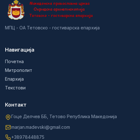
МПЦ - ОА Тетовско - гостиварска епархија
Навигација
Почетна
Митрополит
Епархија
Текстови
Контакт
Гоце Делчев ББ, Тетово Република Македонија
marjan.madevski@gmail.com
+38978448875