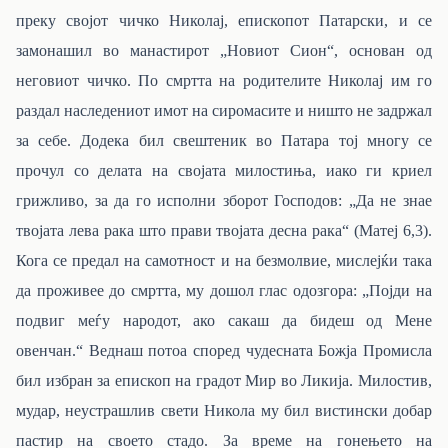
преку својот чичко Николај, епископот Патарски, и се
замонашил во манастирот „Новиот Сион“, основан од
неговиот чичко. По смртта на родителите Николај им го
раздал наследениот имот на сиромасите и ништо не задржал
за себе. Додека бил свештеник во Патара тој многу се
прочул со делата на својата милостиња, иако ги криел
грижливо, за да го исполни зборот Господов: „Да не знае
твојата лева рака што прави твојата десна рака“ (Матеј 6,3).
Кога се предал на самотност и на безмолвие, мислејќи така
да проживее до смртта, му дошол глас одозгора: „Појди на
подвиг меѓу народот, ако сакаш да бидеш од Мене
овенчан.“ Веднаш потоа според чудесната Божја Промисла
бил избран за епископ на градот Мир во Ликија. Милостив,
мудар, неустрашлив свети Никола му бил вистински добар
пастир на своето стадо. За време на гонењето на