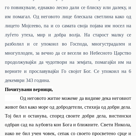
го повикувале, еднакво лесно дали се блиску или далеку, и
им помагал. Од неговото лице блескала светлина како од
лицето Мојсеево, па и со самата своја појава им носел на
луѓето утеха, мир и добра волја. На старост малку се
разболил и се упокоил во Господа, многустрадален и
многуплоден, за вечно да се весели во Небесното Царство
продолжувајќи да чудотвори на земјата, помагајќи им на
верните и прославувајќи Го својот Бог. Се упокоил на 6
декември 343 година.
Почитувани верници,
Од неговото житие можеме да видиме дека неговиот
живот бил како море од добродетели, стихија од добри дела.
Тој бил и останува, според своите добри дела, вистински
одбран сад на љубовта кон Бога и ближните. Свети Никола,
иако не бил учен човек, сепак со своето просветено срце и