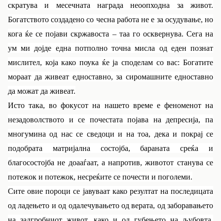
скратува и месечната награда неоопходна за живот.
Богатството создадено со чесна работа не е за осудување, но
кога ќе се појави скржавоста – таа го осквернува. Сега на
ум ми дојде една потполно точна мисла од еден познат
мислител, која како поука ќе ја споделам со вас:
Богатите
мораат да живеат едноставно, за сиромашните едноставно
да можат да живеат.
Исто така, во фокусот на нашето време е феноменот на
незадоволството и се почестата појава на депресија, па
многумина од нас се сведоци и на тоа, дека и покрај се
подобрата матријална состојба, бараната среќа и
благосостојба не доааѓаат, а напротив, животот станува се
потежок и потежок, несреќите се почести и поголеми.
Сите овие пороци се јавуваат како резултат на последицата
од ладењето и од одалечувањето од верата, од заборавањето
на задгробниот живот, како и од губењето на љубовта.