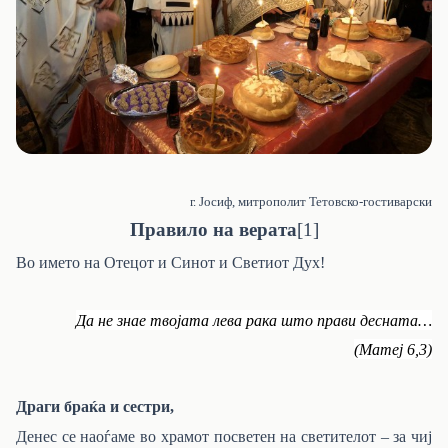
г. Јосиф, митрополит Тетовско-гостиварски
Правило на верата
[1]
Во името на Отецот и Синот и Светиот Дух!
Да не знае твојата лева рака што прави десната
…
(
Матеј 6,3)
Драги браќа и сестри,
Денес се наоѓаме во храмот посветен на светителот – за чиј