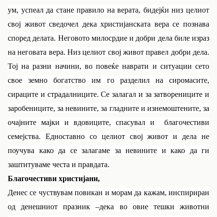
ум, успеал да стане правило на верата, бидејќи низ целиот
свој живот сведочел дека христијанската вера се познава
според делата. Неговото милосрдие и добри дела биле израз
на неговата вера. Низ целиот свој живот правел добри дела.
Тој на разни начини, во повеќе наврати и ситуации сето
свое земно богатство им го разделил на сиромасите,
сираците и страдалниците. Се залагал и за затворениците и
заробениците, за невините, за гладните и изнемоштените, за
очајните мајки и вдовиците, спасувал и благочестиви
семејства. Едноставно со целиот свој живот и дела не
поучува како да се залагаме за невините и како да ги
заштитуваме честа и правдата.
Благочестиви христијани,
Денес се чуствувам повикан и морам да кажам, инспириран
од денешниот празник –дека во овие тешки животни