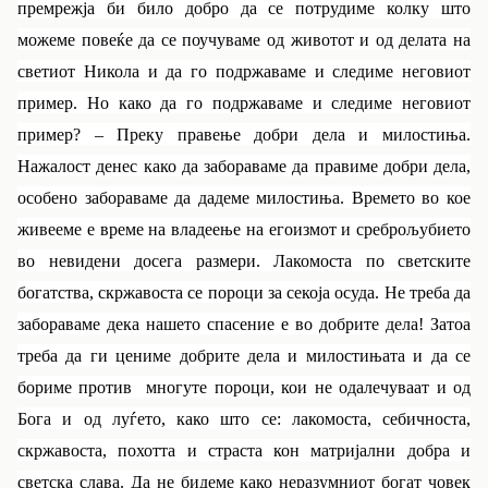
премрежја би било добро да се потрудиме колку што
можеме повеќе да се поучуваме од животот и од делата на
светиот Никола и да го подржаваме и следиме неговиот
пример. Но како да го подржаваме и следиме неговиот
пример? – Преку правење добри дела и милостиња.
Нажалост денес како да забораваме да правиме добри дела,
особено забораваме да дадеме милостиња. Времето во кое
живееме е време на владеење на егоизмот и среброљубието
во невидени досега размери. Лакомоста по светските
богатства, скржавоста се пороци за секоја осуда. Не треба да
забораваме дека нашето спасение е во добрите дела! Затоа
треба да ги цениме добрите дела и милостињата и да се
бориме против многуте пороци, кои не одалечуваат и од
Бога и од луѓето, како што се: лакомоста, себичноста,
скржавоста, похотта и страста кон матријални добра и
светска слава. Да не бидеме како неразумниот богат човек