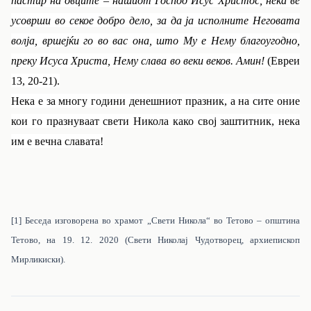
пастир на овците – нашиот Господ Исус Христос, нека ве
усоврши во секое добро дело, за да ја исполните Неговата
волја, вршејќи го во вас она, што Му е Нему благоугодно,
преку Исуса Христа, Нему слава во веки веков. Амин!
(Евреи
13, 20-21).
Нека е за многу години денешниот празник, а на сите оние
кои го празнуваат свети Никола како свој заштитник, нека
им е вечна славата!
[1]
Беседа изговорена во храмот „Свети Никола“ во Тетово – општина
Тетово, на 19. 12. 20
20
(Свети Николај Чудотворец, архиепископ
Мирликиски).