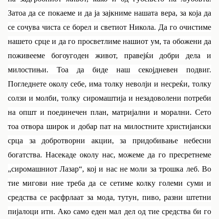
Затоа да се покаеме и да ја зајкниме нашата вера, за која да
се сочува чиста се борел и светиот Никола. Да го очистиме
нашето срце и да го просветлиме нашиот ум, та обожени да
поживееме богоугоден живот, правејќи добри дела и
милостињи. Тоа да биде наш секојдневен подвиг.
Погледнете околу себе, има толку неволји и несреќи, толку
солзи и молби, толку сиромаштија и незадоволени потреби
на општ и поединечен план, матријални и морални. Сето
тоа отвора широк и добар пат на милостните христијански
срца за добротворни акции, за придобивање небесни
богатства. Насекаде околу нас, можеме да го пресретнеме
„сиромашниот Лазар“, кој и нас не моли за трошка леб. Во
тие мигови ние треба да се сетиме колку големи суми и
средства се расфрлаат за мода, тутун, пиво, разни штетни
пијалоци итн. Ако само еден мал дел од тие средства би го