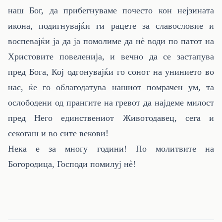
наш Бог, да прибегнуваме почесто кон нејзината
икона, подигнувајќи ги рацете за славословие и
воспевајќи ја да ја помолиме да нè води по патот на
Христовите повеленија, и вечно да се застапува
пред Бога, Кој одгонувајќи го сонот на унинието во
нас, ќе го облагодатува нашиот помрачен ум, та
ослободени од прангите на гревот да најдеме милост
пред Него единствениот Животодавец, сега и
секогаш и во сите векови!
Нека е за многу години! По молитвите на
Богородица, Господи помилуј нè!