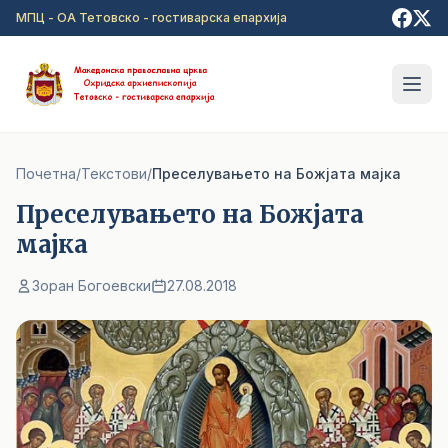
Прејди на главна содржина
МПЦ - ОА Тетовско - гостиварска епархија
Почетна
/
Текстови
/
Преселувањето на Божјата мајка
Преселувањето на Божјата
мајка
Зоран Богоевски
27.08.2018