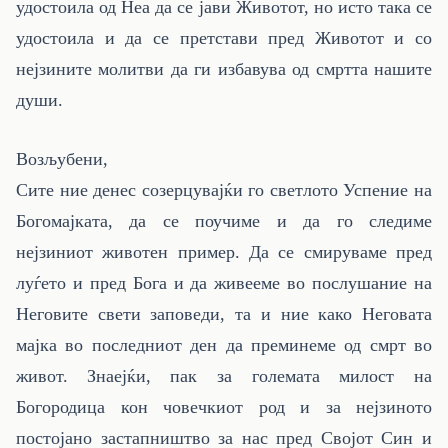
удостоила од Неа да се јави Животот, но исто така се
удостоила и да се претстави пред Животот и со
нејзините молитви да ги избавува од смртта нашите
души.
Возљубени,
Сите ние денес созерцувајќи го светлото Успение на
Богомајката, да се поучиме и да го следиме
нејзиниот животен пример. Да се смируваме пред
луѓето и пред Бога и да живееме во послушание на
Неговите свети заповеди, та и ние како Неговата
мајка во последниот ден да преминеме од смрт во
живот.
Знаејќи, пак за големата милост на
Богородица кон човечкиот род и за нејзиното
постојано застапништво за нас пред Својот Син и