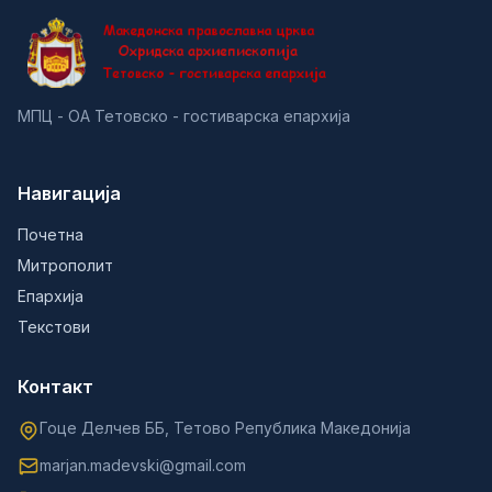
МПЦ - ОА Тетовско - гостиварска епархија
Навигација
Почетна
Митрополит
Епархија
Текстови
Контакт
Гоце Делчев ББ, Тетово Република Македонија
marjan.madevski@gmail.com