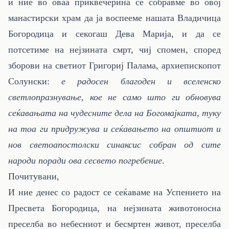
и ние во оваа приквечерина се собравме во овој
манастирски храм да ја воспееме нашата Владичица
Богородица и секогаш Дева Марија, и да се
потсетиме на нејзината смрт, чиј спомен, според
зборови на светиот Григориј Палама, архиепископот
Солунски:
е радосен благоден и вселенско
светлопразнување, кое не само што ги обновува
сеќавањата на чудесните дела на Богомајката, туку
на тоа ги придружува и сеќавањето на општиот и
нов светоапостолски синаксис собран од сите
народи поради ова сесвето погребение
.
Почитувани,
И ние денес со радост се сеќаваме на Успението на
Пресвета Богородица, на нејзината животоносна
преселба во небесниот и бесмртен живот, преселба