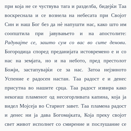
при која не се чуствува тага и разделба, бидејќи Таа
воскреснала и се вознела на небесата при Својот
Син и наш Бог без да нè напушти нас, како што им
соопштила при јавувањето и на апостолите:
Радувајте се, зашто сум со вас во сите денови
.
Богородица според преданијата истовремено е и со
нас на земјата, но и на небото, пред престолот
Божји, застапувајќи се за нас. Затоа нејзиното
Успение е радосен настан. Таа радост е и денес
присутна во нашите срца. Таа радост извира како
некогаш пламенот од несогорливата капина, која ја
видел Мојсеја во Стариот завет. Таа пламена радост
и денес ни ја дава Богомајката, Која преку својот
свет живот исполнет со смирение и послушание се