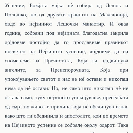
Успение, Божјата мајка нè собира од Лешок и
Полошко, но од другите краишта на Македонија,
овде во нејзиниот Лешочки манастир. И оваа
година, собрани под нејзината благодатна закрила
дојдовме достојно да го прославиме празникот
посветен на Нејзиното успение, дојдовме да си
споменеме за Пречистата, Која ги надвишува
ангелите, за Пренепорочната, Која при
упокојувањето светот и нас
не нè остави и никогаш
нема да нè остави. Но, не само што никогаш нè не
остава сами, туку нејзиното упокојување, преселбата
од смрт во живот е причина која нè обединува и нас
како што ги обединила и апостолите, кои во времето
на Нејзиното успение се собрале околу одарот. Така