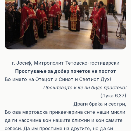
г. Јосиф, Митрополит Тетовско-гостиварски
Простување за добар почеток на постот
Во името на Отецот и Синот и Светиот Дух!
Проштевајте и ќе ви биде простено!
(Лука 6,37)
Драги браќа и сестри,
Во ова мартовска приквечерина сите наши мисли
да ги насочиме кон нашите ближни и кон самите
себеси. Да им простиме на другите, но да си