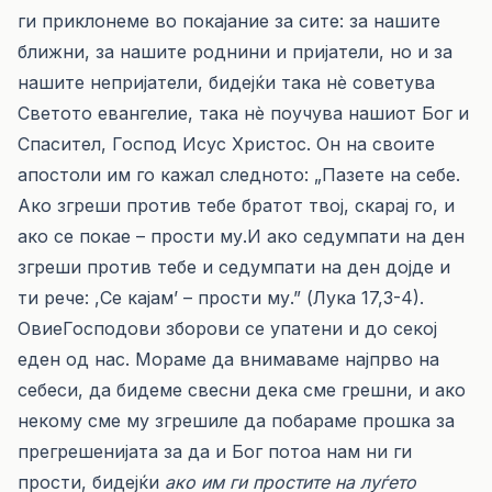
ги приклонеме во покајание за сите: за нашите
ближни, за нашите роднини и пријатели, но и за
нашите непријатели, бидејќи така нè советува
Светото евангелие, така нè поучува нашиот Бог и
Спасител, Господ Исус Христос. Он на своите
апостоли им го кажал следното: „Пазете на себе.
Ако згреши против тебе братот твој, скарај го, и
ако се покае – прости му.И ако седумпати на ден
згреши против тебе и седумпати на ден дојде и
ти рече: ,Се кајам’ – прости му.” (Лука 17,3-4).
ОвиеГосподови зборови се упатени и до секој
еден од нас. Мораме да внимаваме најпрво на
себеси, да бидеме свесни дека сме грешни, и ако
некому сме му згрешиле да побараме прошка за
прегрешенијата за да и Бог потоа нам ни ги
прости, бидејќи
ако им ги простите на луѓето