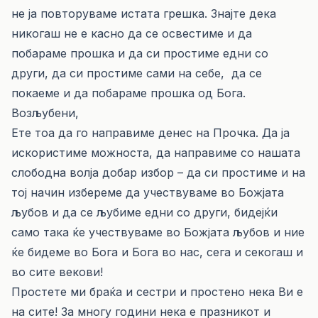
не ја повторуваме истата грешка. Знајте дека
никогаш не е касно да се освестиме и да
побараме прошка и да си простиме едни со
други, да си простиме сами на себе, да се
покаеме и да побараме прошка од Бога.
Возљубени,
Ете тоа да го направиме денес на Прочка. Да ја
искористиме можноста, да направиме со нашата
слободна волја добар избор – да си простиме и на
тој начин избереме да учествуваме во Божјата
љубов и да се љубиме едни со други, бидејќи
само така ќе учествуваме во Божјата љубов и ние
ќе бидеме во Бога и Бога во нас, сега и секогаш и
во сите векови!
Простете ми браќа и сестри и простено нека Ви е
на сите! За многу години нека е празникот и