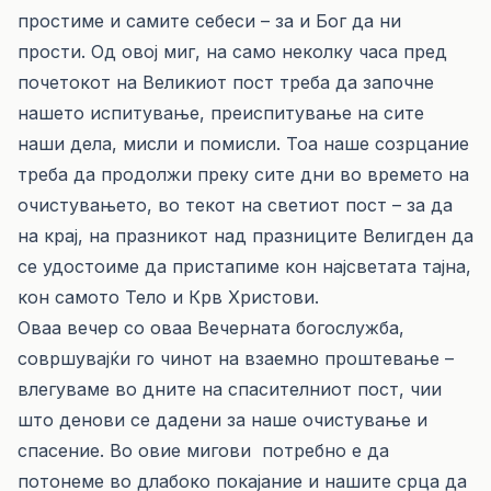
простиме и самите себеси – за и Бог да ни
прости. Од овој миг, на само неколку часа пред
почетокот на Великиот пост треба да започне
нашето испитување, преиспитување на сите
наши дела, мисли и помисли. Тоа наше созрцание
треба да продолжи преку сите дни во времето на
очистувањето, во текот на светиот пост – за да
на крај, на празникот над празниците Велигден да
се удостоиме да пристапиме кон најсветата тајна,
кон самото Тело и Крв Христови.
Оваа вечер со оваа Вечерната богослужба,
совршувајќи го чинот на взаемно проштевање –
влегуваме во дните на спасителниот пост, чии
што денови се дадени за наше очистување и
спасение. Во овие мигови потребно е да
потонеме во длабоко покајание и нашите срца да