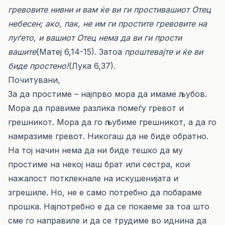
гревовите нивни и вам ќе ви ги простивашиот Отец
небесен; ако, пак, не им ги простите гревовите на
луѓето, и вашиот Отец нема да ви ги прости
вашите
(Матеј 6,14-15). Затоа
проштевајте и ќе ви
биде простено!
(Лука 6,37).
Почитувани,
За да простиме – најпрво мора да имаме љубов.
Мора да правиме разлика помеѓу гревот и
грешникот. Мора да го љубиме грешникот, а да го
намразиме гревот. Никогаш да не биде обратно.
На тој начин нема да ни биде тешко да му
простиме на некој наш брат или сестра, кои
нажалост потклекнале на искушенијата и
згрешиле. Но, не е само потребно да побараме
прошка. Најпотребно е да се покаеме за тоа што
сме го направиле и да се трудиме во иднина да