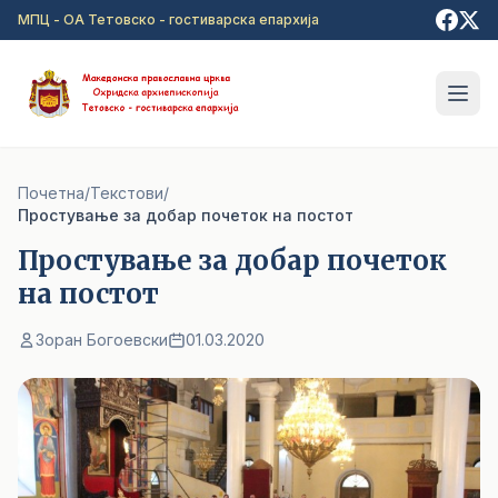
Прејди на главна содржина
МПЦ - ОА Тетовско - гостиварска епархија
Почетна
/
Текстови
/
Простување за добар почеток на постот
Простување за добар почеток
на постот
Зоран Богоевски
01.03.2020