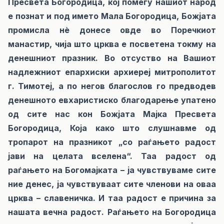
Пресвета Богородица, кој помеѓу нашиот народ
е познат и под името Мала Богородица, Божјата
промисла нè донесе овде во Поречкиот
манастир, чија што црква е посветена токму на
денешниот празник. Во отсуство на Вашиот
надлежниот епархиски архиереј митрополитот
г. Тимотеј, а по негов благослов го предводев
денешното евхаристиско благодарење упатено
од сите нас кон Божјата Мајка Пресвета
Богородица, Која како што слушнавме од
тропарот на празникот „со раѓањето радост
јави на целата вселена“. Таа радост од
раѓањето на Богомајката – ја чувствуваме сите
ние денес, ја чувствуваат сите членови на оваа
црква – славеничка. И таа радост е причина за
нашата вечна радост. Раѓањето на Богородица