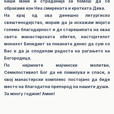
наши маки и страданија за помош да се
обраќаме кон Неа смирената и кротката Дева.
На крај од ова денешно литургиско
свештенодејство, морам да ја искажам мојата
голема благодарност и до старешината на оваа
света манастирската обител, настојателот
монахот Бенедикт за поканата денес да сум со
Вас и да ја споделам радоста на раѓањето на
Богородица.
По нејзините мајчински молитви,
Семилостивиот Бог да нè помилува и спаси, а
овој манастирски комплекс постојано да биде
место на благодатна препород на нашите души.
За многу години! Амин!