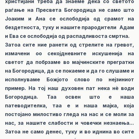
христијани треба да знаеме дека со светото
раѓање на Пресвета Богородица не само што
Јоаким и Ана се ослободија од срамот на
бездетноста, туку и нашите прародители Адам
и Ева се ослободија од распадливоста смртна.
Затоа сите ние ранети од стрелите на гревот,
измачени оо секојдневните искушенија на
светот да побрзаме во мајчинските прегратки
на Богородица, да се покаеме и да го слушаме и
исполнуваме Божјото слово по нејзиниот
пример. На тој наш духовен пат нека нè води
Богородица. Таа освен што е наша
патеводителка, таа е и наша мајка, која
постојано милостиво гледа на нас и се моли за
нас, за нашите слабости и човечки незнаења...
Затоа не само денес, туку и во иднина во сите