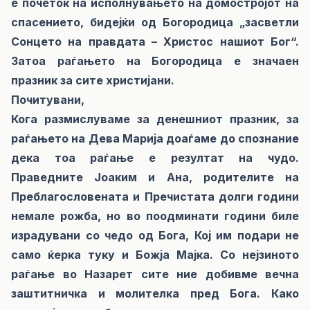
е почеток на исполнувањето на домостројот на
спасението, бидејќи од Богородица „засветли
Сонцето на правдата – Христос нашиот Бог“.
Затоа раѓањето на Богородица е значаен
празник за сите христијани.
Почитувани,
Кога размислуваме за денешниот празник, за
раѓањето на Дева Марија доаѓаме до спознание
дека тоа раѓање е резултат на чудо.
Праведните Јоаким и Ана, родителите на
Преблагословената и Пречистата долги години
немале рожба, но во поодминати години биле
израдувани со чедо од Бога, Кој им подари не
само ќерка туку и Божја Мајка. Со нејзиното
раѓање во Назарет сите ние добивме вечна
заштитничка и молителка пред Бога. Како