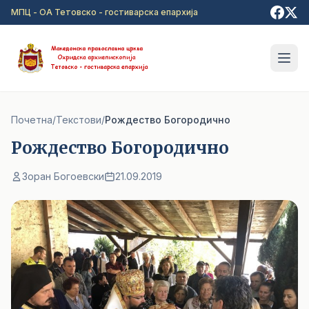
Прејди на главна содржина
МПЦ - ОА Тетовско - гостиварска епархија
Почетна
/
Текстови
/
Рождество Богородично
Рождество Богородично
Зоран Богоевски
21.09.2019