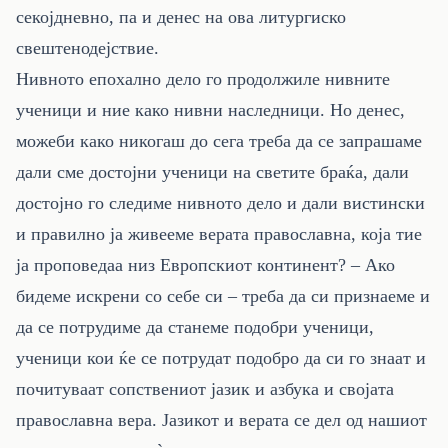
секојдневно, па и денес на ова литургиско
свештенодејствие.
Нивното епохално дело го продолжиле нивните
ученици и ние како нивни наследници. Но денес,
можеби како никогаш до сега треба да се запрашаме
дали сме достојни ученици на светите браќа, дали
достојно го следиме нивното дело и дали вистински
и правилно ја живееме верата православна, која тие
ја проповедаа низ Европскиот континент? – Ако
бидеме искрени со себе си – треба да си признаеме и
да се потрудиме да станеме подобри ученици,
ученици кои ќе се потрудат подобро да си го знаат и
почитуваат сопствениот јазик и азбука и својата
православна вера. Јазикот и верата се дел од нашиот