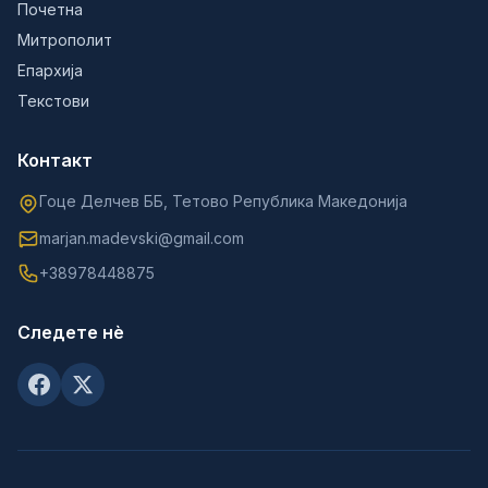
Почетна
Митрополит
Епархија
Текстови
Контакт
Гоце Делчев ББ, Тетово Република Македонија
marjan.madevski@gmail.com
+38978448875
Следете нè