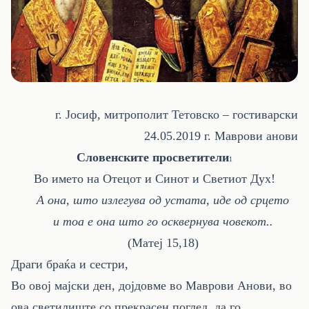
г. Јосиф, митрополит Тетовско – гостиварски
24.05.2019 г. Маврови анови
Словенските просветители
1
Во името на Отецот и Синот и Светиот Дух!
А она, што излегува од устата, иде од срцето
и тоа е она што го осквернува човекот..
(Матеј 15,18)
Драги браќа и сестри,
Во овој мајски ден, дојдовме во Маврови Анови, во
ова светилиште со прекрасен поглед, да го