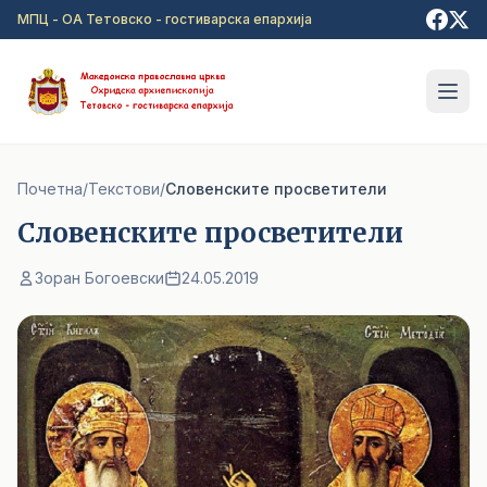
Прејди на главна содржина
МПЦ - ОА Тетовско - гостиварска епархија
Почетна
/
Текстови
/
Словенските просветители
Словенските просветители
Зоран Богоевски
24.05.2019