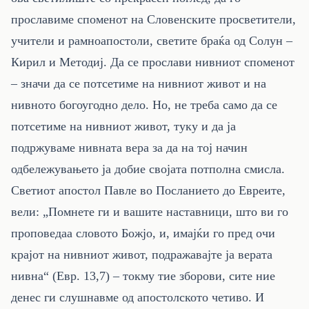
прославиме споменот на Словенските просветители,
учители и рамноапостоли, светите браќа од Солун –
Кирил и Методиј. Да се прослави нивниот споменот
– значи да се потсетиме на нивниот живот и на
нивното богоугодно дело. Но, не треба само да се
потсетиме на нивниот живот, туку и да ја
подржуваме нивната вера за да на тој начин
одбележувањето ја добие својата потполна смисла.
Светиот апостол Павле во Посланието до Евреите,
вели: „Помнете ги и вашите наставници, што ви го
проповедаа словото Божјо, и, имајќи го пред очи
крајот на нивниот живот, подражавајте ја верата
нивна“ (Евр. 13,7) – токму тие зборови, сите ние
денес ги слушнавме од апостолското четиво. И