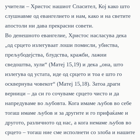
учители – Христос нашиот Спасител, Кој како што
слушнавме од евангелието и нам, како и на светите
апостоли ни дава прекрасни совети.
Во денешното евангелие, Христос насласува дека
„од срцето излегуваат лоши помисли, убиства,
прељубодејства, блудства, кражби, лажни
сведоштва, хули“ (Матеј 15,19) и дека „она, што
излегува од устата, иде од срцето и тоа е што го
осквернува човекот“ (Матеј 15,18). Затоа драги
верници – да си го сочуваме срцето чисто и да
напредуваме во љубовта. Кога имаме љубов во себе
тогаш имаме љубов и за другите и го прифаќаме и
другото, различното од нас, а кога немаме љубов во
срцето – тогаш ние сме исполнети со злоба и нашите