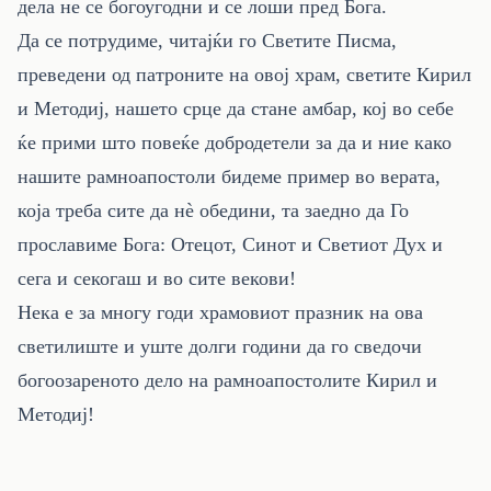
дела не се богоугодни и се лоши пред Бога.
Да се потрудиме, читајќи го Светите Писма,
преведени од патроните на овој храм, светите Кирил
и Методиј, нашето срце да стане амбар, кој во себе
ќе прими што повеќе добродетели за да и ние како
нашите рамноапостоли бидеме пример во верата,
која треба сите да нè обедини, та заедно да Го
прославиме Бога: Отецот, Синот и Светиот Дух и
сега и секогаш и во сите векови!
Нека е за многу годи храмовиот празник на ова
светилиште и уште долги години да го сведочи
богоозареното дело на рамноапостолите Кирил и
Методиј!