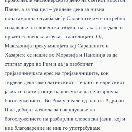
продолжиле мисионерското дело на светиот апостол
Павле, а за таа цел – увиделе дека за нивна
понатамошна служба меѓу Словените им е потребно
создавање на словенска азбука, па така ја создале и
првата словенска азбука – глаголицата. Од
Македонија преку мисијата кај Сарацените и
Хазарите се нашле во Моравија и Панонија за да
стигнат дури во Рим и да ја изобличат
тријазичничката ерес на тријазичниците, кои
тврделе дека само латинскиот, грчкиот и еврејскиот
јазик се свети јазици на кои може да се извршува
богослужението. Во Рим успеале од папата Адријан
II
да добијат дозвола за извршување на
богослужението на разбирлив словенски јазик, кој и
ние благодарение на нив го употребуваме