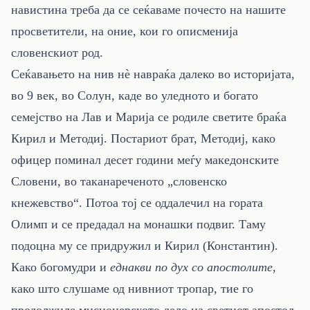
навистина треба да се сеќаваме почесто на нашите
просветители, на оние, кои го описменија
словенскиот род.
Сеќавањето на нив нè навраќа далеко во историјата,
во 9 век, во Солун, каде во уледното и богато
семејство на Лав и Марија се родиле светите браќа
Кирил и Методиј. Постариот брат, Методиј, како
офицер поминал десет години меѓу македонските
Словени, во таканареченото „словенско
кнежевство“. Потоа тој се оддалечил на гората
Олимп и се предадал на монашки подвиг. Таму
подоцна му се придружил и Кирил (Константин).
Како богомудри и
еднакви по дух со апостолите
,
како што слушаме од нивниот тропар, тие го