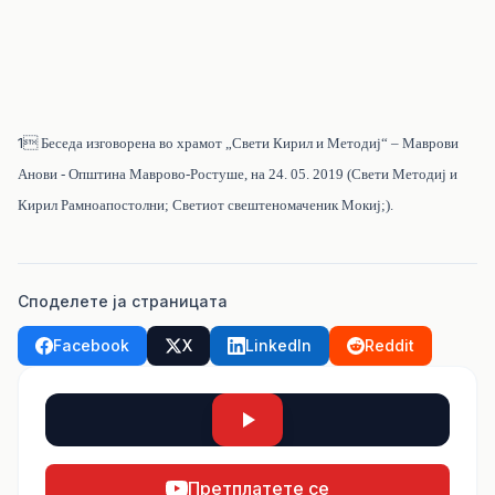
1

Беседа изговорена во храмот „Свети Кирил и Методиј“ – Маврови
Анови - Општина Маврово-Ростуше, на 24. 05. 2019 (Свети Методиј и
Кирил Рамноапостолни; Светиот свештеномаченик Мокиј;).
Споделете ја страницата
Facebook
X
LinkedIn
Reddit
Претплатете се