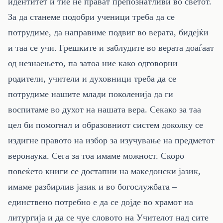
идентитет и тие нè прават препознатливи во светот.
За да станеме подобри ученици треба да се
потрудиме, да направиме подвиг во верата, бидејќи
и таа се учи. Грешките и заблудите во верата доаѓаат
од незнаењето, па затоа ние како одговорни
родители, учители и духовници треба да се
потрудиме нашите млади поколенија да ги
воспитаме во духот на нашата вера. Секако за таа
цел би помогнал и образовниот систем доколку се
издигне правото на избор за изучување на предметот
веронаука. Сега за тоа имаме можност. Скоро
повеќето книги се достапни на македонски јазик,
имаме разбирлив јазик и во богослужбата –
единствено потребно е да се дојде во храмот на
литургија и да се чуе словото на Учителот над сите