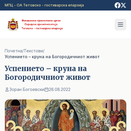
Прејди на главна содржина
МПЦ - ОА Тетовско - гостиварска епархија
Почетна
/
Текстови
/
Успението – круна на Богородичниот живот
Успението – круна на
Богородичниот живот
Зоран Богоевски
28.08.2022