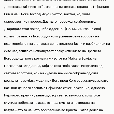
„претстави кај животот“ и застана од десната страна на Нејзиниот
Син и наш Бог и Господ Исус Христос, настан, кој уште
старозаветниот пророк Давид го прорекол со зборовите:
„Царицата стои покрај Тебе оддесно“ (Пс. 44, 9). Ете, на овој
голем празник на Богородичното успение овие зборови на
псалмопејачот ни стануваат во потполност јасни и разбирливи на
сите нас, зашто се исполнуваат преку Успението на Пресвета
Богородица, кое е круна на животот на Мајката Божја, на
Пресветата Владичица, Која во сета своја слава, испратена од
светите апостоли, кои на чудесен начин се собрале од сите
краишта на земјата – оди при Бога пред Кого се застапува за сите
нас, кои денес го славиме Нејзиното сечесно успение, односно
Нејзиното преминување од овој свет во вечноста, со што се
случила победата на животот над смртта и потврдата на
ветувањето за нашето воскресение во Христа. Затоа денес на