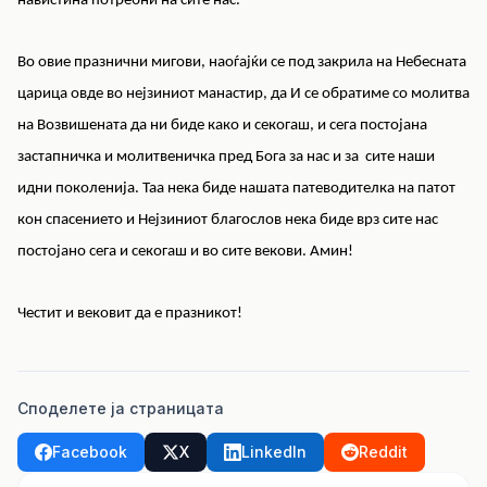
навистина потребни на сите нас.
Во овие празнични мигови, наоѓајќи се под закрила на Небесната
царица овде во нејзиниот манастир, да И се обратиме со молитва
на Возвишената да ни биде како и секогаш, и сега постојана
застапничка и молитвеничка пред Бога за нас и за сите наши
идни поколенија. Таа нека биде нашата патеводителка на патот
кон спасението и Нејзиниот благослов нека биде врз сите нас
постојано сега и секогаш и во сите векови. Амин!
Честит и вековит да е празникот!
Споделете ја страницата
Facebook
X
LinkedIn
Reddit