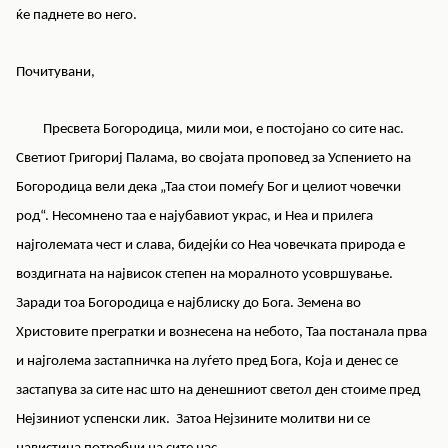
ќе паднете во него.
Почитувани,
Пресвета Богородица, мили мои, е постојано со сите нас.
Светиот Григориј Палама, во својата проповед за Успението на
Богородица вели дека „Таа стои помеѓу Бог и целиот човечки
род“. Несомнено таа е најубавиот украс, и Неа и прилега
најголемата чест и слава, бидејќи со Неа човечката природа е
воздигната на највисок степен на моралното усовршување.
Заради тоа Богородица е најблиску до Бога. Земена во
Христовите прегратки и вознесена на небото, Таа постанала прва
и најголема застапничка на луѓето пред Бога, Која и денес се
застапува за сите нас што на денешниот светол ден стоиме пред
Нејзиниот успенски лик. Затоа Нејзините молитви ни се