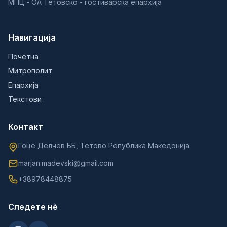
МПЦ - ОА Тетовско - гостиварска епархија
Навигација
Почетна
Митрополит
Епархија
Текстови
Контакт
Гоце Делчев ББ, Тетово Република Македонија
marjan.madevski@gmail.com
+38978448875
Следете нè