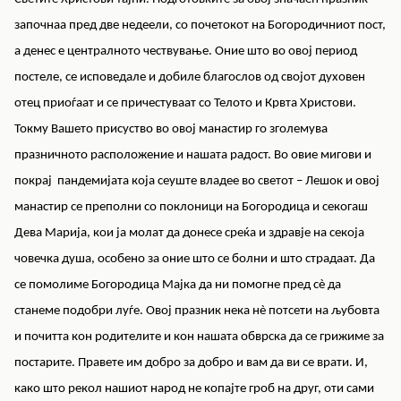
започнаа пред две недеели, со почетокот на Богородичниот пост,
а денес е централното чествување. Оние што во овој период
постеле, се исповедале и добиле благослов од својот духовен
отец приоѓаат и се причестуваат со Телото и Крвта Христови.
Токму Вашето присуство во овој манастир го зголемува
празничното расположение и нашата радост. Во овие мигови и
покрај пандемијата која сеуште владее во светот – Лешок и овој
манастир се преполни со поклоници на Богородица и секогаш
Дева Марија, кои ја молат да донесе среќа и здравје на секоја
човечка душа, особено за оние што се болни и што страдаат. Да
се помолиме Богородица Мајка да ни помогне пред сè да
станеме подобри луѓе. Овој празник нека нè потсети на љубовта
и почитта кон родителите и кон нашата обврска да се грижиме за
постарите. Правете им добро за добро и вам да ви се врати. И,
како што рекол нашиот народ не копајте гроб на друг, оти сами