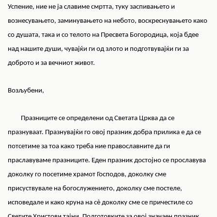
Успение, ние не ја славиме смртта, туку заспивањето и
вознесувањето, заминувањето на небото, воскреснувањето како
со душата, така и со телото на Пресвета Богородица, која бдее
над нашите души, чувајќи ги од злото и подготвувајќи ги за
доброто и за вечниот живот.
Возљубени,
Празниците се определени од Светата Црква да се
празнуваат. Празнувајќи го овој празник добра прилика е да се
потсетиме за тоа како треба ние православните да ги
праславуваме празниците. Еден празник достојно се прославува
доколку го посетиме храмот Господов, доколку сме
присуствувале на богослужението, доколку сме постеле,
исповедале и како круна на сè доколку сме се причестиле со
Светите Христови тајни. Подготовките за овој значаен празник