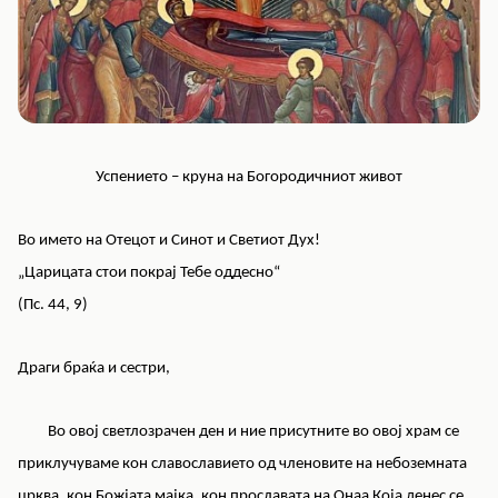
Успението – круна на Богородичниот живот
Во името на Отецот и Синот и Светиот Дух!
„Царицата стои покрај Тебе оддесно“
(Пс. 44, 9)
Драги браќа и сестри,
Во овој светлозрачен ден и ние присутните во овој храм се
приклучуваме кон славославието од членовите на небоземната
црква, кон Божјата мајка, кон прославата на Онаа Која денес се