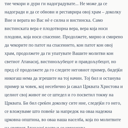
тие чекори и дури ги надоградувате... Не може да се
надогради и да се обнови и реставрира овој храм – доколку
Вие и верата во Вас нè е силна и вистинска. Само
вистинската вера е плодотворна вера, вера која носи
плодови, која носи спасение. Продолжете, мирно и смирено
да чекорите по патот на спасението, кон патот кон овој
храм, продолжете да ги упатувате Вашите молитви кон
светиот Атанасиј, вистинољубецот и правдољубецот, но
пред сè продолжете да го следите неговиот пример, бидејќи
никогаш нема да згрешите на тој начин. Тој бил и останува
пример за човек, кој несебично ја сакал Црквата Христова и
целиот свој живот не се штедел и го посветил токму на
Црквата. Би бил среќен доколку сите ние, следејќи го него,
се вложуваме што повеќе за напредок на оваа надежна
црковна општина, во оваа наша населба, која по молитвите
на светиот Атанасиј расте и се умножува...