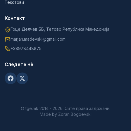
Текстови
Контакт
Гоце Делчев ББ, Тетово Република Македонија
marjan.madevski@gmail.com
+38978448875
Следете нè
© tge.mk 2014 - 2026. Сите права задржани.
Made by Zoran Bogoevski