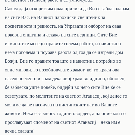
Сакам да ја искористам оваа прилика да Ви се заблагодарам
на сите Вас, на Вашиот парохиски свештеник за
посветеноста и ревноста, на Управата и одборот на оваа
црковна општина и секако на сите верници. Сите Вие
изминатите месеци правите голема работа, и навистина
нема поголема и поубава работа од тоа да се изгради дом
Божји. Вие го правите тоа што е навистина потребно во
овие мигови, го возобновувате храмот, кој го краси ова
населено место и знам дека овој храм во иднина, обновен,
ќе заблеска уште повеќе, бидејќи во него сите Вие ќе се
осветувате, по молитвите на светиот Атанасиј, кој денес го
молиме да ве насочува на вистинскиот пат во Вашите
животи. Нека е за многу години овој ден, а на оние кои го
прославуваат споменот на светиот Атанасиј – нека им е
вечна славата!