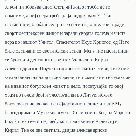
за кои ни зборува апостолот, чиј живот треба да го
помниме, а чија вера треба да ја подржаваме? – Тие
наставници, браќа и сестри се светиите, оние, кои заради
својот беспрекорен живот и заради својата голема и чиста
вера во нашиот Учител, Спасителот Исус Христос, од Него
биле овенчани со светителски венец. Меѓу тие наставници
се броени и денешните светии: Атанасиј и Кирил
Александриски. Поучени од апостолското четиво, сите ние
заедно денес на најдостоен начин ги помниме и се сеќаваме
на нивниот богугоден живот и дело, посетувајќи го овој
храм во голем број и учествувајќи во Литургиското
богослужение, во кое на најдостоинствен начин ние Му
благодариме и Му се молиме на Севишниот Бог, на Мајката
Божја и на светиите, меѓу кои и на светите Атанасиј и
Кирил. Тие се две светила, двајца александриски