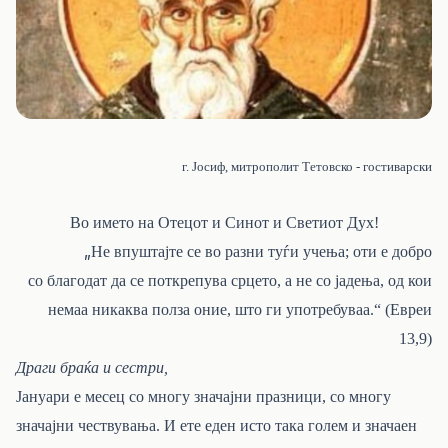
г. Јосиф, митрополит Тетовско - гостиварски
Во името на Отецот и Синот и Светиот Дух!
„
Не впуштајте се во разни туѓи учења; оти е добро
со благодат да се поткрепува срцето, а не со јадења, од кои
немаа никаква полза оние, што ги употребуваа.“ (Евреи
13,9)
Драги браќа и сестри,
Јануари е месец со многу значајни празници, со многу
значајни чествувања. И ете еден исто така голем и значаен