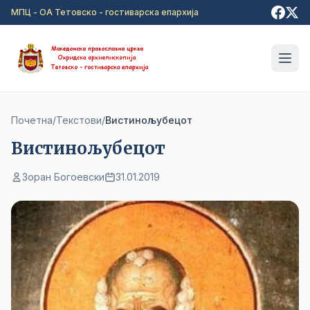
Прејди на главна содржина
МПЦ - ОА Тетовско - гостиварска епархија
Почетна
/
Текстови
/
Вистинољубецот
Вистинољубецот
Зоран Богоевски
31.01.2019