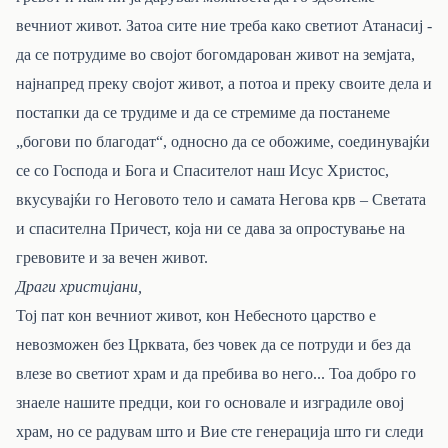
вечниот живот. Затоа сите ние треба како светиот Атанасиј -
да се потрудиме во својот богомдарован живот на земјата,
најнапред преку својот живот, а потоа и преку своите дела и
постапки да се трудиме и да се стремиме да постанеме
„богови по благодат“, односно да се обожиме, соединувајќи
се со Господа и Бога и Спасителот наш Исус Христос,
вкусувајќи го Неговото тело и самата Негова крв – Светата
и спасителна Причест, која ни се дава за опростување на
гревовите и за вечен живот.
Драги христијани,
Тој пат кон вечниот живот, кон Небесното царство е
невозможен без Црквата, без човек да се потруди и без да
влезе во светиот храм и да пребива во него... Тоа добро го
знаеле нашите предци, кои го основале и изградиле овој
храм, но се радувам што и Вие сте генерација што ги следи