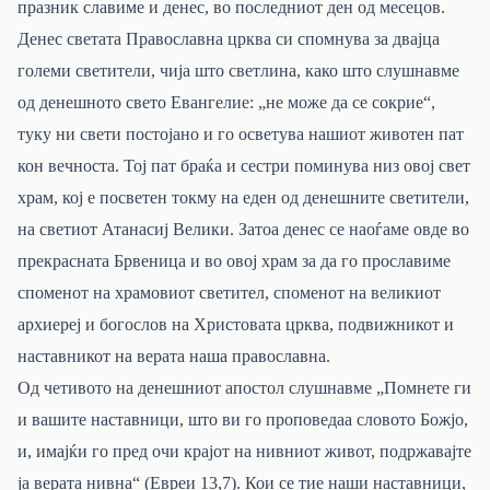
празник славиме и денес, во последниот ден од месецов.
Денес светата Православна црква си спомнува за двајца
големи светители, чија што светлина, како што слушнавме
од денешното свето Евангелие: „не може да се сокрие“,
туку ни свети постојано и го осветува нашиот животен пат
кон вечноста. Тој пат браќа и сестри поминува низ овој свет
храм
, кој е посветен
токму
на еден од денешните светители
,
на светиот Атанасиј Велики. Затоа денес се наоѓаме овде во
прекрасната Брвеница и во овој храм за да го прославиме
споменот на храмовиот светител, споменот на великиот
архиереј и богослов на Христовата црква, подвижникот и
наставникот на верата наша православна.
Од четивото на денешниот апостол слушнавме „Помнете ги
и вашите наставници, што ви го проповедаа словото Божјо,
и, имајќи го пред очи крајот на нивниот живот, подржавајте
ја верата нивна“ (Евреи 13,7). Кои се тие наши наставници,