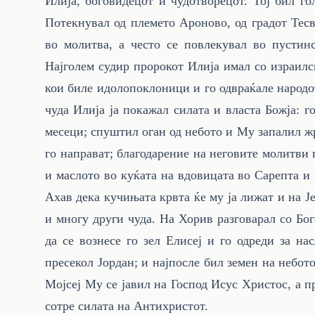
Илија, боговидецот и чудотворецот. Тој бил го
Потекнувал од племето Ароново, од градот Тесв
во молитва, а често се повлекувал во пустин
Најголем судир пророкот Илија имал со израилс
кои биле идолопоклоници и го одвраќале народо
чуда Илија ја покажал силата и власта Божја: 
месеци; спуштил оган од небото и Му запалил жр
го направат; благодарение на неговите молитви
и маслото во куќата на вдовицата во Сарепта и
Ахав дека кучињата крвта ќе му ја лижат и на Је
и многу други чуда. На Хорив разговарал со Бог
да се вознесе го зел Елисеј и го одреди за на
пресекол Јордан; и најпосле бил земен на небот
Мојсеј Му се јавил на Господ Исус Христос, а пр
сотре силата на Антихристот.