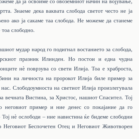
можеме да ја освоиме со овоземниот начин на војување,
ртта. Знаеме дека ваквата слобода светот често не ја
ено ако ја сакаме таа слобода. Не можеме да станеме
 тоа слободно.
нашиот мудар народ го подигнал востанието за слобода,
ерскиот празник Илинден. Но постои и една чудна
донците нè поврзува со свети Илија. Тоа е храброста,
бини на личноста на пророкот Илија биле пример за
е нас. Слободоумноста на светиот Илија произлегувала
 за вечната Вистина, за Христос, нашиот Спасител. Тој
о неговиот пример и ние денес со покајание да го
о Тој нè ослободи – ние навистина ќе бидеме слободни
со Неговиот Беспочетен Отец и Неговиот Животворен