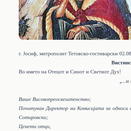
г. Јосиф, митрополит Тетовско-гостиварски
02.0
Вистинс
Во името на Отецот и Синот и Светиот Дух!
...
„
и 
Ваше Високопреосвештенство;
Почитуван Директор на Комисијата за односи со
Сотировски;
Ценети отци,