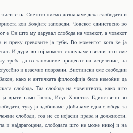
 списите на Светото писмо дознаваме дека слободата и
орноста кон Божјите заповеди. Човекот единствено во
Бог е Он што му дарувал слобода на човекот, а човекот
ва и преку гревовите ја губи. Во моментот кога ќе ја
евот. И дури во тој момент стануваме свесни што сме
ку треба да го започнеме процесот на исцеление, на
еѓусебно и взаемно поврзани.
Вистински сме слободни
 Закон, како и античката философија биле немоќни да
ската слобода. Таа слобода на човештвото, како што
у ја врати само Господ Исус Христос. Единствено во
лободата, туку ја здобиваме. Добиваме една слобода за
 лажни слободи, тоа не се нејасни права и должности.
па и најдрагоцена, слободата што не може никој и на