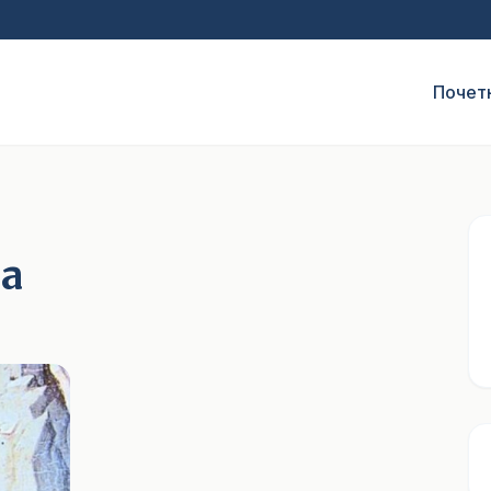
Почет
а