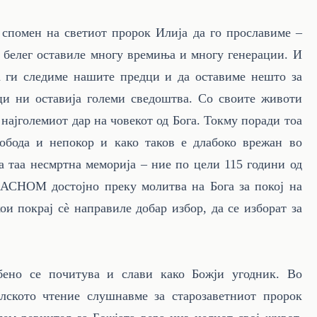
спомен на светиот пророк Илија да го прославиме –
ој белег оставиле многу времиња и многу генерации. И
да ги следиме нашите предци и да оставиме нешто за
и ни оставија големи сведоштва. Со своите животи
 најголемиот дар на човекот од Бога. Токму поради тоа
обода и непокор и како таков е длабоко врежан во
а таа несмртна меморија – ние по цели 115 години од
 АСНОМ достојно преку молитва на Бога за покој на
и покрај сè направиле добар избор, да се изборат за
бено се почитува и слави како Божји угодник. Во
лското чтение слушнавме за старозаветниот пророк