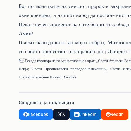
Бог по молитвите на светиот пророк и закрилни
овие времиња, а нашиот народ да постане вистин
Нека е вечен споменот на сите борци за слобода
Амин!
Голема благодарност до мојот собрат, Митропол
со своето присуство го направија овој Илинден 
1

Беседа изговорена во манастирскиот храм „Свети Атанасиј Вел
Илија; Свети Пречистански преподобномаченици; Свети Илиј
Свештеномаченик Николај Хашех
).
Споделете ја страницата
Facebook
X
LinkedIn
Reddit