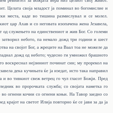
лем ревнител за Божјата вера низ целиот свој живот.
ит. Целата своја младост ја поминал во богомислие и
ски места, каде во тишина размислувал и се молел.
киот цар Ахав и со неговата изопачена жена Језавела,
т од служењето на единствениот и жив Бог. Со големи
го затворил небото, па немало дожд три години и шест
тва на својот Бог, а жреците на Ваал тоа не можеле да
 паднал дожд од небото; чудесно ги умножил брашното
 го воскреснал нејзиниот починат син; му прорекол на
завела дека кучињата ќе ја изедат, исто така направил
а и во тивкиот свеж ветрец го чул гласот Божји. Пред
следник во пророчката служба; со својата наметка го
о во огнени кочии со огнени коњи. На Тавор заедно со
ед крајот на светот Илија повторно ќе се јави за да ја