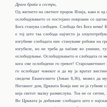
Драги браќа и сестри,
Од житието на светиот пророк Илија, како и од
ослободувањето се постојано поврзани со одгов
Бога станува слободен. Слобода без Бога нема! 
е тој што таа слобода најчесто ја злоупотребу
изгубиме слободата ние стануваме робови на гр
изгубиле, но не треба да паѓаме во униние, ту
ослободување. Ослободувањето и слободата се м
кога сме ослободени го гревот! Старозаветниот
го ослободат човекот и да му ја вратат вистин
сведочи Евангелието (Јован 8,36), можел да м
Неговиот дом, Црквата Божја ние не ја губиме с
која светот малку размислува. Тоа не се ситни,
Во Црквата ја добиваме слободата што е најска