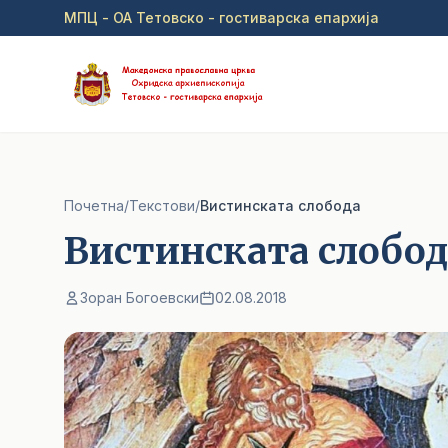
Прејди на главна содржина
МПЦ - ОА Тетовско - гостиварска епархија
Почетна
/
Текстови
/
Вистинската слобода
Вистинската слобод
Зоран Богоевски
02.08.2018