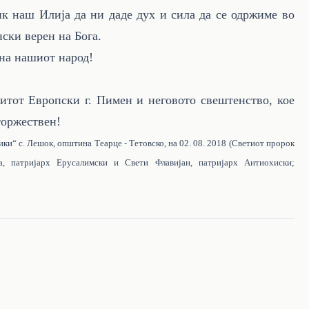
к наш Илија да ни даде дух и сила да се одржиме во
ски верен на Бога.
 на нашиот народ!
итот Европски г. Пимен и неговото свештенство, кое
торжествен!
ики“ с. Лешок, општина Теарце - Тетовско, на
0
2. 08. 2018
(Светиот пророк
а, патријарх Ерусалимски и Свети Флавијан, патријарх Антиохиски;