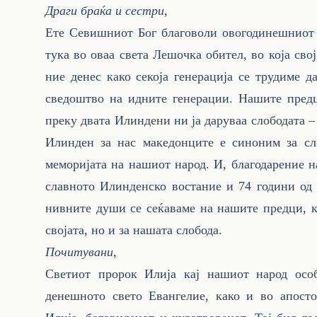
Драги браќа и сестри,
Ете Севишниот Бог благоволи овогодинешниот 
тука во оваа света Лешочка обител, во која св
ние денес како секоја генерација се трудиме 
сведоштво на идните генерации. Нашите предц
преку двата Илиндени ни ја даруваа слободата –
Илинден за нас македонците е синоним за сл
меморијата на нашиот народ. И, благодарение н
славното Илинденско востание и 74 години од
нивните души се сеќаваме на нашите предци, ко
својата, но и за нашата слобода.
Почитувани,
Светиот пророк Илија кај нашиот народ осо
денешното свето Евангелие, како и во апосто