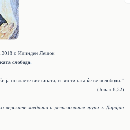
8.2018
г. Илинден Лешок
ката слобода
1
ќе ја познаете вистината, и вистината ќе ве ослободи.“
(Јован 8,32)
 верските заедници и религиозните групи г. Даријан