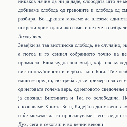
никаков начин да ни ја даде, слободата што не 
добиваме слобода од гревовите и слобода од см
разбира. Во Црквата можеме да влеземе единств
искрени христијани ако самите не сме го избрале
Возљубени,
Знаејќи за таа вистинска слобода, не случајно, 
а потоа и го свикал собранието точно на в
промисла. Една чудна аналогија, која нас маке
вистинољубивоста и вербата кон Бога. Тие осо
нашите предци, но треба да се пример и за сит
од неговата голема вера, од неговото сведочење
ја спознал Вистината и Таа го ослободила. П
спознаваме Христа Бога, бидејќи единствено ак
и ќе можеме да го прославуваме Него заедно 
Дух, сега и секогаш и во вечни векови!