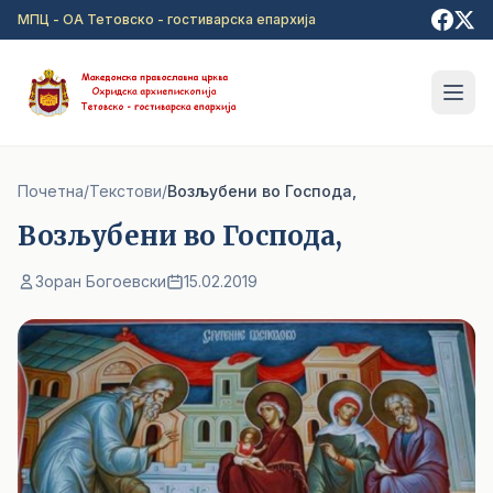
Прејди на главна содржина
МПЦ - ОА Тетовско - гостиварска епархија
Почетна
/
Текстови
/
Возљубени во Господа,
Возљубени во Господа,
Зоран Богоевски
15.02.2019