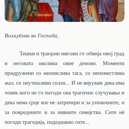
Возљубени во Господа,
Тешки и траорни мигови го обвија овој град
и неговата околина овие денови. Моменти
придружени со неопислива тага, со непоместлива
жал, со неутешливи солзи... И не верувам дека има
човек кого не го погоди ова трагично случување и
дека нема срце кое не затрепери и за упокоените, и
за повредените и за нивните семејства. Сите нѐ
погоди трагедија, подеднакво сите...