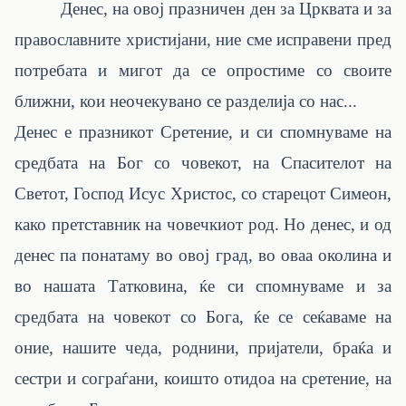
Денес, на овој празничен ден за Црквата и за
православните христијани, ние сме исправени пред
потребата и мигот да се опростиме со своите
ближни, кои неочекувано се разделија со нас...
Денес е празникот Сретение, и си спомнуваме на
средбата на Бог со човекот, на Спасителот на
Светот, Господ Исус Христос, со старецот Симеон,
како претставник на човечкиот род. Но денес, и од
денес па понатаму во овој град, во оваа околина и
во нашата Татковина, ќе си спомнуваме и за
средбата на човекот со Бога, ќе се сеќаваме на
оние, нашите чеда, роднини, пријатели, браќа и
сестри и сограѓани, коишто отидоа на сретение, на