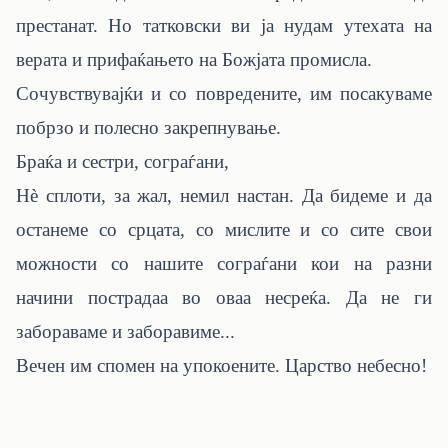
престанат. Но татковски ви ја нудам утехата на
верата и прифаќањето на Божјата промисла.
Сочувствувајќи и со повредените, им посакуваме
побрзо и полесно закрепнување.
Браќа и сестри, сограѓани,
Нѐ сплоти, за жал, немил настан. Да бидеме и да
останеме со срцата, со мислите и со сите свои
можности со нашите сограѓани кои на разни
начини пострадаа во оваа несреќа. Да не ги
забораваме и заборавиме...
Вечен им спомен на упокоените. Царство небесно!