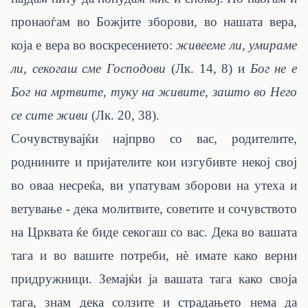
пронаоѓам во Божјите зборови, во нашата вера,
која е вера во воскресението:
живееме ли, умираме
ли, секогаш сме Господови
(Лк. 14, 8) и
Бог не е
Бог на мртвите, туку на живите, зашто во Него
се сите живи
(Лк. 20, 38).
Сочувствувајќи најпрво со вас, родителите,
роднините и пријателите кои изгубивте некој свој
во оваа несреќа, ви упатувам зборови на утеха и
ветување - дека молитвите, советите и сочувството
на Црквата ќе биде секогаш со вас. Дека во вашата
тага и во вашите потреби, нѐ имате како верни
придружници. Земајќи ја вашата тага како своја
тага, знам дека солзите и страдањето нема да