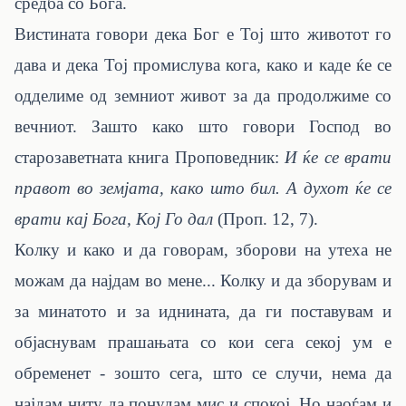
средба со Бога.
Вистината говори дека Бог е Тој што животот го
дава и дека Тој промислува кога, како и каде ќе се
одделиме од земниот живот за да продолжиме со
вечниот. Зашто како што говори Господ во
старозаветната книга Проповедник:
И ќе се врати
правот во земјата, како што бил. А духот ќе се
врати кај Бога, Кој Го дал
(Проп. 12, 7).
Колку и како и да говорам, зборови на утеха не
можам да најдам во мене... Колку и да зборувам и
за минатото и за иднината, да ги поставувам и
објаснувам прашањата со кои сега секој ум е
обременет - зошто сега, што се случи, нема да
најдам ниту да понудам мис и спокој. Но наоѓам и