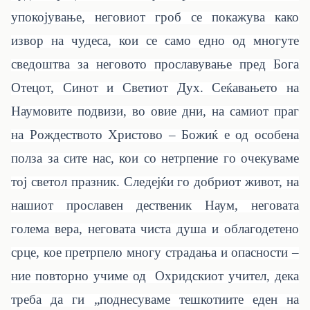
упокојување, неговиот гроб се покажува како
извор на чудеса, кои се само едно од многуте
сведоштва за неговото прославување пред Бога
Отецот, Синот и Светиот Дух. Сеќавањето на
Наумовите подвизи, во овие дни, на самиот праг
на Рождеството Христово – Божиќ е од особена
полза за сите нас, кои со нетрпение го очекуваме
тој светол празник. Следејќи го добриот живот, на
нашиот прославен дественик Наум, неговата
голема вера, неговата чиста душа и облагодетено
срце, кое претрпело многу страдања и опасности –
ние повторно учиме од Охридскиот учител, дека
треба да ги „поднесуваме тешкотиите еден на