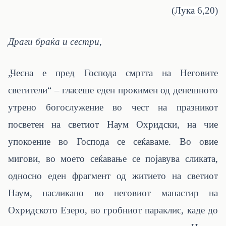
(Лука 6,20)
Драги браќа и сестри,
„Чесна е пред Господа смртта на Неговите
светители“ – гласеше еден прокимен од денешното
утрено богослужение во чест на празникот
посветен на светиот Наум Охридски, на чие
упокоение во Господа се сеќаваме. Во овие
мигови, во моето сеќавање се појавува сликата,
односно еден фрагмент од житието на светиот
Наум, насликано во неговиот манастир на
Охридското Езеро, во гробниот параклис, каде до