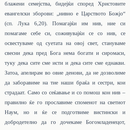
блажени семејства, бидејќи според Христовите
евангелски зборови: „нивно е Царството Божјо“
(сп. Лука 6,20). Помагајќи им нив, ние си
помагаме себе си, соживувајќи се со нив, се
освестуваме од суетата на овој свет, стануваме
свесни дека пред Бога нема богати и сиромаси,
туку дека сите сме исти и дека сите сме еднакви.
Затоа, апелирам во овие денови, да не дозволиме
да заборавиме на тие наши браќа и сестри, кои
страдаат. Само со сеќавање и со помош кон нив –
правилно ќе го прославиме споменот на светиот
Наум, но и ќе се подготвиме вистински и
добродетелно да го дочекаме Богомладенецот
,