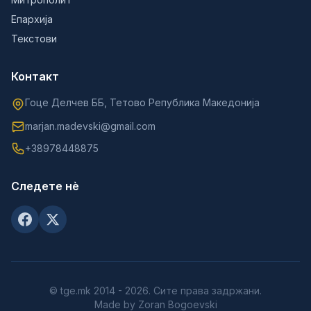
Епархија
Текстови
Контакт
Гоце Делчев ББ, Тетово Република Македонија
marjan.madevski@gmail.com
+38978448875
Следете нè
© tge.mk 2014 - 2026. Сите права задржани.
Made by Zoran Bogoevski