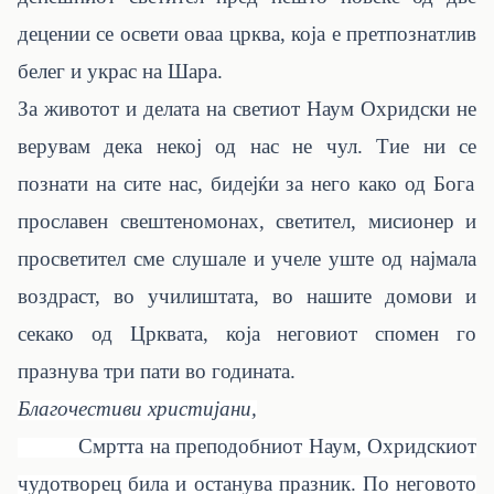
децении се освети оваа црква, која е претпознатлив
белег и украс на Шара.
За животот и делата на светиот Наум Охридски не
верувам дека некој од нас не чул. Т
ие
ни с
e
познати на сите нас, бидејќи за него како од Бога
прославен свештеномонах, светител, мисионер и
просветител сме слушале и учеле уште од најмала
воздраст, во училиштата, во нашите домови и
секако од Црквата, која неговиот спомен го
празнува три пати во годината.
Благочестиви христијани,
Смртта на преподобниот Наум, Охридскиот
чудотворец била и останува празник. По неговото