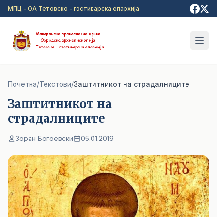
Прејди на главна содржина
МПЦ - ОА Тетовско - гостиварска епархија
Почетна
/
Текстови
/
Заштитникот на страдалниците
Заштитникот на
страдалниците
Зоран Богоевски
05.01.2019