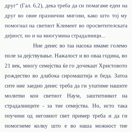
друг“ (Гал. 6,2), дека треба да си помагаме еден на
друг во овие празнични мигови, како што тој му
помогнал на светиот Климент во просветителската
дејност, но и на многумина страдалници...
Ние денес во таа насока имаме големо
поле за дејствување. Нажалост и во оваа година, во
21 век, многу семејства ќе го дочекаат Христовото
рождество во длабока сиромаштија и беда. Затоа
сите ние заедно денес треба да ги упатиме нашите
молитви кон светиот Наум, заштитникот на
страдалниците - за тие семејства. Но, исто така
поучени од неговиот свет пример треба и да ги
помогнеме колку што е во наша можност тие