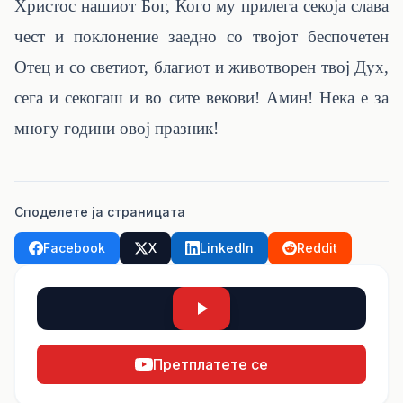
Христос нашиот Бог, Кого му прилега секоја слава
чест и поклонение заедно со твојот беспочетен
Отец и со светиот, благиот и животворен твој Дух,
сега и секогаш и во сите векови! Амин! Нека е за
многу години овој празник!
Споделете ја страницата
Facebook
X
LinkedIn
Reddit
Претплатете се