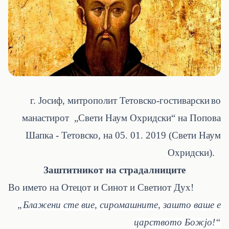
г. Јосиф, митрополит Тетовско-гостиварски
во
манастирот „Свети Наум Охридски“ на Попова
Шапка - Тетовско, на 05. 01. 2019 (Свети Наум
Охридски).
Заштитникот на страдалниците
Во името на Отецот и Синот и Светиот Дух!
„Блажени сте вие, сиромашните, зашто ваше е
царството Божјо!“