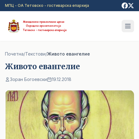
Прејди на главна содржина
МПЦ - ОА Тетовско - гостиварска епархија
Почетна
/
Текстови
/
Живото евангелие
Живото евангелие
Зоран Богоевски
19.12.2018