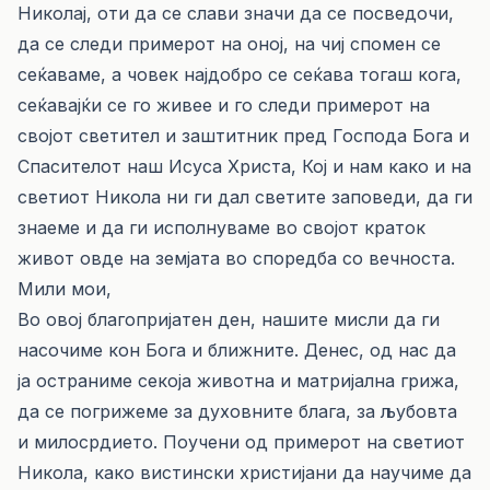
Николај, оти да се слави значи да се посведочи,
да се следи примерот на оној, на чиј спомен се
сеќаваме, а човек најдобро се сеќава тогаш кога,
сеќавајќи се го живее и го следи примерот на
својот светител и заштитник пред Господа Бога и
Спасителот наш Исуса Христа, Кој и нам како и на
светиот Никола ни ги дал светите заповеди, да ги
знаеме и да ги исполнуваме во својот краток
живот овде на земјата во споредба со вечноста.
Мили мои,
Во овој благопријатен ден, нашите мисли да ги
насочиме кон Бога и ближните. Денес, од нас да
ја остраниме секоја животна и матријална грижа,
да се погрижеме за духовните блага, за љубовта
и милосрдието. Поучени од примерот на светиот
Никола, како вистински христијани да научиме да