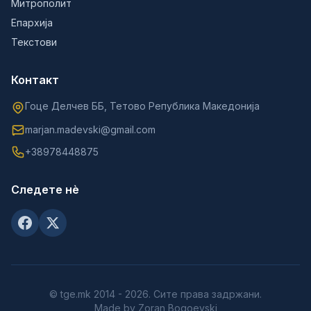
Митрополит
Епархија
Текстови
Контакт
Гоце Делчев ББ, Тетово Република Македонија
marjan.madevski@gmail.com
+38978448875
Следете нè
© tge.mk 2014 - 2026. Сите права задржани.
Made by Zoran Bogoevski