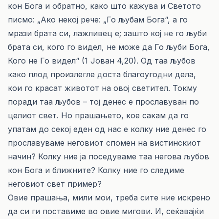
кон Бога и обратно, како што кажува и Светото
писмо: „Ако некој рече: „Го љубам Бога“, а го
мрази брата си, лажливец е; зашто кој не го љуби
брата си, кого го видел, не може да Го љуби Бога,
Кого не Го видел“ (1 Јован 4,20). Од таа љубов
како плод произлегле доста благоугодни дела,
кои го красат животот на овој светител. Токму
поради таа љубов – тој денес е прославуван по
целиот свет. Но прашањето, кое сакам да го
упатам до секој еден од нас е колку ние денес го
прославуваме неговиот спомен на вистинскиот
начин? Колку ние ја поседуваме таа негова љубов
кон Бога и ближните? Колку ние го следиме
неговиот свет пример?
Овие прашања, мили мои, треба сите ние искрено
да си ги поставиме во овие мигови. И, сеќавајќи