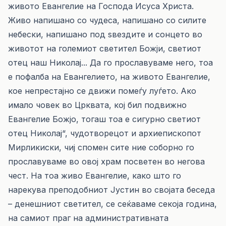
живото Евангелие на Господа Исуса Христа.
Живо напишано со чудеса, напишано со силите
небески, напишано под ѕвездите и сонцето во
животот на големиот светител Божји, светиот
отец наш Николај... Да го прославуваме него, тоа
е пофалба на Евангелието, на живото Евангелие,
кое непрестајно се движи помеѓу луѓето. Ако
имало човек во Црквата, кој бил подвижно
Евангелие Божјо, тогаш тоа е сигурно светиот
отец Николај“, чудотворецот и архиепископот
Мирликиски, чиј спомен сите ние соборно го
прославуваме во овој храм посветен во негова
чест. На тоа живо Евангелие, како што го
нарекува преподобниот Јустин во својата беседа
– денешниот светител, се сеќаваме секоја година,
на самиот праг на административната