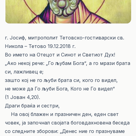
г. Јосиф, митрополит Тетовско-гостиварски св.
Никола – Тетово 19.12.2018 г.
Во името на Отецот и Синот и Светиот Дух!
„Ако некој рече: „Го љубам Бога“, а го мрази брата
си, лажливец е;
зашто кој не го љуби брата си, кого го видел,
не може да Го љуби Бога, Кого не Го видел“
(1 Јован 4,20).
Драги браќа и сестри,
На овој блажен и празничен ден, еден свет
човек, ја започнал својата боговдахновена беседа
со следните зборови: „Денес ние го празнуваме