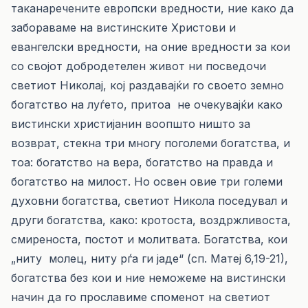
таканаречените европски вредности, ние како да
забораваме на вистинските Христови и
евангелски вредности, на оние вредности за кои
со својот добродетелен живот ни посведочи
светиот Николај, кој раздавајќи го своето земно
богатство на луѓето, притоа не очекувајќи како
вистински христијанин воопшто ништо за
возврат, стекна три многу поголеми богатства, и
тоа: богатство на вера, богатство на правда и
богатство на милост. Но освен овие три големи
духовни богатства, светиот Никола поседувал и
други богатства, како: кротоста, воздржливоста,
смиреноста, постот и молитвата. Богатства, кои
„ниту молец, ниту рѓа ги јаде“ (сп. Матеј 6,19-21),
богатства без кои и ние неможеме на вистински
начин да го прославиме споменот на светиот