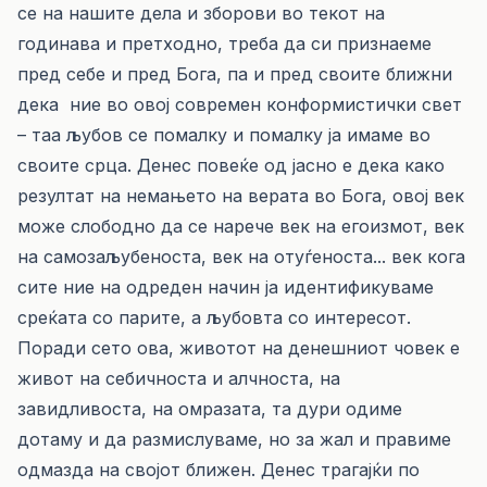
се на нашите дела и зборови во текот на
годинава и претходно, треба да си признаеме
пред себе и пред Бога, па и пред своите ближни
дека ние во овој современ конформистички свет
– таа љубов се помалку и помалку ја имаме во
своите срца. Денес повеќе од јасно е дека како
резултат на немањето на верата во Бога, овој век
може слободно да се нарече век на егоизмот, век
на самозаљубеноста, век на отуѓеноста... век кога
сите ние на одреден начин ја идентификуваме
среќата со парите, а љубовта со интересот.
Поради сето ова, животот на денешниот човек е
живот на себичноста и алчноста, на
завидливоста, на омразата, та дури одиме
дотаму и да размислуваме, но за жал и правиме
одмазда на својот ближен. Денес трагајќи по