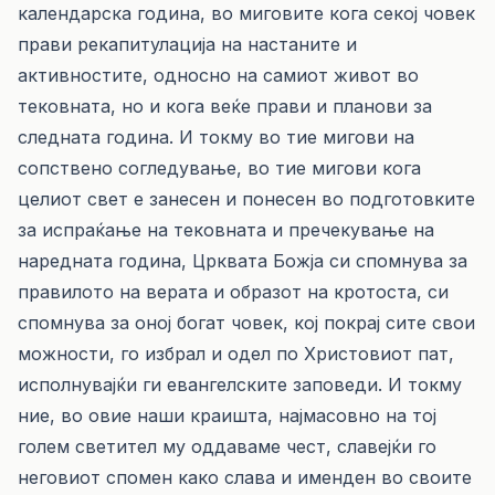
календарска година, во миговите кога секој човек
прави рекапитулација на настаните и
активностите, односно на самиот живот во
тековната, но и кога веќе прави и планови за
следната година. И токму во тие мигови на
сопствено согледување, во тие мигови кога
целиот свет е занесен и понесен во подготовките
за испраќање на тековната и пречекување на
наредната година, Црквата Божја си спомнува за
правилото на верата и образот на кротоста, си
спомнува за оној богат човек, кој покрај сите свои
можности, го избрал и одел по Христовиот пат,
исполнувајќи ги евангелските заповеди. И токму
ние, во овие наши краишта, најмасовно на тој
голем светител му оддаваме чест, славејќи го
неговиот спомен како слава и именден во своите