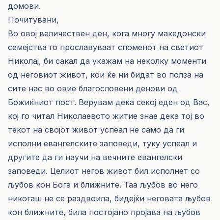
домови.
Почитувани,
Во овој величествен ден, кога многу македонски
семејства го прославуваат споменот на светиот
Николај, би сакал да укажам на неколку моменти
од неговиот живот, кои ќе ни бидат во полза на
сите нас во овие благословени денови од
Божиќниот пост. Верувам дека секој еден од Вас,
кој го читал Николаевото житие знае дека тој во
текот на својот живот успеал не само да ги
исполни евангелските заповеди, туку успеал и
другите да ги научи на вечните евангелски
заповеди. Целиот негов живот бил исполнет со
љубов кон Бога и ближните. Таа љубов во него
никогаш не се раздвоила, бидејќи неговата љубов
кон ближните, била постојано пројава на љубов