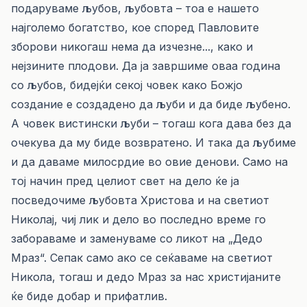
подаруваме љубов, љубовта – тоа е нашето
најголемо богатство, кое според Павловите
зборови никогаш нема да изчезне..., како и
нејзините плодови. Да ја завршиме оваа година
со љубов, бидејќи секој човек како Божјо
создание е создадено да љуби и да биде љубено.
А човек вистински љуби – тогаш кога дава без да
очекува да му биде возвратено. И така да љубиме
и да даваме милосрдие во овие денови. Само на
тој начин пред целиот свет на дело ќе ја
посведочиме љубовта Христова и на светиот
Николај, чиј лик и дело во последно време го
забораваме и заменуваме со ликот на „Дедо
Мраз“. Сепак само ако се сеќаваме на светиот
Никола, тогаш и дедо Мраз за нас христијаните
ќе биде добар и прифатлив.