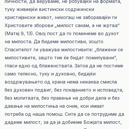
личности, да веруваме, не робувајќи на формата,
туку живеејќи вистински содржински
христијански живот, никогаш не заборавајќи ги
Христовите зборови „милост сакам, а не жртва“
(Матеј 9, 13). Овој пост да го поминеме во духот
на милоста. Да бидеме милостиви, зошто
Спасителот ги уважува милостивите: „блажени се
милостивите, зашто тие ќе бидат помилувани“,
гласи едно од блаженствата. Затоа да не постиме
само телесно, туку и духовно, бидејќи
воздржувањето од храна нема никаква смисла
без духовен подвиг, без покајанието и исповедта,
без молитвата, без правење на добри дела и без
давање на милостиња на оние, кои имаат
потреба од наша помош. Сите да се потрудиме да
дадеме милост, за да ја добиеме Божјата милост,