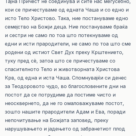
Тајна Причест нè соединува и сите нас меѓусебно,
кои се причестуваме од едната Чаша и со едно и
исто Тело Христово. Така, ние постануваме едно
семејство на Божји деца. Ние постануваме браќа
и сестри не само по тоа што потекнуваме од
едни и исти прародители, не само по тоа што сме
родени од истиот Свет Дух преку Крштението,
туку пред сè, затоа што се причестуваме со
спасителното Тело и животворната Христова
Крв, од една и иста Чаша. Спомнувајќи си денес
за Теодоровото чудо, во благословените дни на
постот да се потрудиме да постиме чисто и
неосквернето, да не го омаловажуваме постот,
зошто нашите прародители Адам и Ева, поради
непочитување на Божјата заповед, преку
нарушувањето и јадењето од забранетиот плод