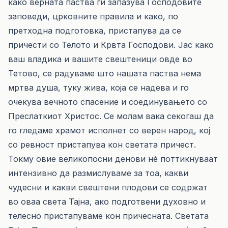
како верната паства ги запазува Господовите
заповеди, црковните правила и како, по
претходна подготовка, пристапува да се
причести со Телото и Крвта Господови. Јас како
ваш владика и вашите свештеници овде во
Тетово, се радуваме што нашата паства нема
мртва душа, туку жива, која се надева и го
очекува вечното спасение и соединувањето со
Преслаткиот Христос. Се молам вака секогаш да
го гледаме храмот исполнет со верен народ, кој
со ревност пристапува кон светата причест.
Токму овие великопосни денови нè поттикнуваат
интензивно да размислуваме за тоа, какви
чудесни и какви свештени плодови се содржат
во оваа света Тајна, ако подготвени духовно и
телесно пристапуваме кон причесната. Светата