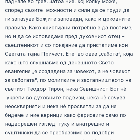
паднале во грев. Затоа ние, кој колку може,
според своите можности и сили да се труди да
ги запазува Божјите заповеди, како и црковните
правила. Како христијани потребно е да постиме,
но и да се исповедаме пред духовниот отец –
свештеникот и со покајание да пристапиме кон
Светата тајна Причест. Ете, во оваа „сабота“, која
како што слушнавме од денешното Свето
евангелие „е создадена за човекот, а не човекот
за саботата“, по молитвите и застапништвото на
светиот Теодор Тирон, нека Севишниот Бог нѐ
укрепи во духовните подвизи, нека нѐ сочува
неосквернети и нека нѐ просветли за да не
бидеме и ние верници како фарисеите само по
надворешен изглед, туку и внатрешно и
суштински да се преобразиме во подобри