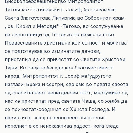
Високопреосвештенство Митрополитот
Тетовско-гостиварски г. Јосиф, богослужеше
Света Златоустова Литургија во Соборниот храм
,,св. Кирил и Методиј" -Тетово, во сослужување
на свештеници од Тетовското намесништво.
Православните христијани кои со пост и молитва
се подготвуваа во изминатите денови,
пристапија да се причестат со Светите Христови
Тајни. Во својата беседа кон благочестивиот
народ, Митрополитот г. Јосиф меѓудругото
нагласи: Браќа и сестри, еве сме во првата сабота
од спасителниот велигденски пост, многумина од
нас ќе пристапат пред светата Чаша, со желба да
се причестат-соединат со Христа Господа. И
навистина, секој православен свештеник
исполнет е со неискажлива радост, кога гледа