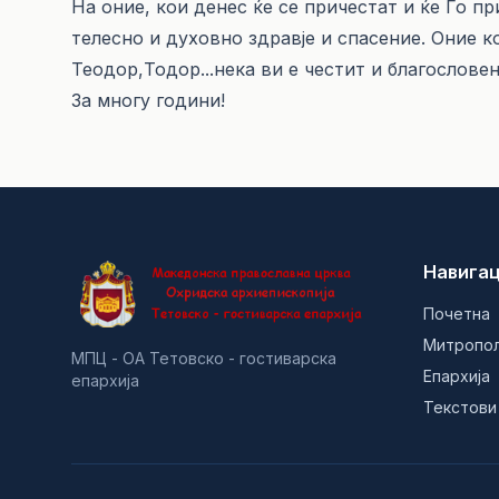
На оние, кои денес ќе се причестат и ќе Го п
телесно и духовно здравје и спасение. Оние 
Теодор,Тодор...нека ви е честит и благословен
За многу години!
Навигац
Почетна
Митропо
МПЦ - ОА Тетовско - гостиварска
Епархија
епархија
Текстови