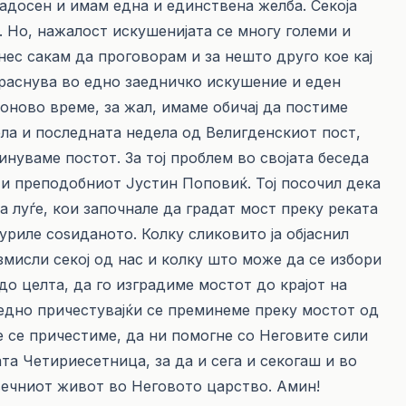
радосен и имам една и единствена желба. Секоја
. Но, нажалост искушенијата се многу големи и
нес сакам да проговорам и за нешто друго кое кај
ераснува во едно заедничко искушение и еден
оново време, за жал, имаме обичај да постиме
ла и последната недела од Велигденскиот пост,
нуваме постот. За тој проблем во својата беседа
 и преподобниот Јустин Поповиќ. Тој посочил дека
а луѓе, кои започнале да градат мост преку реката
туриле соѕиданото. Колку сликовито ја објаснил
змисли секој од нас и колку што може да се избори
до целта, да го изградиме мостот до крајот на
аедно причестувајќи се преминеме преку мостот од
е се причестиме, да ни помогне со Неговите сили
та Четириесетница, за да и сега и секогаш и во
вечниот живот во Неговото царство. Амин!