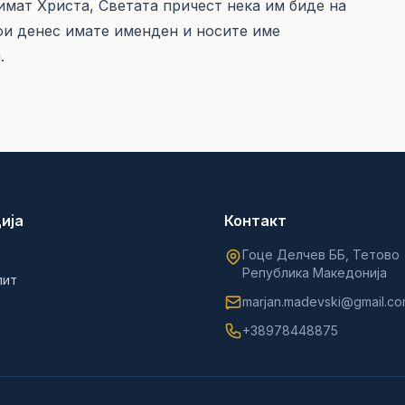
римат Христа, Светата причест нека им биде на
кои денес имате именден и носите име
.
ија
Контакт
Гоце Делчев ББ, Тетово
Република Македонија
лит
marjan.madevski@gmail.c
+38978448875