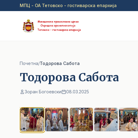
Прејди на главна содржина
МПЦ - ОА Тетовско - гостиварска епархија
Почетна
/
Тодорова Сабота
Тодорова Сабота
Зоран Богоевски
08.03.2025