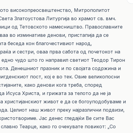
овото високопреосвештенство, Митрополитот
вета Златоустова Литургија во храмот св. вмч.
ници од Тетовското намесништво. Православните
ваа во изминативе денови, пристапија да се
ата беседа кон благочестивиот народ,
раќа и сестри, оваа прва сабота од почетокот на
а едно чудо што го направил светиот Теодор Тирон
бота. Денешниот празник и по својата содржина и
игденскиот пост, кој е во тек. Овие великопосни
тијаните, како денови кога треба, според
а Исуса Христа, и грижата за телото да не ја
 на христијанскиот живот е да се богоуподобуваме и
ода. Целиот наш живот преку најразлични подвизи,
охристотвориме. Јас денес гледајќи Ве сите Вас
 славно Теарце, како го очекувате повикот: „Со