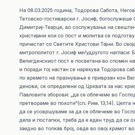
На 08.03.2025 година, Тодорова Сабота, Нег
Тетовско-гостиварски г. Јосиф, богослужеше С
Димитриј-Теарце, во сослужување на свеште
христијани кои со пост и молитва се подготву
причестат со Светите Христови Тајни. Во свој
митрополитот г. Јосиф меѓудругото нагласи: Б
Велигденскиот пост е посветена во спомен н
и поради тој настан се нарекува Тодорова са
по времето на празнување е приврзан кон Вел
денови, се определени од Црквата за нас хрис
Павловите зборови: „да се облечеме во Господ
претвораме во похоти“(сп. Рим. 13,14). Целта
да се усовршуваме за да се облечеме во Госп
дела и постапки, треба да е еден труд да се 
заедно во толкав број, овде во овој храмот во