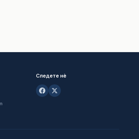
Следете нè
om