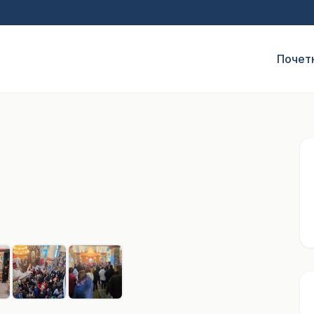
Почет
1
/ 7