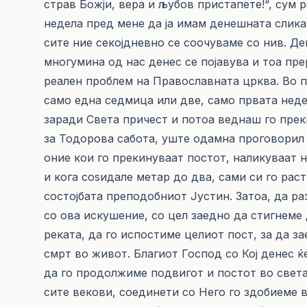
страв Божји, вера и љубов пристапете!“, сум 
недела пред мене да ја имам денешната слика
сите ние секојдневно се соочуваме со нив. Де
многумина од нас денес се појавува и тоа пр
реален проблем на Православната црква. Во п
само една седмица или две, само првата неде
заради Света причест и потоа веднаш го преки
за Тодорова сабота, уште одамна проговорил
оние кои го прекинуваат постот, наликуваат н
и кога соѕидале метар до два, сами си го рас
состојбата преподобниот Јустин. Затоа, да ра
со ова искушение, со цел заедно да стигнеме 
реката, да го испостиме целиот пост, за да з
смрт во живот. Благиот Господ со Кој денес ќ
да го продолжиме подвигот и постот во света
сите векови, соединети со Него го здобиеме 