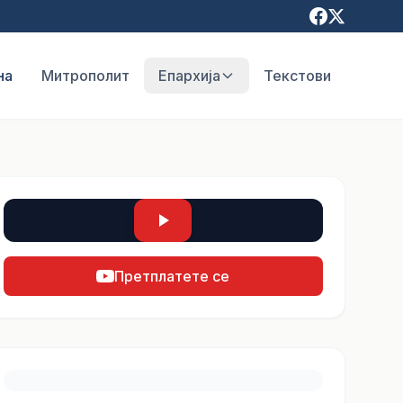
на
Митрополит
Епархија
Текстови
Претплатете се