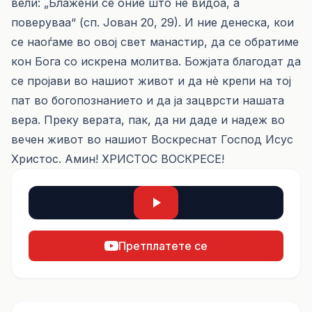
вели: „Блажени се оние што не видоа, а
поверуваа“ (сп. Јован 20, 29). И ние денеска, кои
се наоѓаме во овој свет манастир, да се обратиме
кон Бога со искрена молитва. Божјата благодат да
се пројави во нашиот живот и да нè крепи на тој
пат во богопознанието и да ја зацврсти нашата
вера. Преку верата, пак, да ни даде и надеж во
вечен живот во нашиот Воскреснат Господ Исус
Христос. Амин! ХРИСТОС ВОСКРЕСЕ!
Претплатете се