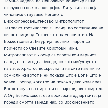
Томина недела, во Лешочкиот манастир беше
отслужена света архиерејска Литургија, на која
чиноначалствуваше Неговото
Високопреосвештенство Митрополитот
Тетовско-гостиварски г. Јосиф, во сослужение на
свештеници од Тетовското намесништво. На
Божествената Литургија, верниот народ се
причести со Светите Христови Тајни.
Митрополитот г. Јосиф се обрати кон верниот
народ со пригодна беседа, на која меѓудругото
нагласи: Христос воскресна! и на сите нам ни го
осмисли животот и ни покажа што е Бог и што е
човек. Господ Христос ни покажа дека човек без
Бог останува во смрт, сиот е мртов, сиот смртен.
А Он, Богочовекот, еве воскресна од мртвите, ја
победи смртта заради нас, со Воскресението