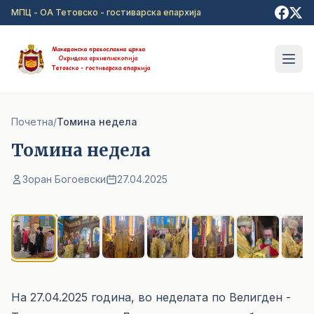
Прејди на главна содржина
МПЦ - ОА Тетовско - гостиварска епархија
Почетна
/
Томина недела
Томина недела
Зоран Богоевски
27.04.2025
1
/ 8
На 27.04.2025 година, во неделата по Велигден -