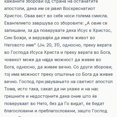
кажаните зборови од страна на останатите
апостоли, дека им се јавил Воскреснатиот
Христос. Оваа вест во себе носи голема смисла.
Евангелието завршува со зборовите: „А овие се
запишани, за да поверувате дека Исус е Христос,
Син Божји, и верувајќи да имате живот во
Неговото име" (Јн. 20, 31), односно, преку верата
во Господа Исуса Христа и преку верата во Бога,
човекот може да најде можност да живее во
Бога, односно, да живее вечно. Со други зборови,
тој има можност преку општење со Бога да живее
вечно. Господ при јавувањето на светиот апостол
Тома, исто така, сакал да ни укаже и на нас
грешните и недостојните дека оние што ќе
поверуваат во Него, без да Го видат, ќе бидат
благословени и преблагословени, зашто Господ