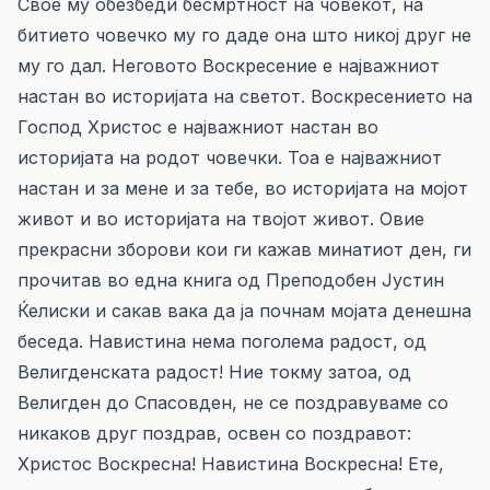
Свое му обезбеди бесмртност на човекот, на
битието човечко му го даде она што никој друг не
му го дал. Неговото Воскресение е најважниот
настан во историјата на светот. Воскресението на
Господ Христос е најважниот настан во
историјата на родот човечки. Тоа е најважниот
настан и за мене и за тебе, во историјата на мојот
живот и во историјата на твојот живот. Овие
прекрасни зборови кои ги кажав минатиот ден, ги
прочитав во една книга од Преподобен Јустин
Ќелиски и сакав вака да ја почнам мојата денешна
беседа. Навистина нема поголема радост, од
Велигденската радост! Ние токму затоа, од
Велигден до Спасовден, не се поздравуваме со
никаков друг поздрав, освен со поздравот:
Христос Воскресна! Навистина Воскресна! Ете,