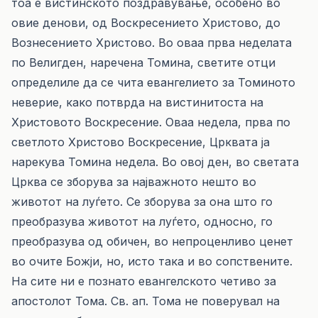
тоа е вистинското поздравување, особено во
овие денови, од Воскресението Христово, до
Вознесението Христово. Во оваа прва неделата
по Велигден, наречена Томина, светите отци
определиле да се чита евангелието за Томиното
неверие, како потврда на вистинитоста на
Христовото Воскресение. Оваа недела, прва по
светлото Христово Воскресение, Црквата ја
нарекува Томина недела. Во овој ден, во светата
Црква се зборува за најважното нешто во
животот на луѓето. Се зборува за она што го
преобразува животот на луѓето, односно, го
преобразува од обичен, во непроценливо ценет
во очите Божји, но, исто така и во сопствените.
На сите ни е познато евангелското четиво за
апостолот Тома. Св. ап. Тома не поверувал на