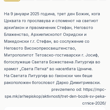
На 9 јануари 2025 година, трет ден Божик, кога
Црквата го прославува и споменот на светиот
архиѓакон и првомаченик Стефан, Неговото
Блаженство, Архиепископот Охридски и
Македонски г.г. Стефан, во сослужение со
Неговото Високопреосвештенство,
Митрополитот Тетовско-гостиварски г. Јосиф,
богослужеше Светата Божествена Литургија во
храмот „Света Петка“ во населбата Црниче.
На Светата Литургија во ѓаконски чин беше
ракоположен богословот Дарко Димитриевски.
prevzemeno od: https://mpc-
spe.mk/arhiepiskop/aktivnosti/tret-den-bozik-sv-peka-
crnice-2026/