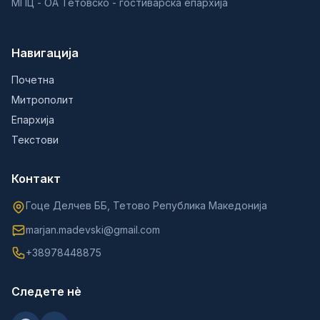
МПЦ - ОА Тетовско - гостиварска епархија
Навигација
Почетна
Митрополит
Епархија
Текстови
Контакт
Гоце Делчев ББ, Тетово Република Македонија
marjan.madevski@gmail.com
+38978448875
Следете нè