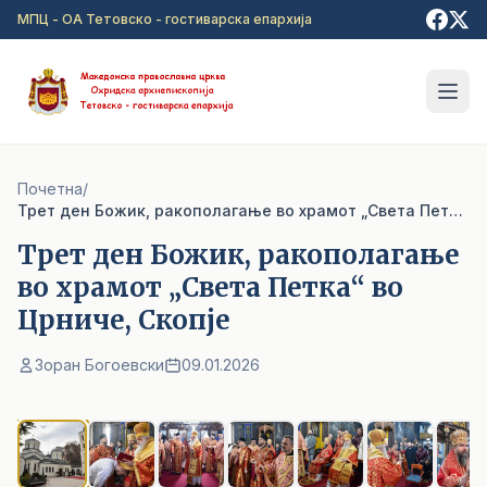
Прејди на главна содржина
МПЦ - ОА Тетовско - гостиварска епархија
Почетна
/
Трет ден Божик, ракополагање во храмот „Света Петка“ во Црниче, Скопје
Трет ден Божик, ракополагање
во храмот „Света Петка“ во
Црниче, Скопје
Зоран Богоевски
09.01.2026
1
/ 20