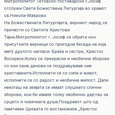
Митрополитот Тетовско-гостиварски г.Јосиф
отслужи Света Божествена Литургија во храмот
св.Никола-Маврово
На Божествената Литургијата, верниот народ се
причести со Светите Христови
Тајни.Митрополитот г. Јосиф се обрати кон
присутните верници со пригодна беседа на која
меѓу другото нагласи: Браќа и сестри, Христос
Воскресе.Колку се прекрасни и необични зборови
со кои овие денови се поздравуваме ние
христијаните.Исполнети се со сила и живот,
исполнети се со радост и необична милост. Дали
некогаш на земјата се имаат слушнато слични
зборови, кои би имале толку необично дејство за
срцето и човечката душа.Поздравот што од
памтивек Црквата го востановила „Христос