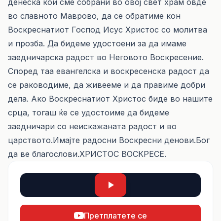
денеска кои сме собрани во овој свет храм овде
во славното Маврово, да се обратиме кон
Воскреснатиот Господ Исус Христос со молитва
и прозба. Да бидеме удостоени за да имаме
заедничарска радост во Неговото Воскресение.
Според таа евангелска и воскресенска радост да
се раководиме, да живееме и да правиме добри
дела. Ако Воскреснатиот Христос биде во нашите
срца, тогаш ќе се удостоиме да бидеме
заедничари со неискажаната радост и во
царството.Имајте радосни Воскресни денови.Бог
да ве благослови.ХРИСТОС ВОСКРЕСЕ.
Претплатете се