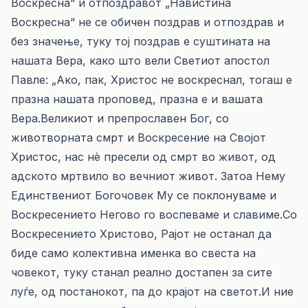
Воскресна“ и отпоздравот „Навистина
Воскресна“ не се обичен поздрав и отпоздрав и
без значење, туку тој поздрав е суштината на
нашата Вера, како што вели Светиот апостол
Павле: „Ако, пак, Христос не воскреснал, тогаш е
празна нашата проповед, празна е и вашата
Вера.Великиот и препрославен Бог, со
животворната смрт и Воскресение на Својот
Христос, нас нѐ пресели од смрт во живот, од
адското мртвило во вечниот живот. Затоа Нему
Единствениот Богочовек Му се поклонуваме и
Воскресението Негово го воспеваме и славиме.Со
Воскресението Христово, Рајот не останал да
биде само колективна именка во свеста на
човекот, туку станал реално достапен за сите
луѓе, од постанокот, па до крајот на светот.И ние