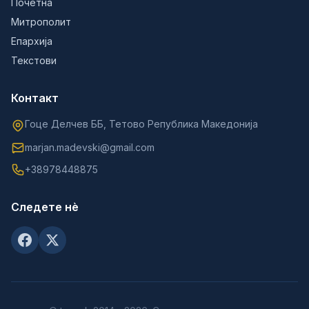
Почетна
Митрополит
Епархија
Текстови
Контакт
Гоце Делчев ББ, Тетово Република Македонија
marjan.madevski@gmail.com
+38978448875
Следете нè