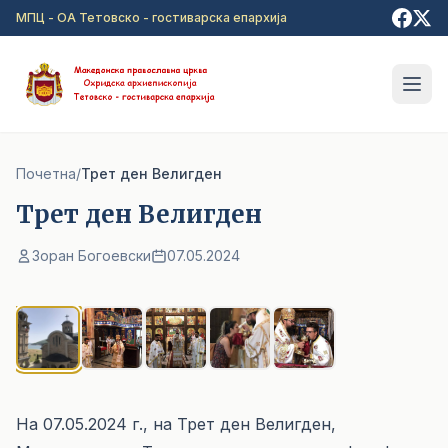
Прејди на главна содржина
МПЦ - ОА Тетовско - гостиварска епархија
Почетна
/
Трет ден Велигден
Трет ден Велигден
Зоран Богоевски
07.05.2024
1
/ 5
На 07.05.2024 г., на Трет ден Велигден,