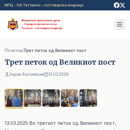
Прејди на главна содржина
МПЦ - ОА Тетовско - гостиварска епархија
Почетна
/
Трет петок од Великиот пост
Трет петок од Великиот пост
Зоран Богоевски
13.03.2026
1
/ 5
13.03.2025 Во третиот петок од Великиот пост,