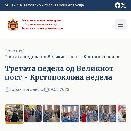
Прејди на главна содржина
МПЦ - ОА Тетовско - гостиварска епархија
Почетна
/
Третата недела од Великиот пост - Крстопоклона недела
Третата недела од Великиот
пост - Крстопоклона недела
Зоран Богоевски
19.03.2023
1
/ 10