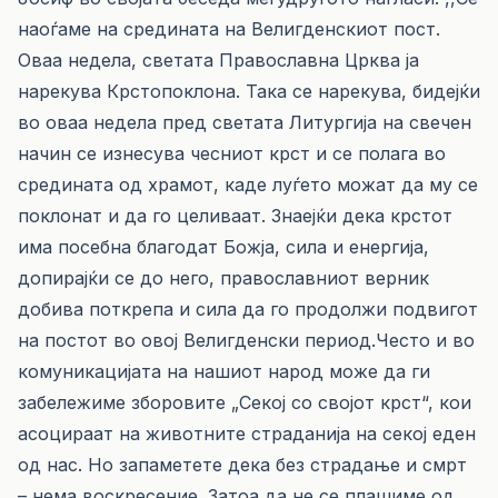
наоѓаме на средината на Велигденскиот пост.
Оваа недела, светата Православна Црква ја
нарекува Крстопоклона. Така се нарекува, бидејќи
во оваа недела пред светата Литургија на свечен
начин се изнесува чесниот крст и се полага во
средината од храмот, каде луѓето можат да му се
поклонат и да го целиваат. Знаејќи дека крстот
има посебна благодат Божја, сила и енергија,
допирајќи се до него, православниот верник
добива поткрепа и сила да го продолжи подвигот
на постот во овој Велигденски период.Често и во
комуникацијата на нашиот народ може да ги
забележиме зборовите „Секој со својот крст“, кои
асоцираат на животните страданија на секој еден
од нас. Но запаметете дека без страдање и смрт
– нема воскресение. Затоа да не се плашиме од