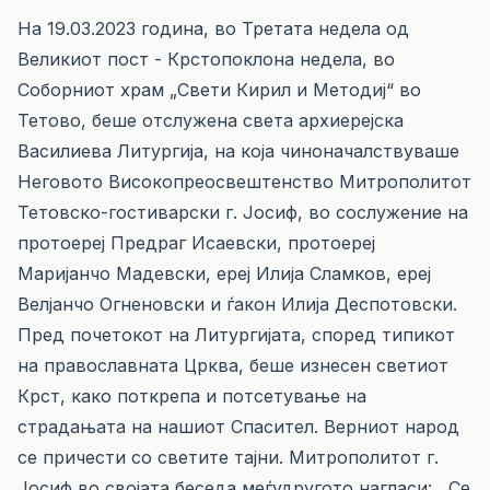
На 19.03.2023 година, во Третата недела од
Великиот пост - Крстопоклона недела, во
Соборниот храм „Свети Кирил и Методиј“ во
Тетово, беше отслужена света архиерејска
Василиева Литургија, на која чиноначалствуваше
Неговото Високопреосвештенство Митрополитот
Тетовско-гостиварски г. Јосиф, во сослужение на
протоереј Предраг Исаевски, протоереј
Маријанчо Мадевски, ереј Илија Сламков, ереј
Велјанчо Огненовски и ѓакон Илија Деспотовски.
Пред почетокот на Литургијата, според типикот
на православната Црква, беше изнесен светиот
Крст, како поткрепа и потсетување на
страдањата на нашиот Спасител. Верниот народ
се причести со светите тајни. Митрополитот г.
Јосиф во својата беседа меѓудругото нагласи: ,,Се