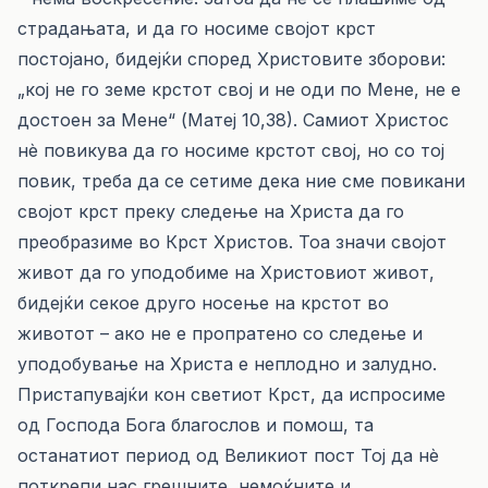
страдањата, и да го носиме својот крст
постојано, бидејќи според Христовите зборови:
„кој не го земе крстот свој и не оди по Мене, не е
достоен за Мене“ (Матеј 10,38). Самиот Христос
нè повикува да го носиме крстот свој, но со тој
повик, треба да се сетиме дека ние сме повикани
својот крст преку следење на Христа да го
преобразиме во Крст Христов. Тоа значи својот
живот да го уподобиме на Христовиот живот,
бидејќи секое друго носење на крстот во
животот – ако не е пропратено со следење и
уподобување на Христа е неплодно и залудно.
Пристапувајќи кон светиот Крст, да испросиме
од Господа Бога благослов и помош, та
останатиот период од Великиот пост Тој да нè
поткрепи нас грешните, немоќните и