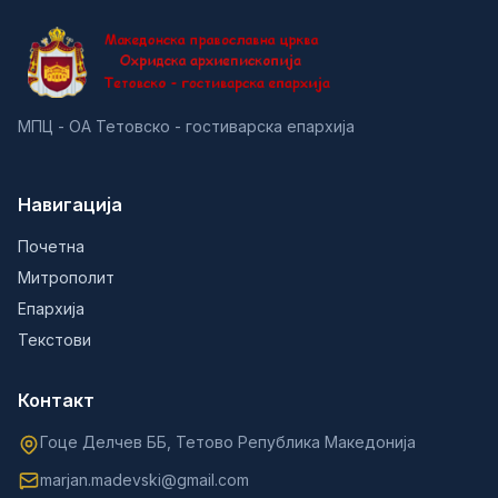
МПЦ - ОА Тетовско - гостиварска епархија
Навигација
Почетна
Митрополит
Епархија
Текстови
Контакт
Гоце Делчев ББ, Тетово Република Македонија
marjan.madevski@gmail.com