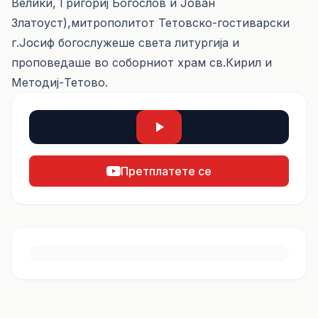
Велики, Григориј Богослов и Јован
Златоуст),митрополитот Тетовско-гостиварски
г.Јосиф богослужеше света литургија и
проповедаше во соборниот храм св.Кирил и
Методиј-Тетово.
Претплатете се