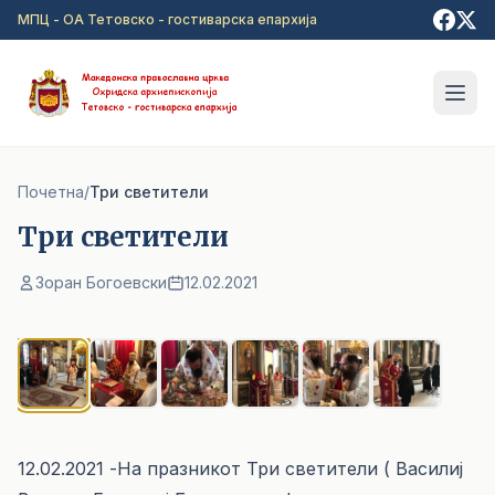
Прејди на главна содржина
МПЦ - ОА Тетовско - гостиварска епархија
Почетна
/
Три светители
Три светители
Зоран Богоевски
12.02.2021
1
/ 6
12.02.2021 -На празникот Три светители ( Василиј