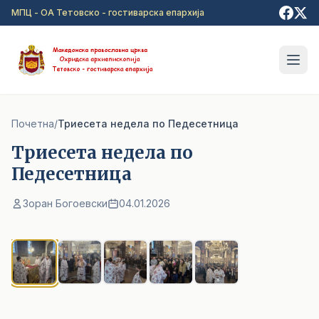
Прејди на главна содржина
МПЦ - ОА Тетовско - гостиварска епархија
Почетна
/
Триесета недела по Педесетница
Триесета недела по
Педесетница
Зоран Богоевски
04.01.2026
1
/ 5