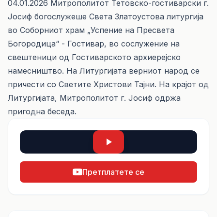
04.01.2026 Митрополитот Тетовско-гостиварски г.
Јосиф богослужеше Света Златоустова литургија
во Соборниот храм „Успение на Пресвета
Богородица“ - Гостивар, во сослужение на
свештеници од Гостиварското архиерејско
намесништво. На Литургијата верниот народ се
причести со Светите Христови Тајни. На крајот од
Литургијата, Митрополитот г. Јосиф одржа
пригодна беседа.
Претплатете се