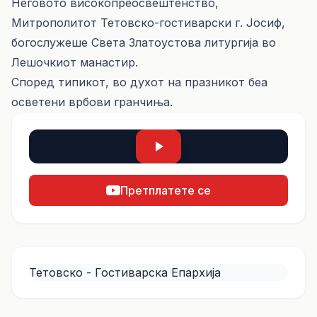
Неговото високопреосвештенство,
Митрополитот Тетовско-гостиварски г. Јосиф,
богослужеше Света Златоустова литургија во
Лешочкиот манастир.
Според типикот, во духот на празникот беа
осветени врбови гранчиња.
Претплатете се
Тетовско - Гостиварска Епархија