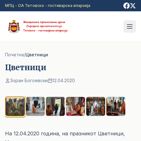
Прејди на главна содржина
МПЦ - ОА Тетовско - гостиварска епархија
Почетна
/
Цветници
Цветници
Зоран Богоевски
12.04.2020
1
/ 6
На 12.04.2020 година, на празникот Цветници,