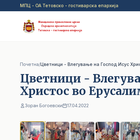
Прејди на главна содржина
МПЦ - ОА Тетовско - гостиварска епархија
Почетна
/
Цветници - Влегување на Господ Исус Хри
Цветници - Влегува
Христос во Ерусали
Зоран Богоевски
17.04.2022