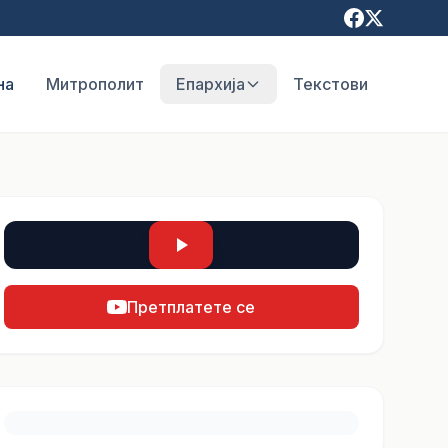
на
Митрополит
Епархија
Текстови
Претплатете се