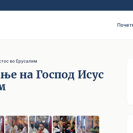
Почет
стос во Ерусалим
ње на Господ Исус
м
1
/ 9