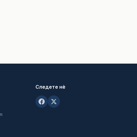
Следете нè
om