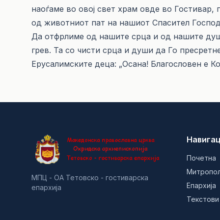
наоѓаме во овој свет храм овде во Гостивар, 
од животниот пат на нашиот Спасител Господ 
Да отфрлиме од нашите срца и од нашите душ
грев. Та со чисти срца и души да Го пресрет
Ерусалимските деца: „Осана! Благословен е К
Навигац
Почетна
Митропо
МПЦ - ОА Тетовско - гостиварска
Епархија
епархија
Текстови