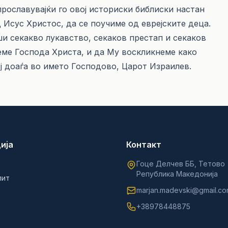
прославувајќи го овој историски библиски настан
Исус Христос, да се поучиме од еврејските деца.
и секакво лукавство, секаков престап и секаков
неме Господа Христа, и да Му воскликнеме како
ој доаѓа во името Господово, Царот Израилев.
ија
Контакт
Гоце Делчев ББ, Тетово
Република Македонија
лит
marjan.madevski@gmail.c
+38978448875