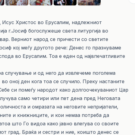
д Исус Христос во Ерусалим, надлежниот
ја г.Јосиф богослужеше света литургија во
вар. Верниот народ се причести со светите
осиф кој меѓу другото рече: Денес го празнуваме
пода во Ерусалим. Тоа е еден од највпечатливите
.
а случување и од него да извлечеме поголема
 во оној ден кога тоа се случило. Преку настаните
 Себе си помеѓу народот како долгоочекуваниот Цар
случува само четири или пет дена пред Неговата
воличноста и омразата на неговите непријатели,
ните и книжниците, и кои немаа потреба да
затоа што Го видоа како јавно влегува со своите
от град. Браќа и сестри и ние, коишто денес се