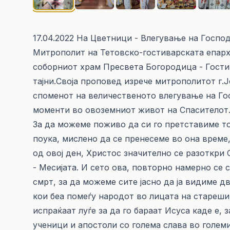
17.04.2022 На Цветници - Влегување на Госпо
Митрополит на Тетовско-гостиварската епархи
соборниот храм Пресвета Богородица - Гости
тајни.Своја проповед изрече митрополитот г.Ј
споменот на величественото влегување на Гос
моменти во овоземниот живот на Спасителот
За да можеме поживо да си го претставиме то
поука, мислено да се пренесеме во она време,
од овој ден, Христос значително се разоткри
- Месијата. И сето ова, повторно намерно се 
смрт, за да можеме сите јасно да ја видиме д
кои беа помеѓу народот во лицата на стареши
испраќаат луѓе за да го бараат Исуса каде е, 
ученици и апостоли со голема слава во големи