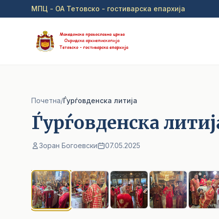
Прејди на главна содржина
МПЦ - ОА Тетовско - гостиварска епархија
Почетна
/
Ѓурѓовденска литија
Ѓурѓовденска литиј
Зоран Богоевски
07.05.2025