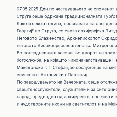
07.05.2025 Ден по чествувањето на споменот 
Струга беше одржана традиционалната Ѓурѓов
Како и секоја година, прославата на овој ден 
Георгиј“ во Струга, со света архиjерејска Лит
Неговото Блаженство, Архиепископот Охридск
неговото Високопреосвештенство Митрополит
Во попладневните часови, во дворот на храмот
богослужба, на којашто чиноначалствуваше Н
Македонски г. г. Стефан,во сослужение на ми
епископот Антаниски г.Партениј.
По завршувањето на Вечерната, беше отслуже
свештенослужители, служители и за сите оние 
народ, предводен од архијереите, носејќи ги
и чудотворните икони на светителот и на Мајк