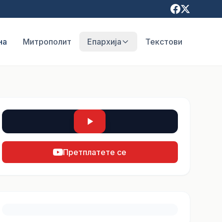
на
Митрополит
Епархија
Текстови
Претплатете се