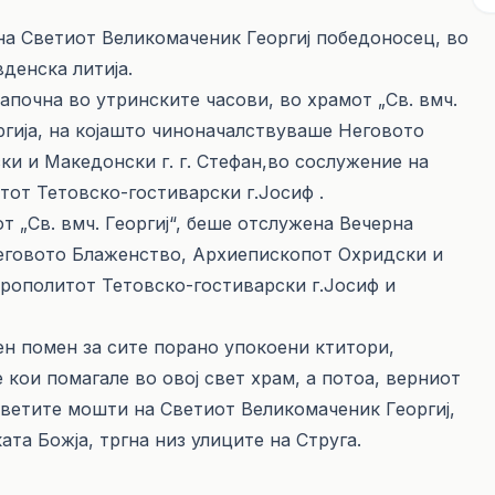
на Светиот Великомаченик Георгиј победоносец, во
денска литија.
започна во утринските часови, во храмот „Св. вмч.
ургија, на којашто чиноначалствуваше Неговото
и и Македонски г. г. Стефан,во сослужение на
от Тетовско-гостиварски г.Јосиф .
 „Св. вмч. Георгиј“, беше отслужена Вечерна
еговото Блаженство, Архиепископот Охридски и
трополитот Тетовско-гостиварски г.Јосиф и
н помен за сите порано упокоени ктитори,
кои помагале во овој свет храм, а потоа, верниот
 светите мошти на Светиот Великомаченик Георгиј,
ата Божја, тргна низ улиците на Струга.