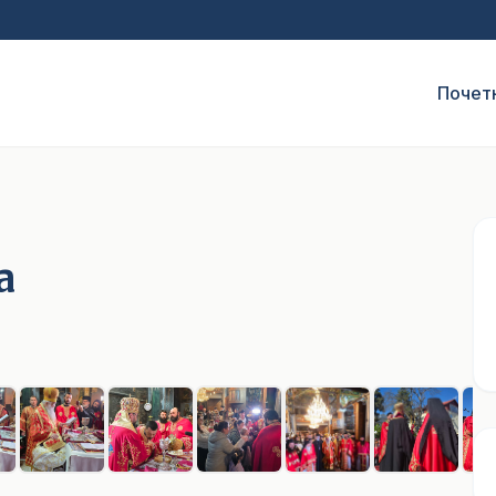
Почет
а
1
/ 14