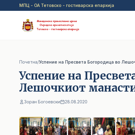
Прејди на главна содржина
МПЦ - ОА Тетовско - гостиварска епархија
Почетна
/
Успение на Пресвета Богородица во Лешо
Успение на Пресвет
Лешочкиот манаст
Зоран Богоевски
28.08.2020