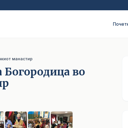
Почет
чкиот манастир
а Богородица во
ир
1
/ 8