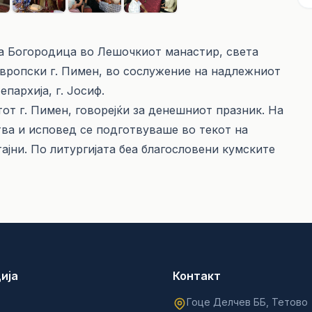
а Богородица во Лешочкиот манастир, света
вропски г. Пимен, во сослужение на надлежниот
пархија, г. Јосиф.
от г. Пимен, говорејќи за денешниот празник. На
итва и исповед се подготвуваше во текот на
ајни. По литургијата беа благословени кумските
ија
Контакт
Гоце Делчев ББ, Тетово