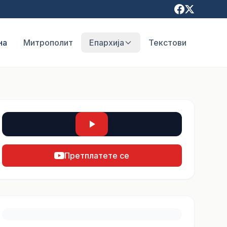
на
Митрополит
Епархија
Текстови
Претплатете се