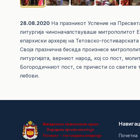
28.08.2020
На празникот Успение на Пресвет
литургија чиноначалствуваше митрополитот Е
епархиски архереј на Тетовско-гостиварската е
Своја празнична беседа произнесе митрополит
литургијата, верниот народ, кој со пост, мол
Богородичниот пост, се причести со светите т
лебови.
Навигац
Почетна