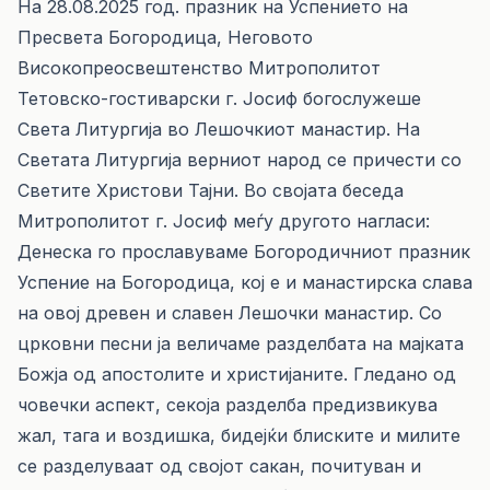
На 28.08.2025 год. празник на Успението на
Пресвета Богородица, Неговото
Високопреосвештенство Митрополитот
Тетовско-гостиварски г. Јосиф богослужеше
Света Литургија во Лешочкиот манастир. На
Светата Литургија верниот народ се причести со
Светите Христови Тајни. Во својата беседа
Митрополитот г. Јосиф меѓу другото нагласи:
Денеска го прославуваме Богородичниот празник
Успение на Богородица, кој е и манастирска слава
на овој древен и славен Лешочки манастир. Со
црковни песни ја величаме разделбата на мајката
Божја од апостолите и христијаните. Гледано од
човечки аспект, секоја разделба предизвикува
жал, тага и воздишка, бидејќи блиските и милите
се разделуваат од својот сакан, почитуван и