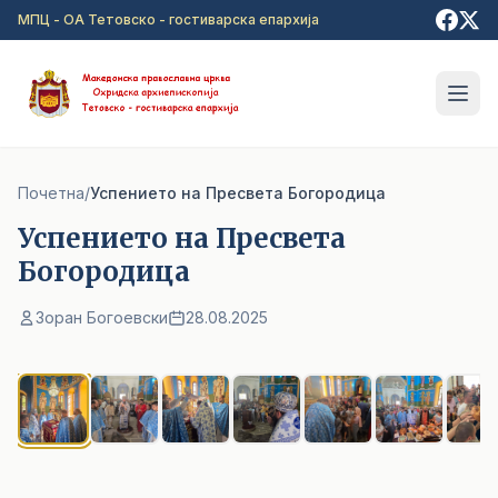
Прејди на главна содржина
МПЦ - ОА Тетовско - гостиварска епархија
Почетна
/
Успението на Пресвета Богородица
Успението на Пресвета
Богородица
Зоран Богоевски
28.08.2025
1
/ 7