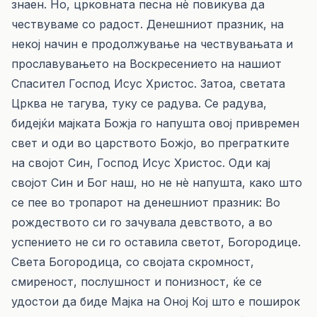
знаен. Но, црковната песна нè повикува да
чествуваме со радост. Денешниот празник, на
некој начин е продолжување на чествувањата и
прославувањето на Воскресението на нашиот
Спасител Господ Исус Христос. Затоа, светата
Црква не тагува, туку се радува. Се радува,
бидејќи мајката Божја го напушта овој привремен
свет и оди во царството Божјо, во прегратките
на својот Син, Господ Исус Христос. Оди кај
својот Син и Бог наш, но не нè напушта, како што
се пее во тропарот на денешниот празник: Во
рождеството си го зачувала девството, а во
успението не си го оставила светот, Богородице.
Света Богородица, со својата скромност,
смиреност, послушност и понизност, ќе се
удостои да биде Мајка на Оној Кој што е поширок