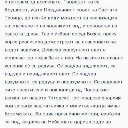
и поголем од вселената, Творецот на сè.
Всушност, уште Предвечниот совет на Светата
Троица, во неа ќе види можност за реализација
на спасението на човечкиот род и основање на
светата Црква. Таа е избран сосуд Божји, преку
кој се реализира домостројот на спасението на
родот човечки. Денеска севкупниот свет е
исполнет со пофалба кон неа. На нејзиното славно
успение сè се радува. Се радува видливиот, се
радува и невидливиот свет. Се радува
разумното, се радува и неразумното. Се радуваат
сите посетители и поклоници од Полошкиот
регион во нашата Тетовско-гостиварска епархија,
кои за своја заштитничка и молитвеница ја имаат
Богомајката. Во овие празнични мигови, наоѓајќи
се под закрила на Небесната царица овде во