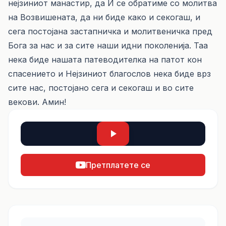
нејзиниот манастир, да И се обратиме со молитва
на Возвишената, да ни биде како и секогаш, и
сега постојана застапничка и молитвеничка пред
Бога за нас и за сите наши идни поколенија. Таа
нека биде нашата патеводителка на патот кон
спасението и Нејзиниот благослов нека биде врз
сите нас, постојано сега и секогаш и во сите
векови. Амин!
Претплатете се