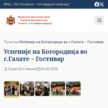
Прејди на главна содржина
МПЦ - ОА Тетовско - гостиварска епархија
Почетна
/
Успеније на Богородица во с.Галате - Гостивар
Успеније на Богородица во
с.Галате - Гостивар
Зоран Богоевски
28.08.2019
1
/ 5