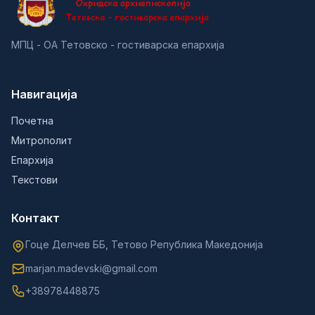
МПЦ - ОА Тетовско - гостиварска епархија
Навигација
Почетна
Митрополит
Епархија
Текстови
Контакт
Гоце Делчев ББ, Тетово Република Македонија
marjan.madevski@gmail.com
+38978448875