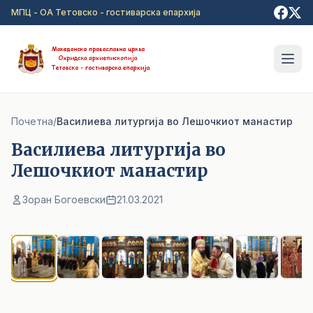
Прејди на главна содржина
МПЦ - ОА Тетовско - гостиварска епархија
Почетна
/
Василиева литургија во Лешочкиот манастир
Василиева литургија во
Лешочкиот манастир
Зоран Богоевски
21.03.2021
1
/ 7