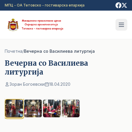
Прејди на главна содржина
МПЦ - ОА Тетовско - гостиварска епархија
Почетна
/
Вечерна со Василиева литургија
Вечерна со Василиева
литургија
Зоран Богоевски
18.04.2020
1
/ 4