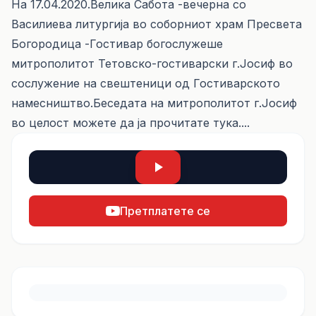
На 17.04.2020.Велика Сабота -вечерна со
Василиева литургија во соборниот храм Пресвета
Богородица -Гостивар богослужеше
митрополитот Тетовско-гостиварски г.Јосиф во
сослужение на свештеници од Гостиварското
намесништво.Беседата на митрополитот г.Јосиф
во целост можете да ја прочитате
тука....
Претплатете се