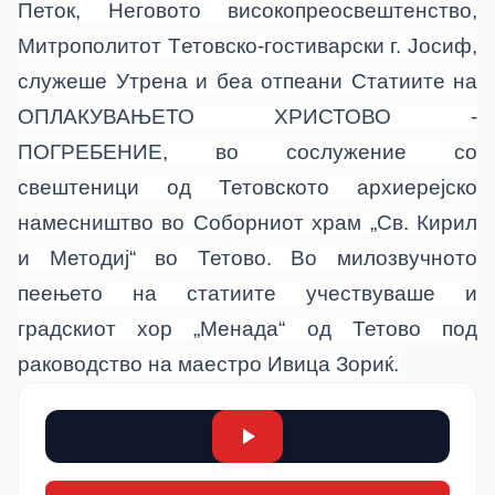
Петок, Неговото високопреосвештенство,
Митрополитот Tетовско-гостиварски г. Јосиф,
служеше Утрена и беа отпеани Статиите на
ОПЛАКУВАЊЕТО ХРИСТОВО -
ПОГРЕБЕНИЕ, во сослужение со
свештеници од Тетовското архиерејско
намесништво во Соборниот храм „Св. Кирил
и Методиј“ во Тетово. Во милозвучното
пеењето на статиите учествуваше и
градскиот хор „Менада“ од Тетово под
раководство на маестро Ивица Зориќ.