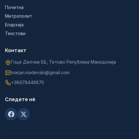
Почетна
Митрополит
Епархија
Текстови
Контакт
Гоце Делчев ББ, Тетово Република Македонија
marjan.madevski@gmail.com
+38978448875
Следете нè