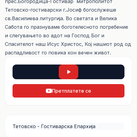
прес.Богородица-Гостивар митрополитот
Тетовско-гостиварски г.Јосиф богослужеше
св.Василиева литургија. Во светата и Велика
Сабота го празнуваме боготелесното погребение
и слегувањето во адот на Господ Бог и
Спасителот наш Исус Христос, Кој нашиот род од
распадливост го повика кон вечен живот.
Претплатете се
Тетовско - Гостиварска Епархија