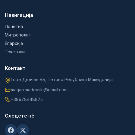
Навигација
Почетна
Митрополит
Епархија
Текстови
Контакт
Гоце Делчев ББ, Тетово Република Македонија
marjan.madevski@gmail.com
+38978448875
Следете нè