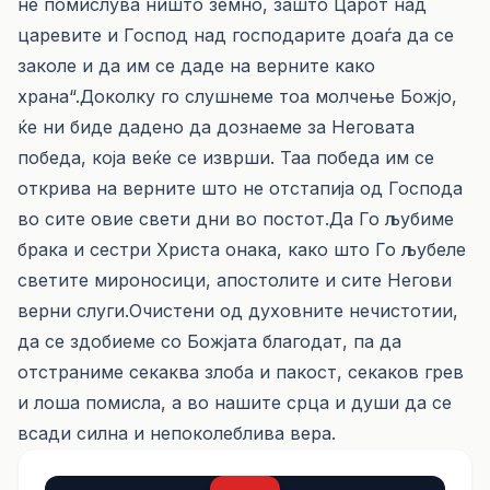
не помислува ништо земно, зашто Царот над
царевите и Господ над господарите доаѓа да се
заколе и да им се даде на верните како
храна“.Доколку го слушнеме тоа молчење Божјо,
ќе ни биде дадено да дознаеме за Неговата
победа, која веќе се изврши. Таа победа им се
открива на верните што не отстапија од Господа
во сите овие свети дни во постот.Да Го љубиме
брака и сестри Христа онака, како што Го љубеле
светите мироносици, апостолите и сите Негови
верни слуги.Очистени од духовните нечистотии,
да се здобиеме со Божјата благодат, па да
отстраниме секаква злоба и пакост, секаков грев
и лоша помисла, а во нашите срца и души да се
всади силна и непоколеблива вера.