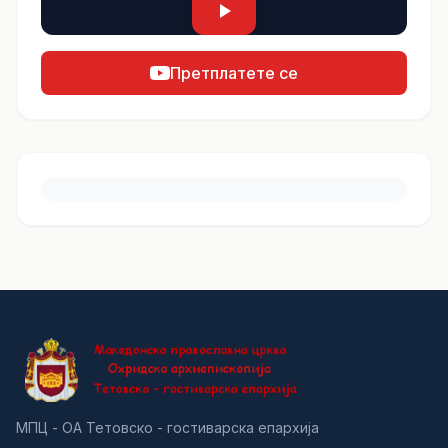
Претплатете се
МПЦ - ОА Тетовско - гостиварска епархија