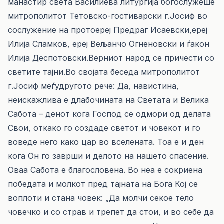
манастир света Василиева литургија богослужеше
митрополитот Тетовско-гостиварски г.Јосиф во
сослужение на протоереј Предраг Исаевски,ереј
Илија Сламков, ереј Вељанчо Огненовски и ѓакон
Илија Деспотовски.Верниот народ се причести со
светите тајни.Во својата беседа митрополитот
г.Јосиф меѓудругото рече: Да, навистина,
неискажлива е длабочината на Светата и Велика
Сабота – денот кога Господ се одмори од делата
Свои, откако го создаде светот и човекот и го
воведе него како цар во вселената. Тоа е и ден
кога Он го заврши и делото на нашето спасение.
Оваа Сабота е благословена. Во неа е сокриена
победата и молкот пред тајната на Бога Кој се
воплоти и стана човек: „Да молчи секое тело
човечко и со страв и трепет да стои, и во себе да