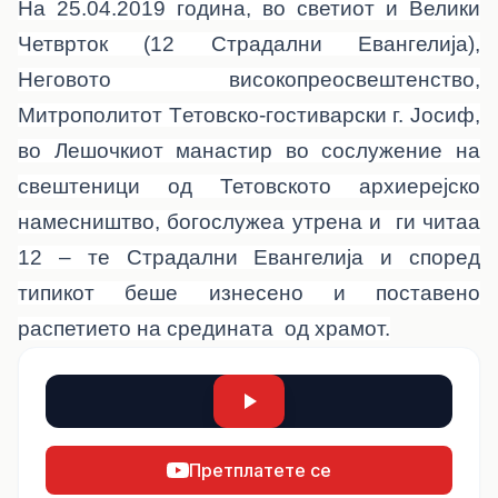
На
2
5.04.201
9
година, во светиот и Велики
Четврток (12 Страдални Евангелија),
Неговото високопреосвештенство,
Митрополитот Tетовско-гостиварски г. Јосиф,
во Лешочкиот манастир во сослужение на
свештеници од Тетовското архиерејско
намесништво, богослужеа утрена и ги читаа
12 – те Страдални Евангелија и според
типикот беше изнесено и поставено
распетието на средината од храмот.
Претплатете се