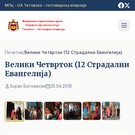
Прејди на главна содржина
МПЦ - ОА Тетовско - гостиварска епархија
Почетна
/
Велики Четврток (12 Страдални Евангелија)
Велики Четврток (12 Страдални
Евангелија)
Зоран Богоевски
25.04.2019
1
/ 6