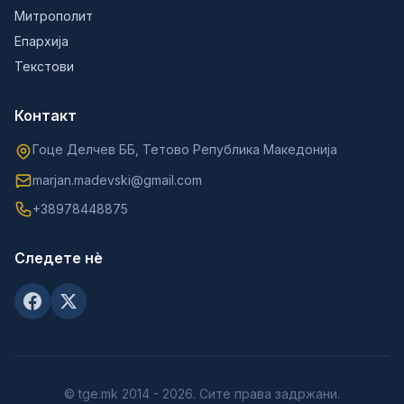
Митрополит
Епархија
Текстови
Контакт
Гоце Делчев ББ, Тетово Република Македонија
marjan.madevski@gmail.com
+38978448875
Следете нè
© tge.mk 2014 - 2026. Сите права задржани.