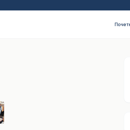
Почет
1
/ 5