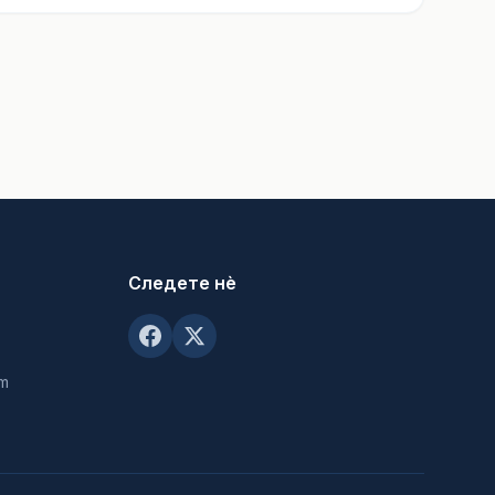
Следете нè
om