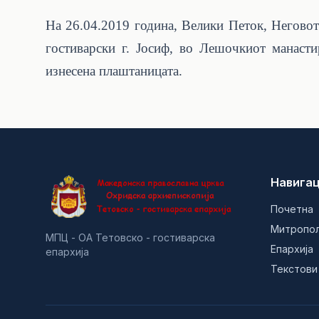
На 26.04.2019 година, Велики Петок, Негово
гостиварски г. Јосиф, во Лешочкиот манаст
изнесена плаштаницата.
Навигац
Почетна
Митропо
МПЦ - ОА Тетовско - гостиварска
Епархија
епархија
Текстови