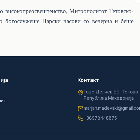
то високопреосвештенство, Митрополитот Тетовско-
ир богослужеше Царски часови со вечерна и беше
ија
Контакт
Гоце Делчев ББ, Тетово
Република Македонија
лит
marjan.madevski@gmail.c
+38978448875