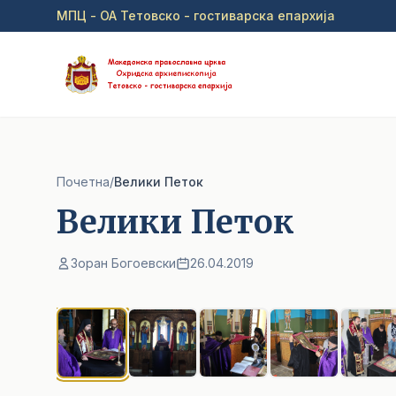
Прејди на главна содржина
МПЦ - ОА Тетовско - гостиварска епархија
Почетна
/
Велики Петок
Велики Петок
Зоран Богоевски
26.04.2019