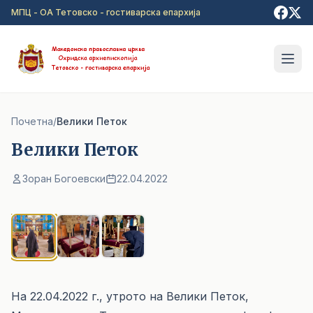
Прејди на главна содржина
МПЦ - ОА Тетовско - гостиварска епархија
Почетна
/
Велики Петок
Велики Петок
Зоран Богоевски
22.04.2022
1
/ 3
На 22.04.2022 г., утрото на Велики Петок,