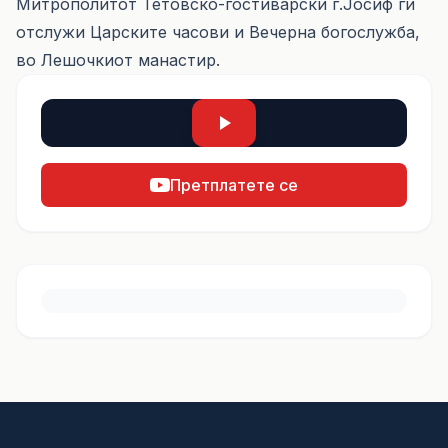
Митрополитот Тетовско-гостиварски г.Јосиф ги
отслужи Царските часови и Вечерна богослужба,
во Лешочкиот манастир.
Претплатете се