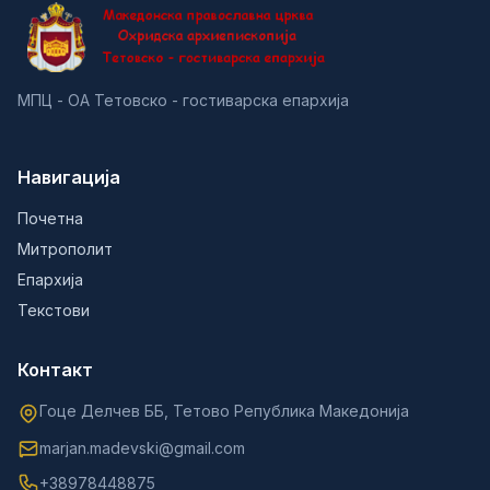
МПЦ - ОА Тетовско - гостиварска епархија
Навигација
Почетна
Митрополит
Епархија
Текстови
Контакт
Гоце Делчев ББ, Тетово Република Македонија
marjan.madevski@gmail.com
+38978448875