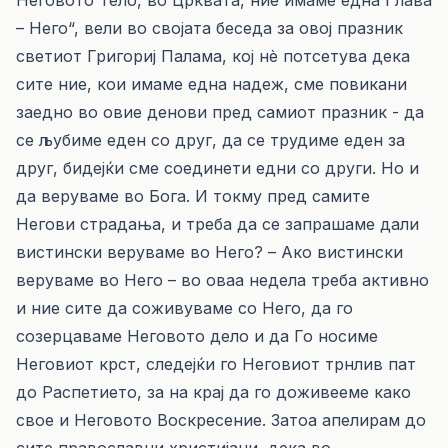
Неговото Тело, во Црквата, ние имаме една Глава
– Него“, вели во својата беседа за овој празник
светиот Григориј Палама, кој нè потсетува дека
сите ние, кои имаме една надеж, сме повикани
заедно во овие денови пред самиот празник - да
се љубиме еден со друг, да се трудиме еден за
друг, бидејќи сме соединети едни со други. Но и
да веруваме во Бога. И токму пред самите
Негови страдања, и треба да се запрашаме дали
вистински веруваме во Него? – Ако вистински
веруваме во Него – во оваа недела треба активно
и ние сите да соживуваме со Него, да го
созерцаваме Неговото дело и да Го носиме
Неговиот крст, следејќи го Неговиот трнлив пат
до Распетието, за на крај да го доживееме како
свое и Неговото Воскресение. Затоа апелирам до