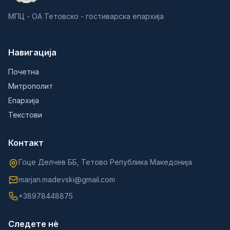
МПЦ - ОА Тетовско - гостиварска епархија
Навигација
Почетна
Митрополит
Епархија
Текстови
Контакт
Гоце Делчев ББ, Тетово Република Македонија
marjan.madevski@gmail.com
+38978448875
Следете нè