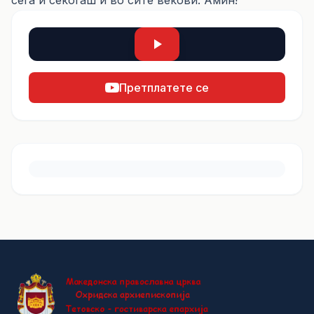
сега и секогаш и во сите векови. Амин!
Претплатете се