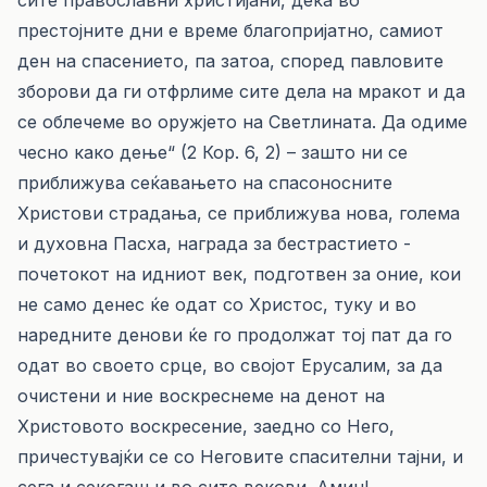
сите православни христијани, дека во
престојните дни е време благопријатно, самиот
ден на спасението, па затоа, според павловите
зборови да ги отфрлиме сите дела на мракот и да
се облечеме во оружјето на Светлината. Да одиме
чесно како дење“ (2 Кор. 6, 2) – зашто ни се
приближува сеќавањето на спасоносните
Христови страдања, се приближува нова, голема
и духовна Пасха, награда за бестрастието -
почетокот на идниот век, подготвен за оние, кои
не само денес ќе одат со Христос, туку и во
наредните денови ќе го продолжат тој пат да го
одат во своето срце, во својот Ерусалим, за да
очистени и ние воскреснеме на денот на
Христовото воскресение, заедно со Него,
причестувајќи се со Неговите спасителни тајни, и