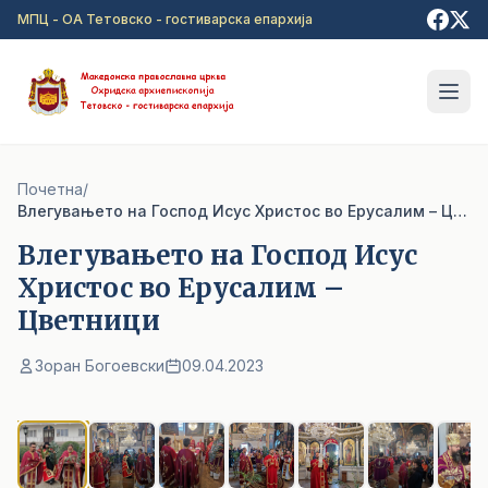
Прејди на главна содржина
МПЦ - ОА Тетовско - гостиварска епархија
Почетна
/
Влегувањето на Господ Исус Христос во Ерусалим – Цветници
Влегувањето на Господ Исус
Христос во Ерусалим –
Цветници
Зоран Богоевски
09.04.2023
1
/ 10