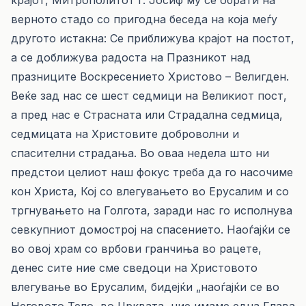
крајот, Митрополитот г. Јосиф му се обрати на
верното стадо со пригодна беседа на која меѓу
другото истакна: Се приближува крајот на постот,
а се доближува радоста на Празникот над
празниците Воскресението Христово – Велигден.
Веќе зад нас се шест седмици на Великиот пост,
а пред нас е Страсната или Страдална седмица,
седмицата на Христовите доброволни и
спасителни страдања. Во оваа недела што ни
предстои целиот наш фокус треба да го насочиме
кон Христа, Кој со влегувањето во Ерусалим и со
тргнувањето на Голгота, заради нас го исполнува
севкупниот домострој на спасението. Наоѓајќи се
во овој храм со врбови гранчиња во рацете,
денес сите ние сме сведоци на Христовото
влегување во Ерусалим, бидејќи „наоѓајќи се во