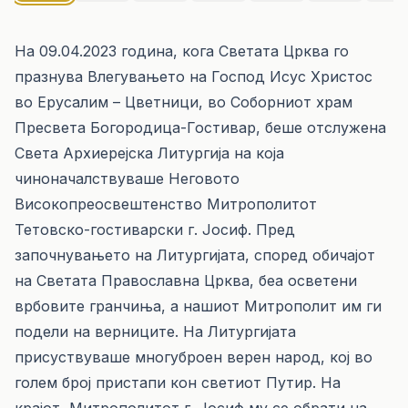
На 09.04.2023 година, кога Светата Црква го
празнува Влегувањето на Господ Исус Христос
во Ерусалим – Цветници, во Соборниот храм
Пресвета Богородица-Гостивар, беше отслужена
Света Архиерејска Литургија на која
чиноначалствуваше Неговото
Високопреосвештенство Митрополитот
Тетовско-гостиварски г. Јосиф. Пред
започнувањето на Литургијата, според обичајот
на Светата Православна Црква, беа осветени
врбовите гранчиња, а нашиот Митрополит им ги
подели на верниците. На Литургијата
присуствуваше многуброен верен народ, кој во
голем број пристапи кон светиот Путир. На