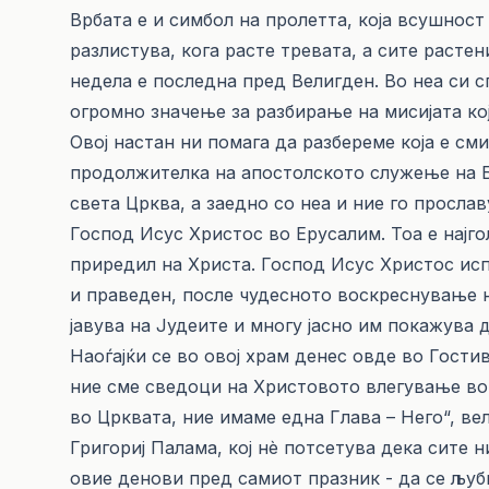
Врбата е и симбол на пролетта, која всушност
разлистува, кога расте тревата, а сите расте
недела е последна пред Велигден. Во неа си с
огромно значење за разбирање на мисијата кој
Овој настан ни помага да разбереме која е см
продолжителка на апостолското служење на Бо
света Црква, а заедно со неа и ние го просл
Господ Исус Христос во Ерусалим. Тоа е најг
приредил на Христа. Господ Исус Христос исп
и праведен, после чудесното воскреснување н
јавува на Јудеите и многу јасно им покажува д
Наоѓајќи се во овој храм денес овде во Гости
ние сме сведоци на Христовото влегување во 
во Црквата, ние имаме една Глава – Него“, вел
Григориј Палама, кој нè потсетува дека сите 
овие денови пред самиот празник - да се љуби