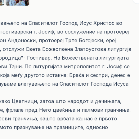
егувањето на Спасителот Господ Исус Христос во
остиварски г. Јосиф, во сослужение на протоереј
н Андоноски, протоереј Трпе Богојески, ереј
, отслужи Света Божествена Златоустова литургија
ородица"- Гостивар. На Божествената литургијата
и Тајни. По литургијата митрополитот г. Јосиф се
која меѓу другото истакна: Браќа и сестри, денес е
знуваме влегувањето на Спасителот Господа Исуса
 како Цветници, затоа што народот и дечињата,
им, фрлале пред Него цвеќиња и палмови гранчиња,
бови гранчиња, зашто врбата кај нас е првото
лемото празнување на празниците, односно