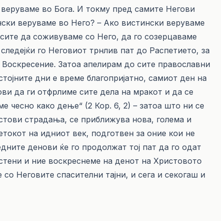
а веруваме во Бога. И токму пред самите Негови
нски веруваме во Него? – Ако вистински веруваме
 сите да соживуваме со Него, да го созерцаваме
следејќи го Неговиот трнлив пат до Распетието, за
о Воскресение. Затоа апелирам до сите православни
стојните дни е време благопријатно, самиот ден на
ви да ги отфрлиме сите дела на мракот и да се
е чесно како дење“ (2 Кор. 6, 2) – затоа што ни се
тови страдања, се приближува нова, голема и
етокот на идниот век, подготвен за оние кои не
едните денови ќе го продолжат тој пат да го одат
истени и ние воскреснеме на денот на Христовото
 со Неговите спасителни тајни, и сега и секогаш и