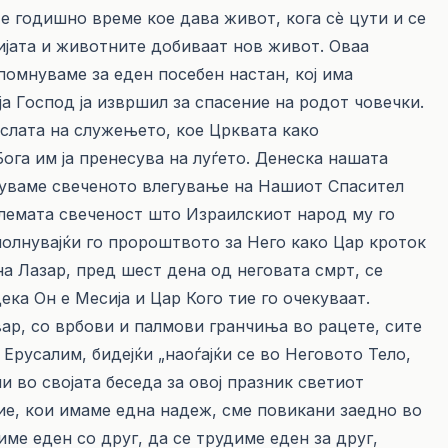
 е годишно време коe дава живот, кога сè цути и се
нијата и животните добиваат нов живот. Оваа
помнуваме за еден посебен настан, кој има
а Господ ја извршил за спасение на родот човечки.
ислата на служењето, кое Црквата како
га им ја пренесува на луѓето. Денеска нашата
авуваме свеченото влегување на Нашиот Спасител
олемата свеченост што Израилскиот народ му го
олнувајќи го пророштвото за Него како Цар кроток
а Лазар, пред шест дена од неговата смрт, се
ека Он е Месија и Цар Кого тие го очекуваат.
вар, со врбови и палмови гранчиња во рацете, сите
Ерусалим, бидејќи „наоѓајќи се во Неговото Тело,
и во својата беседа за овој празник светиот
ние, кои имаме една надеж, сме повикани заедно во
ме еден со друг, да се трудиме еден за друг,