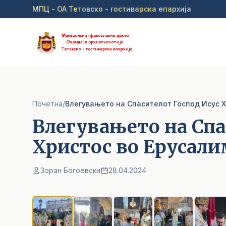
Прејди на главна содржина
МПЦ - ОА Тетовско - гостиварска епархија
Почетна
/
Влегувањето на Спасителот Господ Исус 
Влегувањето на Спа
Христос во Ерусал
Зоран Богоевски
28.04.2024