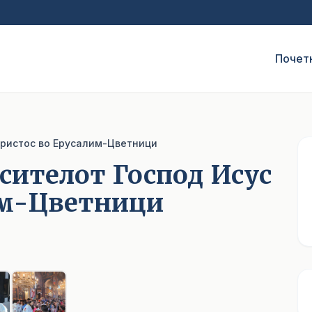
Почет
Христос во Ерусалим-Цветници
сителот Господ Исус
им-Цветници
1
/ 6