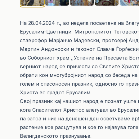
На 28.04.2024 г., во недела посветена на Вл
Ерусалим-Цветници, Митрополитот Тетовско-г
ставрофор Марјанчо Мадевски, протоереј Андо
Мартин Андоноски и ѓаконот Славче Ѓорѓески
во Соборниот храм ,,Успение на Пресвета Бог
верниот народ се причести со Светите Христов
обрати кон многубројниот народ со беседа на 
голем и спасоносен празник, односно го пра
Христа во градот Ерусалим.
Овој празник кај нашиот народ е познат уште
кога Спасителот Христос влегувал во Ерусал
па затоа и ние на денешен ден осветуваме вр
растение кое расцутува и кое го најавува го
Велигденското празнување.