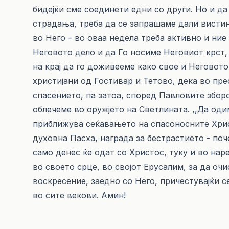
бидејќи сме соединети едни со други. Но и д
страдања, треба да се запрашаме дали висти
во Него – во оваа недела треба активно и ние
Неговото дело и да Го носиме Неговиот крст, 
на крај да го доживееме како свое и Неговот
христијани од Гостивар и Тетово, дека во пре
спасението, па затоа, според Павловите зборо
облечеме во оружјето на Светлината. ,,Да одим
приближува сеќавањето на спасоносните Хрис
духовна Пасха, награда за бестрастието - поч
само денес ќе одат со Христос, туку и во нар
во своето срце, во својот Ерусалим, за да оч
воскресение, заедно со Него, причестувајќи се
во сите векови. Амин!