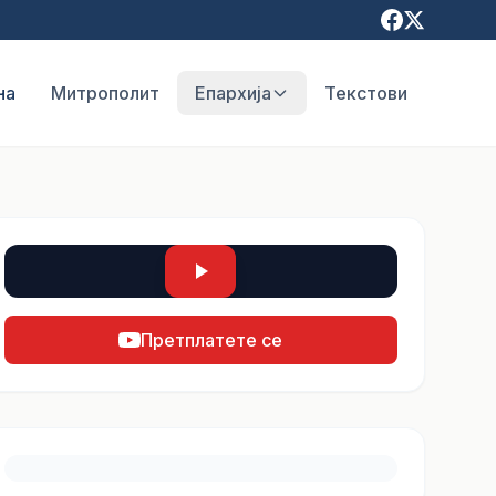
на
Митрополит
Епархија
Текстови
Претплатете се