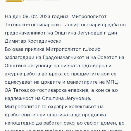
На ден 09. 02. 2023 година, Митрополитот
Тетовско-гостиварски г. Јосиф оствари средба со
градоначалникот на Општина Јегуновце г-дин
Димитар Костадиноски.
Во оваа прилика Митрополитот г.Јосиф
заблагодари на Градоначалникот и на Советот на
Општина Јегуновце за нивната одговорна и
ажурна работа во врска со предметите кои се
однесуваат на црквите и манастирите на МПЦ-
ОА Тетовско-гостиварска епархија, а кои се во
надлежност на Општина Јегуновце.
Митрополитот го охрабри колективот на
вработените при општината да продолжат
непоштедно да работат секој во својот домен, во