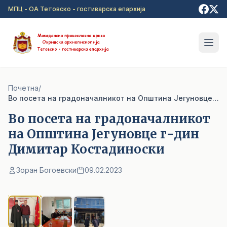
Прејди на главна содржина
МПЦ - ОА Тетовско - гостиварска епархија
Почетна
/
Во посета на градоначалникот на Општина Јегуновце г-дин Димитар Костадиноски
Во посета на градоначалникот
на Општина Јегуновце г-дин
Димитар Костадиноски
Зоран Богоевски
09.02.2023
1
/ 3