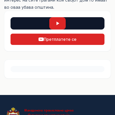
интерес на сите граѓани кои својот дом го имаат
во оваа убава општина.
Претплатете се