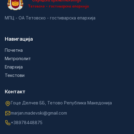
МПЦ - ОА Тетовско - гостиварска епархија
Навигација
Почетна
Митрополит
Епархија
Текстови
Контакт
Гоце Делчев ББ, Тетово Република Македонија
marjan.madevski@gmail.com
+38978448875