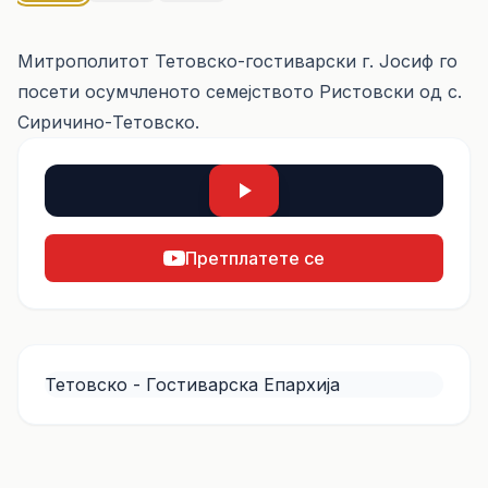
Митрополитот Тетовско-гостиварски г. Јосиф го
посети осумчленото семејството Ристовски од с.
Сиричино-Тетовско.
Претплатете се
Тетовско - Гостиварска Епархија