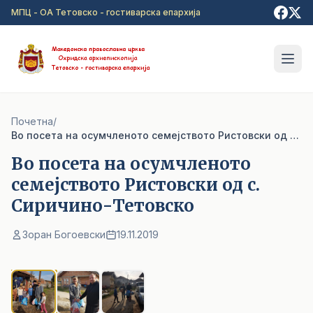
Прејди на главна содржина
МПЦ - ОА Тетовско - гостиварска епархија
Почетна
/
Во посета на осумчленото семејството Ристовски од с. Сиричино-Тетовско
Во посета на осумчленото
семејството Ристовски од с.
Сиричино-Тетовско
Зоран Богоевски
19.11.2019
1
/ 3