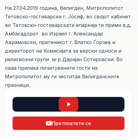
На 27.04.2019 година, Велигден, Митрополитот
Тетовско-гостиварски г. Јосиф, во својот кабинет
во Тетовско-гостиварската епархија ги прими в.д.
Амбасадорот во Израел г. Александар
Аврамовски, пратеникот г. Влатко Ѓорчев и
директорот на Комисијата за верски односи и
религиозни групи м-р Даријан Сотировски. Во
оваа прилика почитуваните гости на
Митрополитот му ги честитаа Велигденските
празници.
Претплатете се