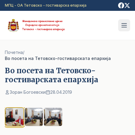
Прејди на главна содржина
МПЦ - ОА Тетовско - гостиварска епархија
Почетна
/
Во посета на Тетовско-гостиварската епархија
Во посета на Тетовско-
гостиварската епархија
Зоран Богоевски
28.04.2019
1
/ 3