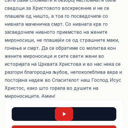
Сите овие спомнати и безброј неспомнати биле
сведоци за Христовото воскресение и не се
плашеле од ништо, а тоа го посведочиле со
нивната маченичка смрт. Со нивната крв го
засведочиле нивното приемство на жените
мироносици, не плашејќи се од страшните маки,
гонења и смрт. Да се обратиме со молитва кон
жените мироносици и сите свети жени во
историјата на Црквата Христова и во нас нека се
разгори благородна љубов, непоколеблива вера и
постојана надеж во Спасителот наш Господ Исус
Христос, како што горела во душите на
мироносиците. Амин!