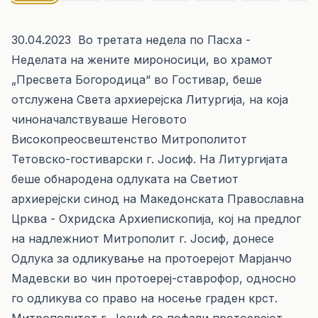
30.04.2023 Во третата недела по Пасха -
Неделата на жените мироносици, во храмот
„Пресвета Богородица“ во Гостивар, беше
отслужена Света архиерејска Литургија, на која
чиноначалствуваше Неговото
Високопреосвештенство Митрополитот
Тетовско-гостиварски г. Јосиф. На Литургијата
беше обнародена одлуката на Светиот
архиерејски синод на Македонската Православна
Црква - Охридска Архиепископија, кој на предлог
на надлежниот Митрополит г. Јосиф, донесе
Одлука за одликување на протоерејот Марјанчо
Мадевски во чин протоереј-ставрофор, односно
го одликува со право на носење граден крст.