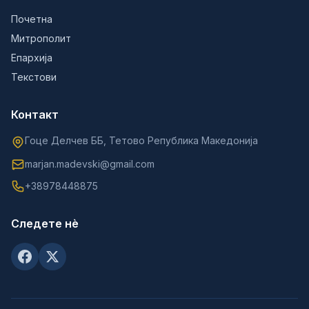
Почетна
Митрополит
Епархија
Текстови
Контакт
Гоце Делчев ББ, Тетово Република Македонија
marjan.madevski@gmail.com
+38978448875
Следете нè