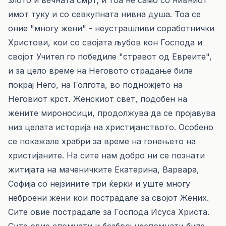
злото и вечната смрт; и тоа не само со нивниот
имот туку и со севкупната нивна душа. Тоа се
оние "многу жени" - неустрашливи соработнички
Христови, кои со својата љубов кон Господа и
својот Учител го победиле "стравот од Евреите",
и за цело време на Неговото страдање биле
покрај Него, на Голгота, во подножјето на
Неговиот крст. Женскиот свет, подобен на
жените мироносици, продолжува да се пројавува
низ целата историја на христијанството. Особено
се покажале храбри за време на гонењето на
христијаните. На сите нам добро ни се познати
житијата на маченичките Екатерина, Варвара,
Софија со нејзините три ќерки и уште многу
неброени жени кои пострадале за својот Жених.
Сите овие пострадале за Господа Исуса Христа.