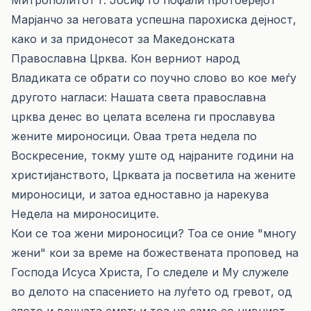
Митрополитот г. Јосиф го пофали протоерејот
Марјанчо за неговата успешна парохиска дејност,
како и за придонесот за Македонската
Православна Црква. Кон верниот народ
Владиката се обрати со поучно слово во кое меѓу
другото нагласи: Нашата света православна
црква денес во целата вселена ги прославува
жените мироносици. Оваа трета недела по
Воскресение, токму уште од најраните години на
христијанството, Црквата ја посветила на жените
мироносици, и затоа едноставно ја нарекува
Недела на мироносиците.
Кои се тоа жени мироносици? Тоа се оние "многу
жени" кои за време на божествената проповед на
Господа Исуса Христа, Го следеле и Му служеле
во делото на спасението на луѓето од гревот, од