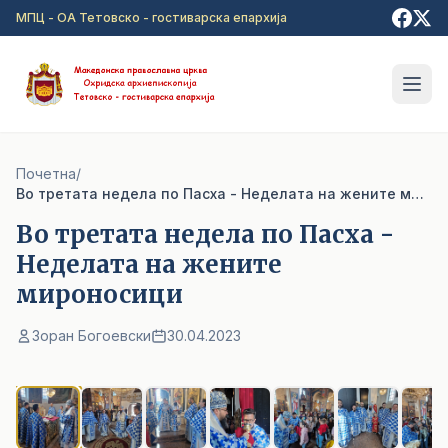
Прејди на главна содржина
МПЦ - ОА Тетовско - гостиварска епархија
Почетна
/
Во третата недела по Пасха - Неделата на жените мироносици
Во третата недела по Пасха -
Неделата на жените
мироносици
Зоран Богоевски
30.04.2023
1
/ 9