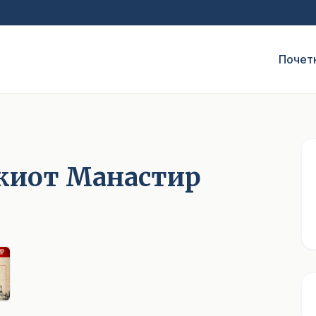
Почет
чкиот Манастир
1
/ 5