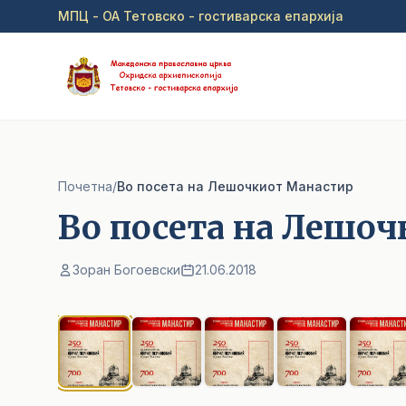
Прејди на главна содржина
МПЦ - ОА Тетовско - гостиварска епархија
Почетна
/
Во посета на Лешочкиот Манастир
Во посета на Лешо
Зоран Богоевски
21.06.2018