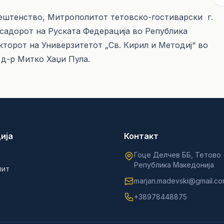
вештенство, Митрополитот тетовско-гостиварски г.
садорот на Руската Федерација во Република
торот на Универзитетот „Св. Кирил и Методиј“ во
. д-р Митко Хаџи Пула.
ија
Контакт
Гоце Делчев ББ, Тетово
Република Македонија
лит
marjan.madevski@gmail.c
+38978448875