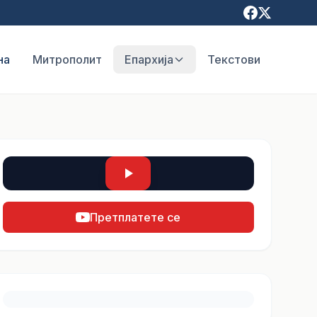
на
Митрополит
Епархија
Текстови
Претплатете се