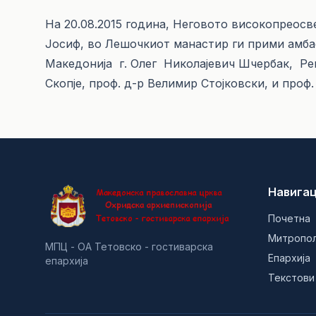
На 20.08.2015 година, Неговото високопреос
Јосиф, во Лешочкиот манастир ги прими амба
Македонија г. Олег Николајевич Шчербак, Рек
Скопје, проф. д-р Велимир Стојковски, и проф
Навигац
Почетна
Митропо
МПЦ - ОА Тетовско - гостиварска
Епархија
епархија
Текстови