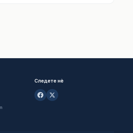
Следете нè
om