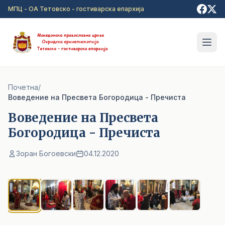
Прејди на главна содржина
МПЦ - ОА Тетовско - гостиварска епархија
Почетна
/
Воведение на Пресвета Богородица - Пречиста
Воведение на Пресвета
Богородица - Пречиста
Зоран Богоевски
04.12.2020
1
/ 6