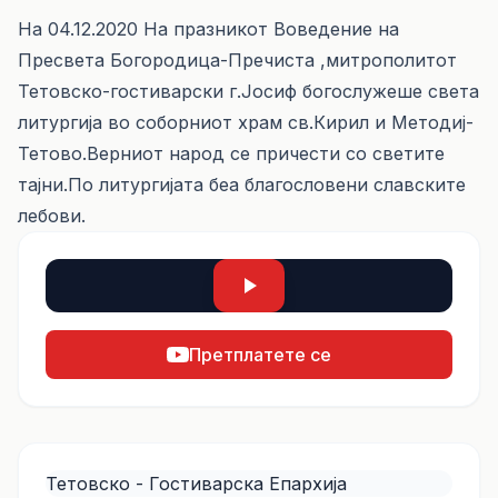
На 04.12.2020 На празникот Воведение на
Пресвета Богородица-Пречиста ,митрополитот
Тетовско-гостиварски г.Јосиф богослужеше света
литургија во соборниот храм св.Кирил и Методиј-
Тетово.Верниот народ се причести со светите
тајни.По литургијата беа благословени славските
лебови.
Претплатете се
Тетовско - Гостиварска Епархија