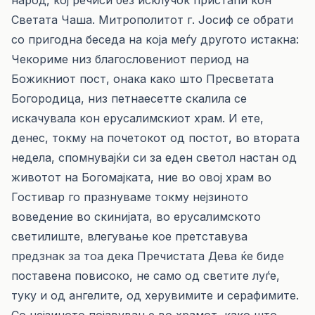
народ, кој речиси без исклучок пристапи кон
Светата Чаша. Митрополитот г. Јосиф се обрати
со пригодна беседа на која меѓу другото истакна:
Чекориме низ благословениот период на
Божикниот пост, онака како што Пресветата
Богородица, низ петнаесетте скалила се
искачувала кон ерусалимскиот храм. И ете,
денес, токму на почетокот од постот, во втората
недела, спомнувајќи си за еден светол настан од
животот на Богомајката, ние во овој храм во
Гостивар го празнуваме токму нејзиното
воведение во скинијата, во ерусалимското
светилиште, влегување кое претставува
предзнак за тоа дека Пречистата Дева ќе биде
поставена повисоко, не само од светите луѓе,
туку и од ангелите, од херувимите и серафимите.