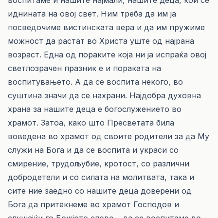
воспитаме и нашите најмали, нашите деца, кои се
иднината на овој свет. Ним треба да им ја
посведочиме вистинската вера и да им пружиме
можност да растат во Христа уште од најрана
возраст. Една од пораките која ни ја испраќа овој
светлозрачен празник е и пораката на
воспитувањето. А да се воспита некого, во
суштина значи да се нахрани. Најдобра духовна
храна за нашите деца е богослужението во
храмот. Затоа, како што Пресветата била
воведена во храмот од своите родители за да Му
служи на Бога и да се воспита и украси со
смирение, трудољубие, кротост, со различни
добродетели и со силата на молитвата, така и
сите ние заедно со нашите деца доверени од
Бога да притекнеме во храмот Господов и