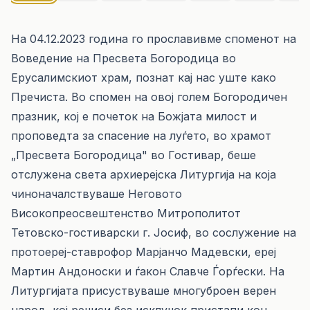
На 04.12.2023 година го прославивме споменот на
Воведение на Пресвета Богородица во
Ерусалимскиот храм, познат кај нас уште како
Пречиста. Во спомен на овој голем Богородичен
празник, кој е почеток на Божјата милост и
проповедта за спасение на луѓето, во храмот
„Пресвета Богородица" во Гостивар, беше
отслужена света архиерејска Литургија на која
чиноначалствуваше Неговото
Високопреосвештенство Митрополитот
Тетовско-гостиварски г. Јосиф, во сослужение на
протоереј-ставрофор Марјанчо Мадевски, ереј
Мартин Андоноски и ѓакон Славче Ѓорѓески. На
Литургијата присуствуваше многуброен верен