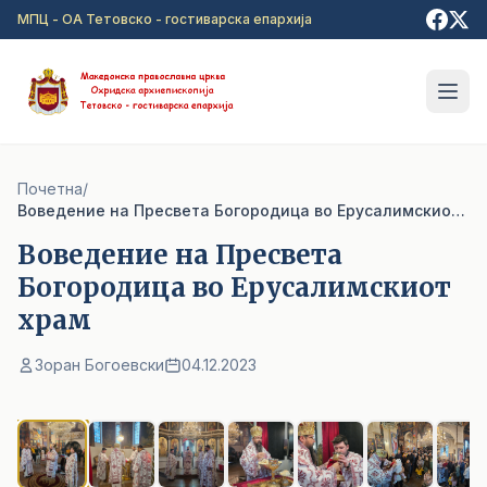
Прејди на главна содржина
МПЦ - ОА Тетовско - гостиварска епархија
Почетна
/
Воведение на Пресвета Богородица во Ерусалимскиот храм
Воведение на Пресвета
Богородица во Ерусалимскиот
храм
Зоран Богоевски
04.12.2023
1
/ 7