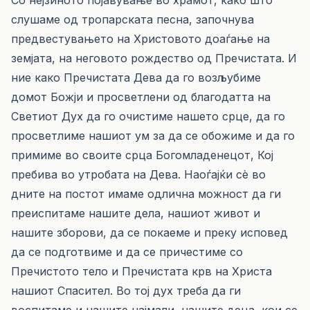
Со нејзиното појавување во храмот, како што
слушаме од тропарската песна, започнува
предвестувањето на Христовото доаѓање на
земјата, на неговото рождество од Пречистата. И
ние како Пречистата Дева да го возљубиме
домот Божји и просветлени од благодатта на
Светиот Дух да го очистиме нашето срце, да го
просветлиме нашиот ум за да се обожиме и да го
примиме во своите срца Богомладенецот, Кој
пребива во утробата на Дева. Наоѓајќи сè во
дните на постот имаме одлична можност да ги
преиспитаме нашите дела, нашиот живот и
нашите зборови, да се покаеме и преку исповед
да се подготвиме и да се причестиме со
Пречистото тело и Пречистата крв на Христа
нашиот Спасител. Во тој дух треба да ги